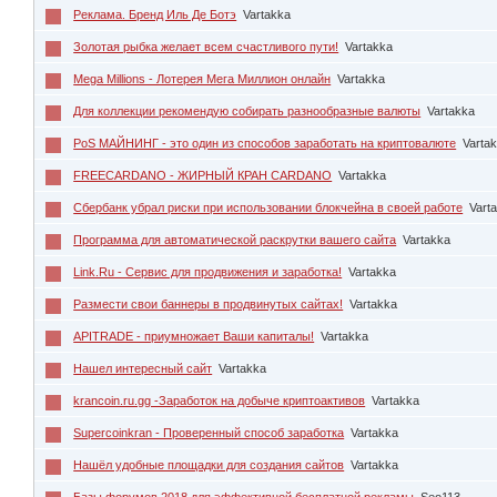
Реклама. Бренд Иль Де Ботэ
Vartakka
Золотая рыбка желает всем счастливого пути!
Vartakka
Mega Millions - Лотерея Мега Миллион онлайн
Vartakka
Для коллекции рекомендую собирать разнообразные валюты
Vartakka
PoS МАЙНИНГ - это один из способов заработать на криптовалюте
Varta
FREECARDANO - ЖИРНЫЙ КРАН CARDANO
Vartakka
Сбербанк убрал риски при использовании блокчейна в своей работе
Vart
Программа для автоматической раскрутки вашего сайта
Vartakka
Link.Ru - Cервис для продвижения и заработка!
Vartakka
Размести свои баннеры в продвинутых сайтах!
Vartakka
APITRADE - приумножает Ваши капиталы!
Vartakka
Нашел интересный сайт
Vartakka
krancoin.ru.gg -Заработок на добыче криптоактивов
Vartakka
Supercoinkran - Проверенный способ заработка
Vartakka
Нашёл удобные площадки для создания сайтов
Vartakka
Базы форумов 2018 для эффективной бесплатной рекламы
Seo113