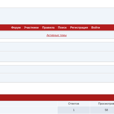
Форум
Участники
Правила
Поиск
Регистрация
Войти
Активные темы
Ответов
Просмотро
1
58