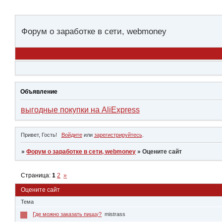
Форум о заработке в сети, webmoney
Объявление
выгодные покупки на AliExpress
Привет, Гость!
Войдите
или
зарегистрируйтесь
.
»
Форум о заработке в сети, webmoney
»
Оцените сайт
Страница:
1
2
»
Оцените сайт
Тема
Где можно заказать пиццу?
mistrass