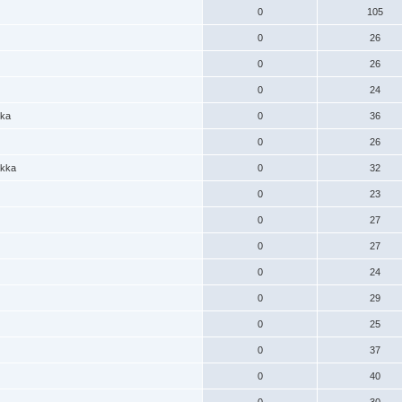
0
105
0
26
0
26
0
24
kka
0
36
0
26
akka
0
32
0
23
0
27
0
27
0
24
0
29
0
25
0
37
0
40
0
30