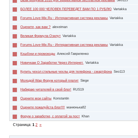
БОЛЕЕ 100 000 ЧЕЛОВЕК ПЕРЕВЕДЕТ ВАМ ПО 1 РУБЛЮ
Vartakka
Forums.Love-Mix.Ru - Интерактивная система рекламы
Vartakka
Оцените, как вам ?
alexeiman
Великая Формула Озилут
Vartakka
Forums.Love-Mix.Ru - Интерактивная система рекламы
Vartakka
Кэшбэки и промокоды
Алексей Гавриленко
Новичкам О Заработке Через Интернет.
Vartakka
Купить чехол стильные чехлы для телефона - смартфона
Seo113
Молодой Wap Форум который платит
Siege
Набираю читателей в свой блог!
RUS19
Оцените мои сайты
Konstantin
Оцените пожалуйста блог!!!!
манюнька82
Форум о заработке, с оплатой за пост
Khan
Страница:
1
2
»