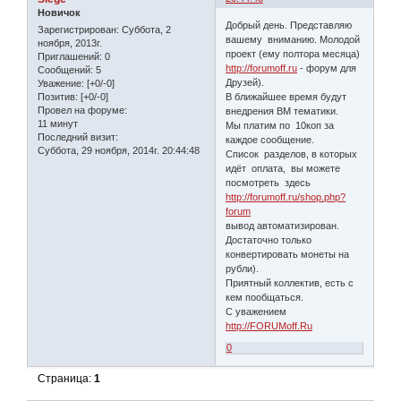
Новичок
Добрый день. Представляю
Зарегистрирован
: Суббота, 2
вашему вниманию. Молодой
ноября, 2013г.
проект (ему полтора месяца)
Приглашений:
0
http://forumoff.ru
- форум для
Сообщений:
5
Друзей).
Уважение:
[+0/-0]
В ближайшее время будут
Позитив:
[+0/-0]
Провел на форуме:
внедрения ВМ тематики.
11 минут
Мы платим по 10коп за
Последний визит:
каждое сообщение.
Суббота, 29 ноября, 2014г. 20:44:48
Список разделов, в которых
идёт оплата, вы можете
посмотреть здесь
http://forumoff.ru/shop.php?
forum
вывод автоматизирован.
Достаточно только
конвертировать монеты на
рубли).
Приятный коллектив, есть с
кем пообщаться.
С уважением
http://FORUMoff.Ru
0
Страница:
1