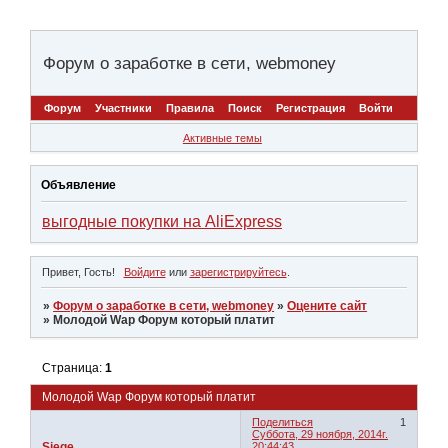
Форум о заработке в сети, webmoney
Форум
Участники
Правила
Поиск
Регистрация
Войти
Активные темы
Объявление
выгодные покупки на AliExpress
Привет, Гость!
Войдите
или
зарегистрируйтесь
.
»
Форум о заработке в сети, webmoney
»
Оцените сайт
»
Молодой Wap Форум который платит
Страница:
1
Молодой Wap Форум который платит
Поделиться
1
Суббота, 29 ноября, 2014г.
Siege
20:44:43