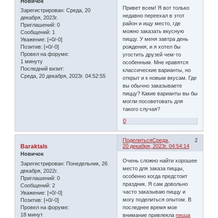
Новичок
Привет всем! Я вот только
Зарегистрирован
: Среда, 20
недавно переехал в этот
декабря, 2023г.
район и ищу место, где
Приглашений:
0
можно заказать вкусную
Сообщений:
1
пиццу. У меня завтра день
Уважение:
[+0/-0]
рождения, и я хотел бы
Позитив:
[+0/-0]
Провел на форуме:
угостить друзей чем-то
1 минуту
особенным. Мне нравятся
Последний визит:
классические варианты, но
Среда, 20 декабря, 2023г. 04:52:55
открыт и к новым вкусам. Где
вы обычно заказываете
пиццу? Какие варианты вы бы
могли посоветовать для
такого случая?
0
Поделиться
Среда,
2
Baraktals
20 декабря, 2023г. 04:54:14
Новичок
Очень сложно найти хорошее
Зарегистрирован
: Понедельник, 26
место для заказа пиццы,
декабря, 2022г.
особенно когда предстоит
Приглашений:
0
праздник. Я сам довольно
Сообщений:
2
часто заказываю пиццу и
Уважение:
[+0/-0]
могу поделиться опытом. В
Позитив:
[+0/-0]
Провел на форуме:
последнее время мое
18 минут
внимание привлекла
пицца