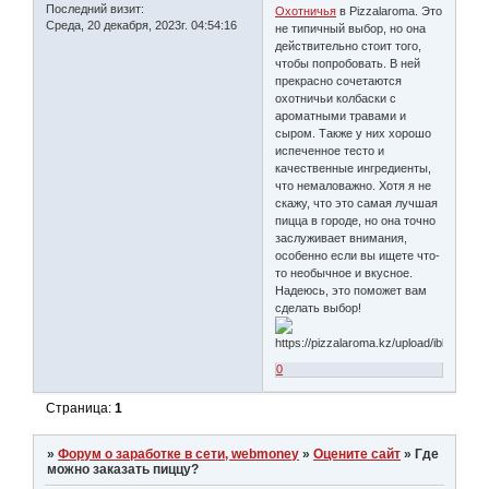
Последний визит:
Охотничья
в Pizzalaroma. Это
Среда, 20 декабря, 2023г. 04:54:16
не типичный выбор, но она
действительно стоит того,
чтобы попробовать. В ней
прекрасно сочетаются
охотничьи колбаски с
ароматными травами и
сыром. Также у них хорошо
испеченное тесто и
качественные ингредиенты,
что немаловажно. Хотя я не
скажу, что это самая лучшая
пицца в городе, но она точно
заслуживает внимания,
особенно если вы ищете что-
то необычное и вкусное.
Надеюсь, это поможет вам
сделать выбор!
0
Страница:
1
»
Форум о заработке в сети, webmoney
»
Оцените сайт
»
Где
можно заказать пиццу?