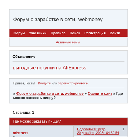
Форум о заработке в сети, webmoney
Форум
Участники
Правила
Поиск
Регистрация
Войти
Активные темы
Объявление
выгодные покупки на AliExpress
Привет, Гость!
Войдите
или
зарегистрируйтесь
.
»
Форум о заработке в сети, webmoney
»
Оцените сайт
»
Где
можно заказать пиццу?
Страница:
1
Где можно заказать пиццу?
Поделиться
Среда,
1
mistrass
20 декабря, 2023г. 04:52:54