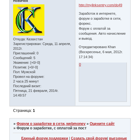
Новичок
http://mylinksentry.com/do49
Заработок в интернете,
форум о заработке в сети,
форекс.
Форум с оплатой за
сообщения. Авто начисление
и вывод.
Откуда:
Казахстан
Зарегистрирован
: Среда, 11 апреля,
Отредактировано Khan
2012г.
(Воскресенье, 6 мая, 2012г.
Приглашений:
0
17:14:34)
Сообщений:
5
Уважение:
[+0/-0]
0
Позитив:
[+0/-0]
Пол:
Мужской
Провел на форуме:
2 часа 25 минут
Последний визит:
Пятница, 21 февраля, 2014г.
14:49:57
Страница:
1
»
Форум о заработке в сети, webmoney
»
Оцените сайт
»
Форум о заработке, с оплатой за пост
Единый форум поддержки
|
Создать свой форум
|
выгодные