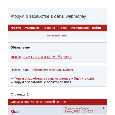
Форум о заработке в сети, webmoney
Форум
Участники
Правила
Поиск
Регистрация
Войти
Активные темы
Объявление
выгодные покупки на AliExpress
Привет, Гость!
Войдите
или
зарегистрируйтесь
.
»
Форум о заработке в сети, webmoney
»
Оцените сайт
»
Форум о заработке, с оплатой за пост
Страница:
1
Форум о заработке, с оплатой за пост
Поделиться
Среда,
1
Khan
2 мая, 2012г. 14:45:02