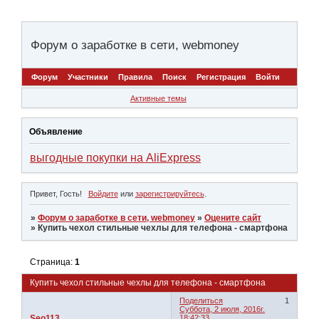
Форум о заработке в сети, webmoney
Форум
Участники
Правила
Поиск
Регистрация
Войти
Активные темы
Объявление
выгодные покупки на AliExpress
Привет, Гость!
Войдите
или
зарегистрируйтесь
.
»
Форум о заработке в сети, webmoney
»
Оцените сайт
»
Купить чехол стильные чехлы для телефона - смартфона
Страница:
1
Купить чехол стильные чехлы для телефона - смартфона
Поделиться
1
Суббота, 2 июля, 2016г.
Seo113
18:42:33