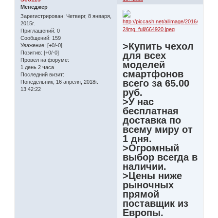
Менеджер
Зарегистрирован
: Четверг, 8 января,
2015г.
Приглашений:
0
Сообщений:
159
>Купить чехол
Уважение:
[+0/-0]
Позитив:
[+0/-0]
для всех
Провел на форуме:
моделей
1 день 2 часа
смартфонов
Последний визит:
всего за 65.00
Понедельник, 16 апреля, 2018г.
13:42:22
руб.
>У нас
бесплатная
доставка по
всему миру от
1 дня.
>Огромный
выбор всегда в
наличии.
>Цены ниже
рыночных
прямой
поставщик из
Европы.