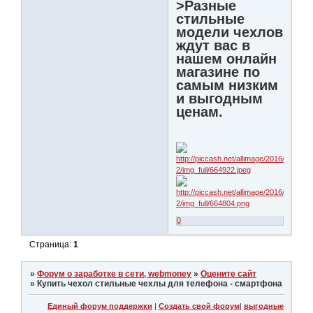
>Разные
стильные
модели чехлов
ждут вас в
нашем онлайн
магазине по
самым низким
и выгодным
ценам.
0
Страница:
1
»
Форум о заработке в сети, webmoney
»
Оцените сайт
»
Купить чехол стильные чехлы для телефона - смартфона
Единый форум поддержки
|
Создать свой форум
|
выгодные