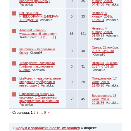
новостях (примеры)
0
35
января, 2018г.
Vartakka
04:47:00
Vartakka
БКС ФОРЕКС -
Четверг, 4
ИНВЕСОРАМ И ДИЛЕРАМ
0
33
января, 2018г.
ТРЕЙДИНГА
Vartakka
13:25:04
Vartakka
Четверг, 4
Adamant Finance -
января, 2018г.
www.adamantfinance.com
66
521
01:00:29
Adamant
trader forex
[
1
2
3
…
7
]
Finance
Среда, 22 ноября,
Instaforex и бесплатный
0
40
2017г. 23:32:30
бонус
Kiborg95
Kiborg95
Tradingview - Котировки,
Вторник, 25 июля,
Графики и экспертные
0
31
2017г. 07:51:25
мнения
Vartakka
Vartakka
LiteForex - первоначальные
Понедельник, 17
сведения ( трейдерам и
0
29
июля, 2017г.
инвесторам )
Vartakka
12:05:20
Vartakka
Стратегия на бинарных
Воскресенье, 16
опционах. 1.Определяем
2
45
июля, 2017г.
приоритет повышения или
22:38:36
Vartakka
Vartakka
Страница:
1
2
3
…
6
»
»
Форум о заработке в сети, webmoney
»
Форекс