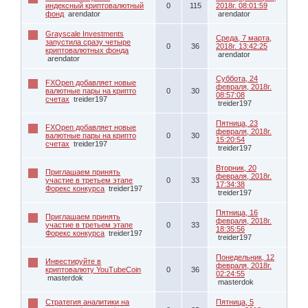
индексный криптовалютный
0
115
2018г. 08:01:59
фонд
arendator
arendator
Grayscale Investments
Среда, 7 марта,
запустила сразу четыре
0
36
2018г. 13:42:25
криптовалютных фонда
arendator
arendator
Суббота, 24
FXOpen добавляет новые
февраля, 2018г.
валютные пары на крипто
0
30
08:57:08
счетах
treider197
treider197
Пятница, 23
FXOpen добавляет новые
февраля, 2018г.
валютные пары на крипто
0
30
15:20:54
счетах
treider197
treider197
Вторник, 20
Приглашаем принять
февраля, 2018г.
участие в третьем этапе
0
33
17:34:38
Форекс конкурса
treider197
treider197
Пятница, 16
Приглашаем принять
февраля, 2018г.
участие в третьем этапе
0
33
18:35:56
Форекс конкурса
treider197
treider197
Понедельник, 12
Инвестируйте в
февраля, 2018г.
криптовалюту YouTubeCoin
0
36
02:24:55
masterdok
masterdok
Стратегия аналитики на
Пятница, 5