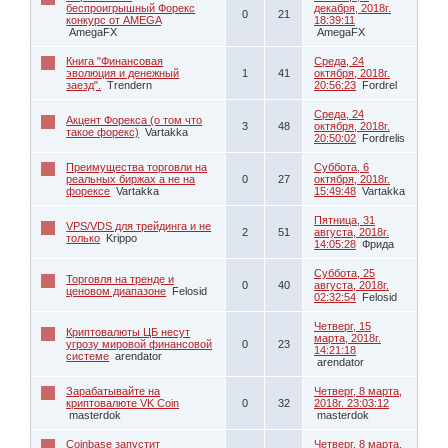
беспроигрышный Форекс
декабря, 2018г.
0
21
конкурс от AMEGA
18:39:11
AmegaFX
AmegaFX
Книга "Финансовая
Среда, 24
эволюция и денежный
1
41
октября, 2018г.
заезд".
Trendern
20:56:23
Fordrel
Среда, 24
Акцент Форекса (о том что
3
48
октября, 2018г.
такое форекс)
Vartakka
20:50:02
Fordrelis
Преимущества торговли на
Суббота, 6
реальных биржах а не на
0
27
октября, 2018г.
форексе
Vartakka
15:49:48
Vartakka
Пятница, 31
VPS/VDS для трейдинга и не
2
51
августа, 2018г.
только
Krippo
14:05:28
Фрида
Суббота, 25
Торговля на тренде и
0
40
августа, 2018г.
ценовом диапазоне
Felosid
02:32:54
Felosid
Четверг, 15
Криптовалюты ЦБ несут
марта, 2018г.
угрозу мировой финансовой
0
23
14:21:18
системе
arendator
arendator
Зарабатывайте на
Четверг, 8 марта,
криптовалюте VK Coin
0
32
2018г. 23:03:12
masterdok
masterdok
Coinbase запустит
Четверг, 8 марта,