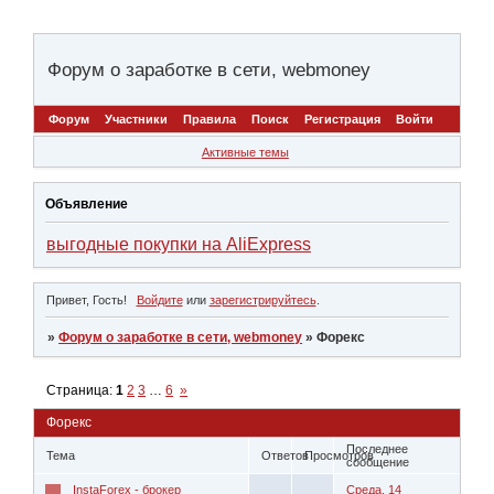
Форум о заработке в сети, webmoney
Форум
Участники
Правила
Поиск
Регистрация
Войти
Активные темы
Объявление
выгодные покупки на AliExpress
Привет, Гость!
Войдите
или
зарегистрируйтесь
.
»
Форум о заработке в сети, webmoney
»
Форекс
Страница:
1
2
3
…
6
»
Форекс
Последнее
Тема
Ответов
Просмотров
сообщение
InstaForex - брокер
Среда, 14