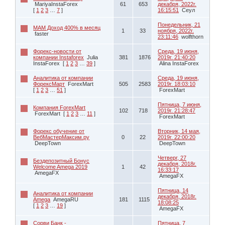
MariyaInstaForex
61
653
декабря, 2022г.
[
1
2
3
…
7
]
16:15:51
Сеул
Понедельник, 21
МАМ Доход 400% в месяц
1
33
ноября, 2022г.
faster
23:11:46
wolfthorn
Форекс-новости от
Среда, 19 июня,
компании Instaforex
Julia
381
1876
2019г. 21:40:20
InstaForex
[
1
2
3
…
39
]
Alina InstaForex
Аналитика от компании
Среда, 19 июня,
ФорексМарт
ForexMart
505
2583
2019г. 18:03:10
[
1
2
3
…
51
]
ForexMart
Пятница, 7 июня,
Компания ForexMart
102
718
2019г. 21:28:47
ForexMart
[
1
2
3
…
11
]
ForexMart
Форекс обучение от
Вторник, 14 мая,
ВебМастерМаксим.ру
0
22
2019г. 22:00:20
DeepTown
DeepTown
Четверг, 27
Бездепозитный Бонус
декабря, 2018г.
Welcome Amega 2019
1
42
16:33:17
AmegaFX
AmegaFX
Пятница, 14
Аналитика от компании
декабря, 2018г.
Amega
AmegaRU
181
1115
18:08:25
[
1
2
3
…
19
]
AmegaFX
Сорви Банк -
Пятница, 7