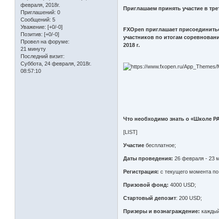
февраля, 2018г.
Приглашаем принять участие в тр
Приглашений:
0
Сообщений:
5
Уважение:
[+0/-0]
FXOpen приглашает присоединиться
Позитив:
[+0/-0]
участников по итогам соревновани
Провел на форуме:
2018 г.
21 минуту
Последний визит:
Суббота, 24 февраля, 2018г.
08:57:10
Что необходимо знать о «Школе P
[LIST]
Участие
бесплатное;
Даты проведения:
26 февраля - 23 м
Регистрация:
с текущего момента по 
Призовой фонд:
4000 USD;
Стартовый депозит
: 200 USD;
Призеры и вознаграждение:
каждый