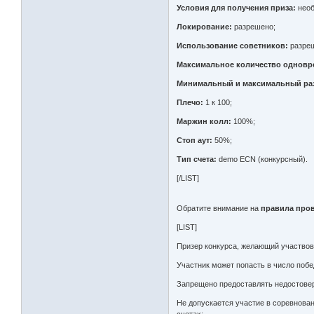
Условия для получения приза:
необ
Локирование:
разрешено;
Использование советников:
разре
Максимальное количество одновр
Минимальный и максимальный раз
Плечо:
1 к 100;
Маржин колл:
100%;
Стоп аут:
50%;
Тип счета:
demo ECN (конкурсный).
[/LIST]
Обратите внимание на
правила про
[LIST]
Призер конкурса, желающий участвов
Участник может попасть в число побе
Запрещено предоставлять недостове
Не допускается участие в соревновани
счетах;