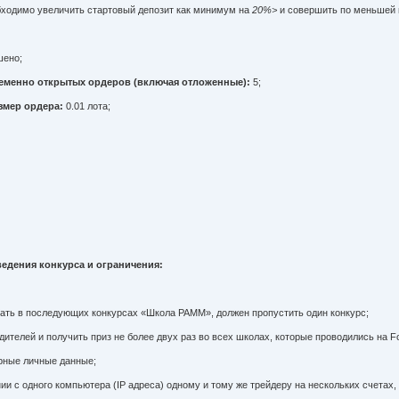
ходимо увеличить стартовый депозит как минимум на
20%>
и совершить по меньшей
шено;
еменно открытых ордеров (включая отложенные):
5;
мер ордера:
0.01 лота;
ведения конкурса
и ограничения:
ать в последующих конкурсах «Школа PAMM», должен пропустить один конкурс;
дителей и получить приз не более двух раз во всех школах, которые проводились на F
рные личные данные;
и с одного компьютера (IP адреса) одному и тому же трейдеру на нескольких счетах, 