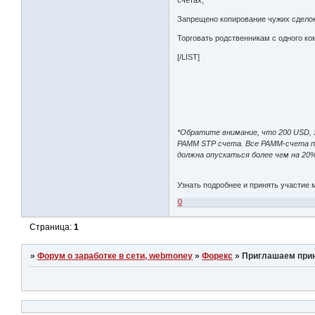
Запрещено копирование чужих сделок
Торговать родственникам с одного к
[/LIST]
*Обратите внимание, что 200 USD, 
PAMM STP счета. Все PAMM-счета п
должна опускаться более чем на 20
Узнать подробнее и принять участи
0
Страница:
1
»
Форум о заработке в сети, webmoney
»
Форекс
»
Приглашаем прин