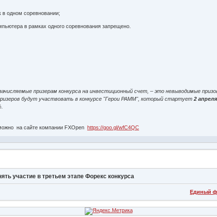
 в одном соревновании;
омпьютера в рамках одного соревнования запрещено.
зачисляемые призерам конкурса на инвестиционный счет, – это невыводимые приз
ризеров будут участвовать в конкурсе "Герои PAMM", который стартует
2 апрел
%.
е можно на сайте компании FXOpen
https://goo.gl/wfC4QC
ять участие в третьем этапе Форекс конкурса
Единый ф