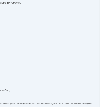
 мере
10 >сделок
.
orexCup;
а также участие одного и того же человека, посредством торговли на чужих