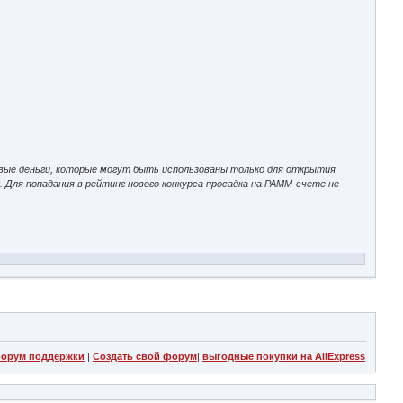
овые деньги, которые могут быть использованы только для открытия
я
. Для попадания в рейтинг нового конкурса просадка на PAMM-счете не
орум поддержки
|
Создать свой форум
|
выгодные покупки на AliExpress