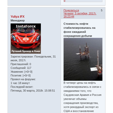
Поделиться
5
Четверг, 5 октября, 2017г.
Yuliya IFX
16:23:44
Менеджер
Стоимость нефти
стабилизировалась на
фоне ожиданий
сокращения добычи
Зарегистрирован
: Понедельник, 31
июля, 2017г.
Приглашений:
0
Сообщений:
117
Уважение:
[+0/-0]
Позитив:
[+0/-0]
Провел на форуме:
В четверг цены на нефть
1 час 18 минут
Последний визит:
стабилизировались в связи с
Пятница, 30 марта, 2018г. 15:08:51
ожиданиями того, что
Саудовская Аравия и Россия
увеличат объемы
сокращения производства,
хотя рекордный экспорт из
США и восстановление