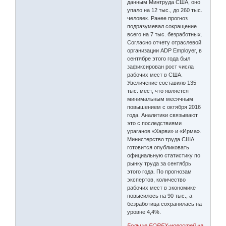
данным Минтруда США, оно
упало на 12 тыс., до 260 тыс.
человек. Ранее прогноз
подразумевал сокращение
всего на 7 тыс. безработных.
Согласно отчету отраслевой
организации ADP Employer, в
сентябре этого года был
зафиксирован рост числа
рабочих мест в США.
Увеличение составило 135
тыс. мест, что является
минимальным месячным
повышением с октября 2016
года. Аналитики связывают
это с последствиями
ураганов «Харви» и «Ирма».
Министерство труда США
готовится опубликовать
официальную статистику по
рынку труда за сентябрь
этого года. По прогнозам
экспертов, количество
рабочих мест в экономике
повысилось на 90 тыс., а
безработица сохранилась на
уровне 4,4%.
Больше FOREX-новостей на