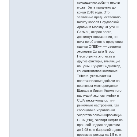
сокращению добычу нефти
может быть продлено до
конца 2018 года. Это
заявление предшествовало
визиту короля Саудовской
Аравии в Москву. «Путин и
Салман, скорее всего,
достигнут соглашения, но
пока не объявят о продлении
сделки ОПЕК+», — уверены
эксперты Eurasia Group.
Несмотря на это, есть и
другие факторы, влияющие
на цены. Сукрит Виджаякар,
консалтинговая компания
Trifecta, указывает на
восстановление добычи на
нефтяном месторождении
Шарара в Ливии. Кроме того,
растущий экспорт нефти в
США также «подпортил»
рыночные настроения. Как
сообщили в Управлении
энергетической информации
США (EIA), экспорт нефти на
прошлой неделе подскочил
до 1,98 млн баррелей в день,
превысив рекорд на 1,5 млн