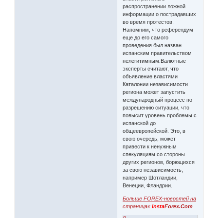
распространении ложной
информации о пострадавших
во время протестов.
Напомним, что референдум
еще до его самого
проведения был назван
испанским правительством
нелегитимным.Валютные
эксперты считают, что
объявление властями
Каталонии независимости
региона может запустить
международный процесс по
разрешению ситуации, что
повысит уровень проблемы с
испанской до
общеевропейской. Это, в
свою очередь, может
привести к ненужным
спекуляциям со стороны
других регионов, борющихся
за свою независимость,
например Шотландии,
Венеции, Фландрии.
Больше FOREX-новостей на
страницах
Insta
Forex.Com
0