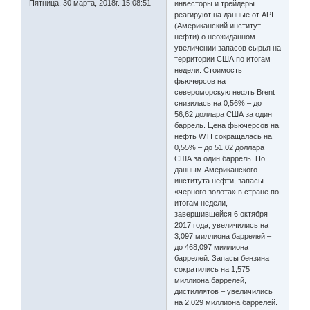
Пятница, 30 марта, 2018г. 15:08:51
инвесторы и трейдеры
реагируют на данные от API
(Американский институт
нефти) о неожиданном
увеличении запасов сырья на
территории США по итогам
недели. Стоимость
фьючерсов на
североморскую нефть Brent
снизилась на 0,56% – до
56,62 доллара США за один
баррель. Цена фьючерсов на
нефть WTI сокращалась на
0,55% – до 51,02 доллара
США за один баррель. По
данным Американского
института нефти, запасы
«черного золота» в стране по
итогам недели,
завершившейся 6 октября
2017 года, увеличились на
3,097 миллиона баррелей –
до 468,097 миллиона
баррелей. Запасы бензина
сократились на 1,575
миллиона баррелей,
дистиллятов – увеличились
на 2,029 миллиона баррелей.