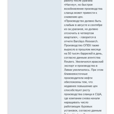
работу после урагана
«Harvey», но быстрое
возобновление производства
сланца может привести к
снижению цен.
«Производство должно быть
слабым в августе и сентябре
из-за ураганов, но должно
отскочить в четвертом
квартале», - говорится в
отчете Barclays Research.
Производство ОПЕК также
выросло в прошлом месяце
на 50 тысяч баррелей в день,
согласно данным агентства
Reuters. Увеличился иракский
экспорт и производство в
Ливии увеличилось. При этом
ближневосточные
производители нефти
обеспокоены тем, что
недавнее повышение цен
способствует росту
производства сланца в США,
где компании снова начали
наращивать число
работающих буровых
установок, согласно данным