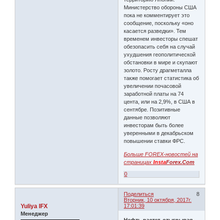
Министерство обороны США
пока не комментирует это
сообщение, поскольку «оно
касается разведки». Тем
временем инвесторы спешат
обезопасить себя на случай
ухудшения геополитической
обстановки в мире и скупают
золото. Росту драгметалла
также помогает статистика об
увеличении почасовой
заработной платы на 74
цента, или на 2,9%, в США в
сентябре. Позитивные
данные позволяют
инвесторам быть более
уверенными в декабрьском
повышении ставки ФРС.
Больше FOREX-новостей на
страницах
Insta
Forex.Com
0
Поделиться
8
Вторник, 10 октября, 2017г.
Yuliya IFX
17:01:39
Менеджер