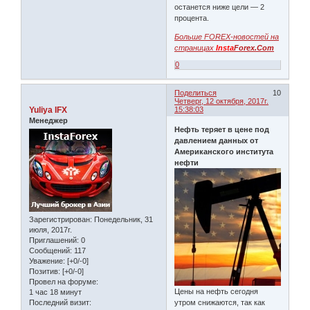
останется ниже цели — 2
процента.
Больше FOREX-новостей на
страницах
Insta
Forex.Com
0
Поделиться
10
Четверг, 12 октября, 2017г.
Yuliya IFX
15:38:03
Менеджер
Нефть теряет в цене под
давлением данных от
Американского института
нефти
Зарегистрирован
: Понедельник, 31
июля, 2017г.
Приглашений:
0
Сообщений:
117
Уважение:
[+0/-0]
Позитив:
[+0/-0]
Провел на форуме:
Цены на нефть сегодня
1 час 18 минут
Последний визит:
утром снижаются, так как