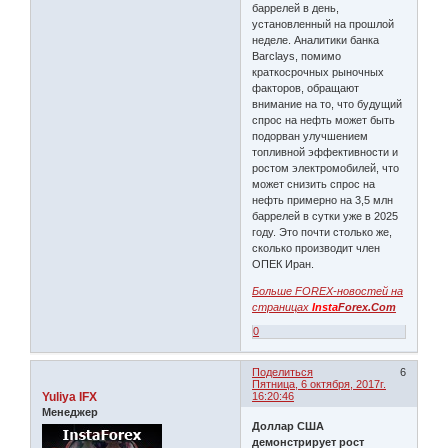
баррелей в день,
установленный на прошлой
неделе. Аналитики банка
Barclays, помимо
краткосрочных рыночных
факторов, обращают
внимание на то, что будущий
спрос на нефть может быть
подорван улучшением
топливной эффективности и
ростом электромобилей, что
может снизить спрос на
нефть примерно на 3,5 млн
баррелей в сутки уже в 2025
году. Это почти столько же,
сколько производит член
ОПЕК Иран.
Больше FOREX-новостей на
страницах
Insta
Forex.Com
0
Поделиться
6
Пятница, 6 октября, 2017г.
Yuliya IFX
16:20:46
Менеджер
Доллар США
демонстрирует рост