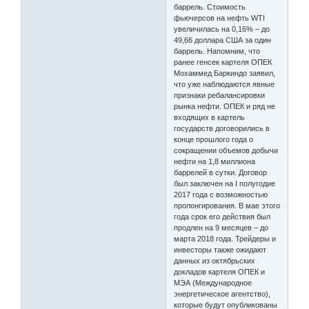
баррель. Стоимость
фьючерсов на нефть WTI
увеличилась на 0,16% – до
49,66 доллара США за один
баррель. Напомним, что
ранее генсек картеля ОПЕК
Мохаммед Баркиндо заявил,
что уже наблюдаются явные
признаки ребалансировки
рынка нефти. ОПЕК и ряд не
входящих в картель
государств договорились в
конце прошлого года о
сокращении объемов добычи
нефти на 1,8 миллиона
баррелей в сутки. Договор
был заключен на I полугодие
2017 года с возможностью
пролонгирования. В мае этого
года срок его действия был
продлен на 9 месяцев – до
марта 2018 года. Трейдеры и
инвесторы также ожидают
данных из октябрьских
докладов картеля ОПЕК и
МЭА (Международное
энергетическое агентство),
которые будут опубликованы