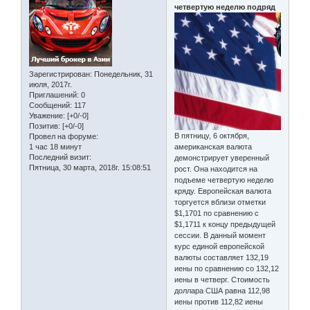
четвертую неделю подряд
Зарегистрирован
: Понедельник, 31
июля, 2017г.
Приглашений:
0
Сообщений:
117
Уважение:
[+0/-0]
Позитив:
[+0/-0]
В пятницу, 6 октября,
Провел на форуме:
американская валюта
1 час 18 минут
Последний визит:
демонстрирует уверенный
Пятница, 30 марта, 2018г. 15:08:51
рост. Она находится на
подъеме четвертую неделю
кряду. Европейская валюта
торгуется вблизи отметки
$1,1701 по сравнению с
$1,1711 к концу предыдущей
сессии. В данный момент
курс единой европейской
валюты составляет 132,19
иены по сравнению со 132,12
иены в четверг. Стоимость
доллара США равна 112,98
иены против 112,82 иены