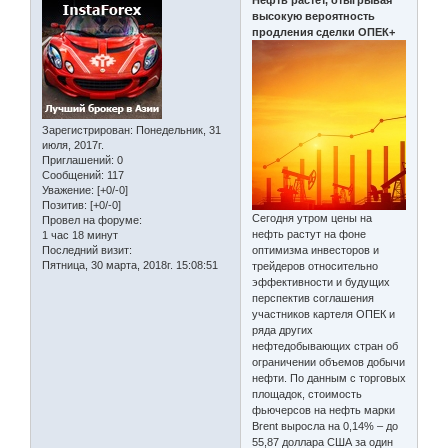
Нефть растет, отыгрывая
высокую вероятность
продления сделки ОПЕК+
Зарегистрирован
: Понедельник, 31
июля, 2017г.
Приглашений:
0
Сообщений:
117
Уважение:
[+0/-0]
Позитив:
[+0/-0]
Сегодня утром цены на
Провел на форуме:
нефть растут на фоне
1 час 18 минут
Последний визит:
оптимизма инвесторов и
Пятница, 30 марта, 2018г. 15:08:51
трейдеров относительно
эффективности и будущих
перспектив соглашения
участников картеля ОПЕК и
ряда других
нефтедобывающих стран об
ограничении объемов добычи
нефти. По данным с торговых
площадок, стоимость
фьючерсов на нефть марки
Brent выросла на 0,14% – до
55,87 доллара США за один