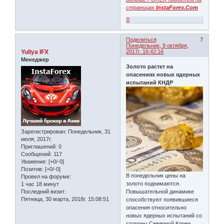
страницах
Insta
Forex.Com
0
Поделиться
7
Понедельник, 9 октября,
Yuliya IFX
2017г. 16:42:16
Менеджер
Золото растет на
опасениях новых ядерных
испытаний КНДР
Зарегистрирован
: Понедельник, 31
июля, 2017г.
Приглашений:
0
Сообщений:
117
Уважение:
[+0/-0]
Позитив:
[+0/-0]
В понедельник цены на
Провел на форуме:
золото поднимаются.
1 час 18 минут
Последний визит:
Повышательной динамике
Пятница, 30 марта, 2018г. 15:08:51
способствуют появившиеся
опасения относительно
новых ядерных испытаний со
стороны Северной Кореи.