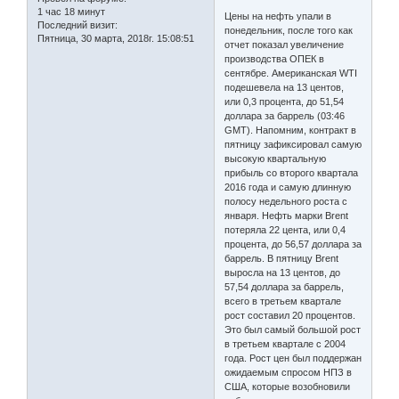
1 час 18 минут
Цены на нефть упали в
Последний визит:
понедельник, после того как
Пятница, 30 марта, 2018г. 15:08:51
отчет показал увеличение
производства ОПЕК в
сентябре. Американская WTI
подешевела на 13 центов,
или 0,3 процента, до 51,54
доллара за баррель (03:46
GMT). Напомним, контракт в
пятницу зафиксировал самую
высокую квартальную
прибыль со второго квартала
2016 года и самую длинную
полосу недельного роста с
января. Нефть марки Brent
потеряла 22 цента, или 0,4
процента, до 56,57 доллара за
баррель. В пятницу Brent
выросла на 13 центов, до
57,54 доллара за баррель,
всего в третьем квартале
рост составил 20 процентов.
Это был самый большой рост
в третьем квартале с 2004
года. Рост цен был поддержан
ожидаемым спросом НПЗ в
США, которые возобновили