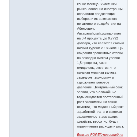
конце месяца. Участники
рынка, особенно иностранцы,
опасаются предстоящих
выборов и их возможного
негативного воздействия на
Абеномику.
Австралийский доллар упал
на 0,4 процента, до 0,7792
доллара, что является самым
низким курсом с 18 июля. ЦБ
сохранил процентные ставки
на рекордно низком уровне
1,5 процента, как и
ожидалось, отметив, что
сильная местная валюта
замедляет экономику и
сдерживает ценовое
давление. Центральный банк
заявил, что в ближайшие
годы ожидается постепенный
рост экономики, но также
отметил, что медленный рост
заработной платы и высокая
задолженность домашних
хозяйств, вероятно, будут
ограничивать расходы и рост.
Больше FOREX-новостей на