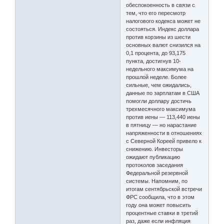
обеспокоенность в связи с
тем, что его пересмотр
налогового кодекса может не
состояться. Индекс доллара
против корзины из шести
основных валют снизился на
0,1 процента, до 93,175
пункта, достигнув 10-
недельного максимума на
прошлой неделе. Более
сильные, чем ожидались,
данные по зарплатам в США
помогли доллару достичь
трехмесячного максимума
против иены — 113,440 иены
в пятницу — но нарастание
напряженности в отношениях
с Северной Кореей привело к
снижению. Инвесторы
ожидают публикацию
протоколов заседания
Федеральной резервной
системы. Напомним, по
итогам сентябрьской встречи
ФРС сообщила, что в этом
году она может повысить
процентные ставки в третий
раз, даже если инфляция