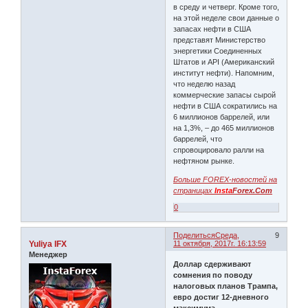
в среду и четверг. Кроме того,
на этой неделе свои данные о
запасах нефти в США
представят Министерство
энергетики Соединенных
Штатов и API (Американский
институт нефти). Напомним,
что неделю назад
коммерческие запасы сырой
нефти в США сократились на
6 миллионов баррелей, или
на 1,3%, – до 465 миллионов
баррелей, что
спровоцировало ралли на
нефтяном рынке.
Больше FOREX-новостей на
страницах
Insta
Forex.Com
0
Поделиться
Среда,
9
Yuliya IFX
11 октября, 2017г. 16:13:59
Менеджер
Доллар сдерживают
сомнения по поводу
налоговых планов Трампа,
евро достиг 12-дневного
максимума