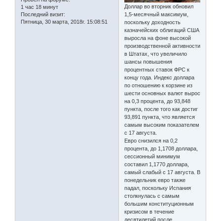
Доллар во вторник обновил
1 час 18 минут
Последний визит:
1,5-месячный максимум,
Пятница, 30 марта, 2018г. 15:08:51
поскольку доходность
казначейских облигаций США
выросла на фоне высокой
производственной активности
в Штатах, что увеличило
шансы повышения
процентных ставок ФРС к
концу года. Индекс доллара
по отношению к корзине из
шести основных валют вырос
на 0,3 процента, до 93,848
пункта, после того как достиг
93,891 пункта, что является
самым высоким показателем
с 17 августа.
Евро снизился на 0,2
процента, до 1,1708 доллара,
сессионный минимум
составил 1,1770 доллара,
самый слабый с 17 августа. В
понедельник евро также
падал, поскольку Испания
столкнулась с самым
большим конституционным
кризисом в течение
десятилетий после