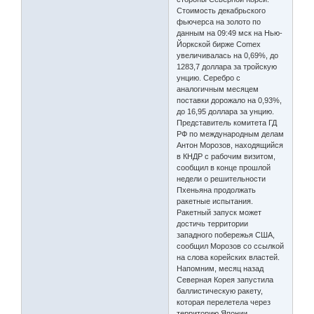
Стоимость декабрьского
фьючерса на золото по
данным на 09:49 мск на Нью-
Йоркской бирже Comex
увеличивалась на 0,69%, до
1283,7 доллара за тройскую
унцию. Серебро с
аналогичным месяцем
поставки дорожало на 0,93%,
до 16,95 доллара за унцию.
Представитель комитета ГД
РФ по международным делам
Антон Морозов, находящийся
в КНДР с рабочим визитом,
сообщил в конце прошлой
недели о решительности
Пхеньяна продолжать
ракетные испытания.
Ракетный запуск может
достичь территории
западного побережья США,
сообщил Морозов со ссылкой
на слова корейских властей.
Напомним, месяц назад
Северная Корея запустила
баллистическую ракету,
которая перелетела через
территорию Японии.