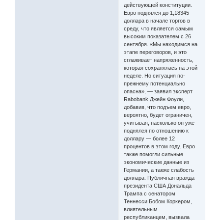
действующей конституции.
Евро поднялся до 1,18345
доллара в начале торгов в
среду, что является самым
высоким показателем с 26
сентября. «Мы находимся на
этапе переговоров, и это
сглаживает напряженность,
которая сохранялась на этой
неделе. Но ситуация по-
прежнему потенциально
опасна», — заявил эксперт
Rabobank Джейн Фоули,
добавив, что подъем евро,
вероятно, будет ограничен,
учитывая, насколько он уже
поднялся по отношению к
доллару — более 12
процентов в этом году. Евро
также помогли сильные
экономические данные из
Германии, а также слабость
доллара. Публичная вражда
президента США Дональда
Трампа с сенатором
Теннесси Бобом Коркером,
влиятельным
республиканцем, вызвала