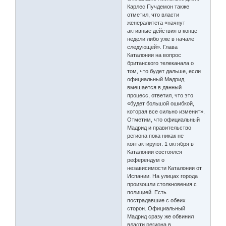
Карлес Пучдемон также
отметил, что власти
женералитета «начнут
активные действия в конце
недели либо уже в начале
следующей». Глава
Каталонии на вопрос
британского телеканала о
том, что будет дальше, если
официальный Мадрид
вмешается в данный
процесс, ответил, что это
«будет большой ошибкой,
которая все сильно изменит».
Отметим, что официальный
Мадрид и правительство
региона пока никак не
контактируют. 1 октября в
Каталонии состоялся
референдум о
независимости Каталонии от
Испании. На улицах города
произошли столкновения с
полицией. Есть
пострадавшие с обеих
сторон. Официальный
Мадрид сразу же обвинил
власти региона в