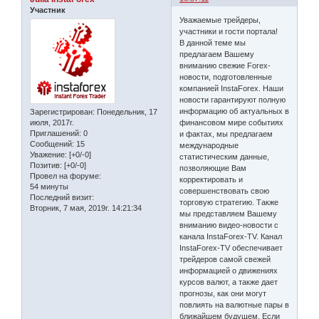
Участник
Уважаемые трейдеры,
участники и гости портала!
В данной теме мы
предлагаем Вашему
вниманию свежие Forex-
новости, подготовленные
компанией InstaForex. Наши
новости гарантируют полную
информацию об актуальных в
Зарегистрирован
: Понедельник, 17
финансовом мире событиях
июля, 2017г.
Приглашений:
0
и фактах, мы предлагаем
Сообщений:
15
международные
Уважение:
[+0/-0]
статистическим данные,
Позитив:
[+0/-0]
позволяющие Вам
Провел на форуме:
корректировать и
54 минуты
совершенствовать свою
Последний визит:
торговую стратегию. Также
Вторник, 7 мая, 2019г. 14:21:34
мы представляем Вашему
вниманию видео-новости с
канала InstaForex-TV. Канал
InstaForex-TV обеспечивает
трейдеров самой свежей
информацией о движениях
курсов валют, а также дает
прогнозы, как они могут
повлиять на валютные пары в
ближайшем будущем. Если