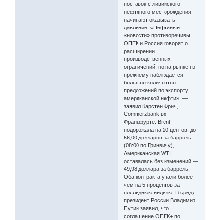
поставок с ливийского
нефтяного месторождения
начинают оказывать
давление. «Нефтяные
«новости» противоречивы.
ОПЕК и Россия говорят о
расширении
производственных
ограничений, но на рынке по-
прежнему наблюдается
большое количество
предложений по экспорту
американской нефти», —
заявил Карстен Фрич,
Commerzbank во
Франкфурте. Brent
подорожала на 20 центов, до
56,00 долларов за баррель
(08:00 по Гринвичу),
Американская WTI
оставалась без изменений —
49,98 доллара за баррель.
Оба контракта упали более
чем на 5 процентов за
последнюю неделю. В среду
президент России Владимир
Путин заявил, что
соглашение ОПЕК+ по