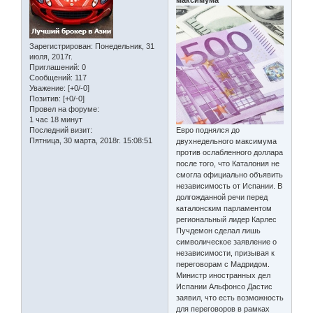
Зарегистрирован
: Понедельник, 31
июля, 2017г.
Приглашений:
0
Сообщений:
117
Уважение:
[+0/-0]
Позитив:
[+0/-0]
Провел на форуме:
1 час 18 минут
Последний визит:
Евро поднялся до
Пятница, 30 марта, 2018г. 15:08:51
двухнедельного максимума
против ослабленного доллара
после того, что Каталония не
смогла официально объявить
независимость от Испании. В
долгожданной речи перед
каталонским парламентом
региональный лидер Карлес
Пучдемон сделал лишь
символическое заявление о
независимости, призывая к
переговорам с Мадридом.
Министр иностранных дел
Испании Альфонсо Дастис
заявил, что есть возможность
для переговоров в рамках