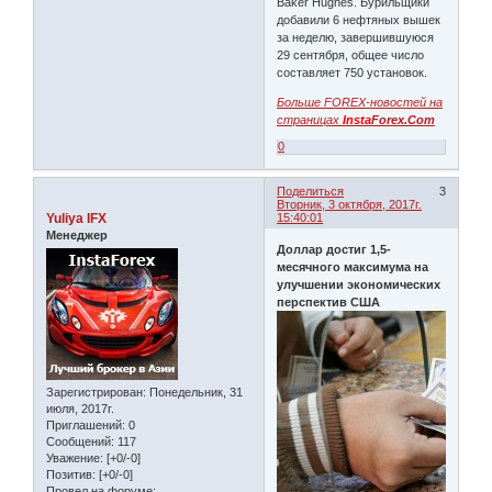
Baker Hughes. Бурильщики
добавили 6 нефтяных вышек
за неделю, завершившуюся
29 сентября, общее число
составляет 750 установок.
Больше FOREX-новостей на
страницах
Insta
Forex.Com
0
Поделиться
3
Вторник, 3 октября, 2017г.
Yuliya IFX
15:40:01
Менеджер
Доллар достиг 1,5-
месячного максимума на
улучшении экономических
перспектив США
Зарегистрирован
: Понедельник, 31
июля, 2017г.
Приглашений:
0
Сообщений:
117
Уважение:
[+0/-0]
Позитив:
[+0/-0]
Провел на форуме: