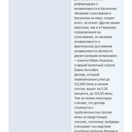
референдума о
независимости в Каталонии.
«Влияние голосования в
Каталонии на евро, скорее
всего, исчезнет. Другие рынки
еврозоны, как и в Германии,
отреагировали на
голосование, но желание
независимости и
фактическое достижение
независимости являются
двумя разными вопросами»,
– отметил Юкио Ишизуки,
старший валютный стратег
Daiwa Securities.
Доллар, который
первоначально упал до
112,660 иены в начале
сессии, вырос на 0,35
процента, до 113,50 иены.
Тем не менее некоторые
считают, что доллар
столкнется с
турбулентностью против
иены на предстоящих
сессиях, поскольку трейдеры
учитывают последствия
всеобщих выборов Японии в