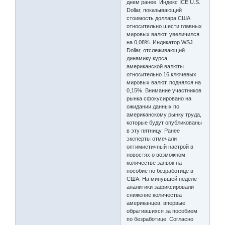
днем ранее. Индекс ICE U.S.
Dollar, показывающий
стоимость доллара США
относительно шести главных
мировых валют, увеличился
на 0,08%. Индикатор WSJ
Dollar, отслеживающий
динамику курса
американской валюты
относительно 16 ключевых
мировых валют, поднялся на
0,15%. Внимание участников
рынка сфокусировано на
ожидании данных по
американскому рынку труда,
которые будут опубликованы
в эту пятницу. Ранее
эксперты отмечали
оптимистичный настрой в
новостях о возможном
количестве заявок на
пособие по безработице в
США. На минувшей неделе
аналитики зафиксировали
снижение количества
американцев, впервые
обратившихся за пособием
по безработице. Согласно