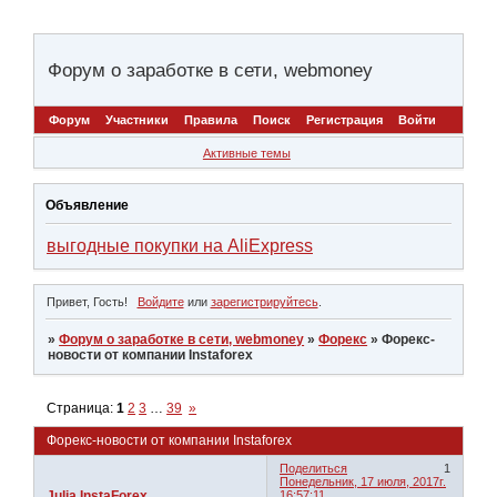
Форум о заработке в сети, webmoney
Форум
Участники
Правила
Поиск
Регистрация
Войти
Активные темы
Объявление
выгодные покупки на AliExpress
Привет, Гость!
Войдите
или
зарегистрируйтесь
.
»
Форум о заработке в сети, webmoney
»
Форекс
»
Форекс-
новости от компании Instaforex
Страница:
1
2
3
…
39
»
Форекс-новости от компании Instaforex
Поделиться
1
Понедельник, 17 июля, 2017г.
Julia InstaForex
16:57:11