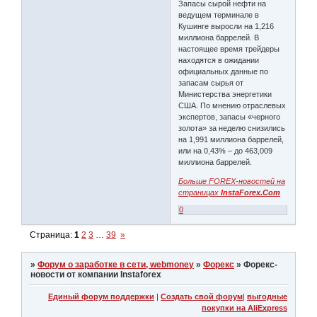
Запасы сырой нефти на
ведущем терминале в
Кушинге выросли на 1,216
миллиона баррелей. В
настоящее время трейдеры
находятся в ожидании
официальных данные по
запасам сырья от
Министерства энергетики
США. По мнению отраслевых
экспертов, запасы «черного
золота» за неделю снизились
на 1,991 миллиона баррелей,
или на 0,43% – до 463,009
миллиона баррелей.
Больше FOREX-новостей на
страницах
Insta
Forex.Com
0
Страница:
1
2
3
…
39
»
»
Форум о заработке в сети, webmoney
»
Форекс
»
Форекс-
новости от компании Instaforex
Единый форум поддержки
|
Создать свой форум
|
выгодные
покупки на AliExpress