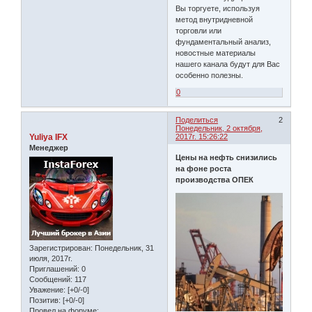
Вы торгуете, используя
метод внутридневной
торговли или
фундаментальный анализ,
новостные материалы
нашего канала будут для Вас
особенно полезны.
0
Поделиться
2
Понедельник, 2 октября,
Yuliya IFX
2017г. 15:26:22
Менеджер
Цены на нефть снизились
на фоне роста
производства ОПЕК
Зарегистрирован
: Понедельник, 31
июля, 2017г.
Приглашений:
0
Сообщений:
117
Уважение:
[+0/-0]
Позитив:
[+0/-0]
Провел на форуме: