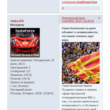
страницах
Insta
Forex.Com
0
Поделиться
Среда,
4
Yuliya IFX
4 октября, 2017г. 15:28:10
Менеджер
Глава Каталонии на днях
объявит о независимости,
что может снизить курс
евро
Зарегистрирован
: Понедельник, 31
июля, 2017г.
Приглашений:
0
Сообщений:
117
Уважение:
[+0/-0]
Позитив:
[+0/-0]
Провел на форуме:
Глава Каталонии Карлес
1 час 18 минут
Последний визит:
Пучдемон заявил в прямом
Пятница, 30 марта, 2018г. 15:08:51
эфире британской
телерадиокомпании BBC о
том, что регион провозгласит
независимость от Испании в
ближайшие несколько дней.