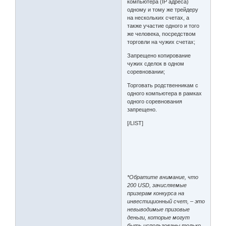
компьютера (IP адреса)
одному и тому же трейдеру
на нескольких счетах, а
также участие одного и того
же человека, посредством
торговли на чужих счетах;
Запрещено копирование
чужих сделок в одном
соревновании;
Торговать родственникам с
одного компьютера в рамках
одного соревнования
запрещено.
[/LIST]
*Обратите внимание, что
200 USD, зачисляемые
призерам конкурса на
инвестиционный счет, – это
невыводимые призовые
деньги, которые могут
быть использованы только