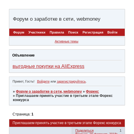
Форум о заработке в сети, webmoney
Форум
Участники
Правила
Поиск
Регистрация
Войти
Активные темы
Объявление
выгодные покупки на AliExpress
Привет, Гость!
Войдите
или
зарегистрируйтесь
.
»
Форум о заработке в сети, webmoney
»
Форекс
»
Приглашаем принять участие в третьем этапе Форекс
конкурса
Страница:
1
Приглашаем принять участие в третьем этапе Форекс конкурса
Поделиться
1