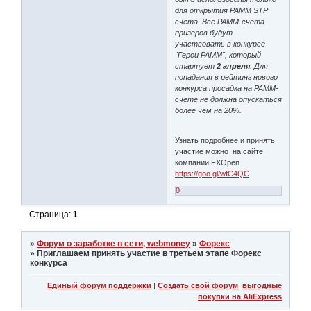
для открытия PAMM STP
счета. Все PAMM-счета
призеров будут
участвовать в конкурсе
"Герои PAMM", который
стартует
2 апреля
. Для
попадания в рейтинг нового
конкурса просадка на PAMM-
счете не должна опускаться
более чем на 20%.
Узнать подробнее и принять
участие можно на сайте
компании FXOpen
https://goo.gl/wfC4QC
0
Страница:
1
»
Форум о заработке в сети, webmoney
»
Форекс
»
Приглашаем принять участие в третьем этапе Форекс
конкурса
Единый форум поддержки
|
Создать свой форум
|
выгодные
покупки на AliExpress