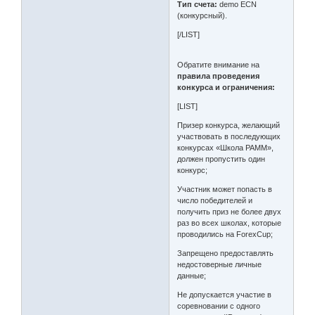
Тип счета:
demo ECN
(конкурсный).
[/LIST]
Обратите внимание на
правила проведения
конкурса
и ограничения:
[LIST]
Призер конкурса, желающий
участвовать в последующих
конкурсах «Школа PAMM»,
должен пропустить один
конкурс;
Участник может попасть в
число победителей и
получить приз не более двух
раз во всех школах, которые
проводились на ForexCup;
Запрещено предоставлять
недостоверные личные
данные;
Не допускается участие в
соревновании с одного