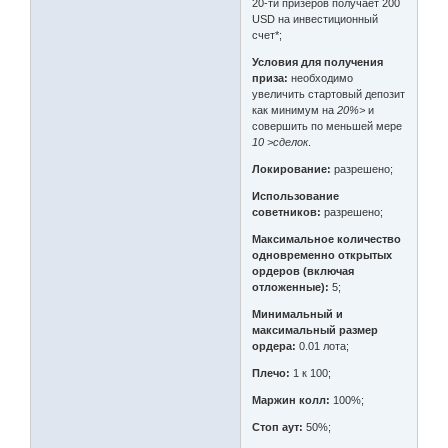
20-ти призеров получает 200
USD на инвестиционный
счет*;
Условия для получения
приза:
необходимо
увеличить стартовый депозит
как минимум на
20%>
и
совершить по меньшей мере
10 >сделок
.
Локирование:
разрешено;
Использование
советников:
разрешено;
Максимальное количество
одновременно открытых
ордеров (включая
отложенные):
5;
Минимальный и
максимальный размер
ордера:
0.01 лота;
Плечо:
1 к 100;
Маржин колл:
100%;
Стоп аут:
50%;