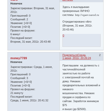
Новичок
Здесь я выкладываю
Зарегистрирован
: Вторник, 31 мая,
проверенные ЛИЧНО
2011г.
системы
http://vgaev.narod.ru
Приглашений:
0
Сообщений:
2
Отредактировано vibro
Уважение:
[+0/-0]
(Вторник, 31 мая, 2011г.
Позитив:
[+0/-0]
20:43:46)
Провел на форуме:
6 минут
0
Последний визит:
Вторник, 31 мая, 2011г. 20:43:48
Поделиться
Среда,
2
money7789
1 июня, 2011г. 20:26:24
Новичок
Приглашаем на должность с
Зарегистрирован
: Среда, 1 июня,
частичной/полной
2011г.
занятостью по работе
Приглашений:
0
с электронной почтой на
Сообщений:
3
дому. Никаких
Уважение:
[+0/-0]
предварительных вложений и
Позитив:
[+0/-0]
Провел на форуме:
никакого
21 минуту
мошенничества. Никаких
Последний визит:
продаж и серфинга по
Среда, 1 июня, 2011г. 20:41:32
сайтам. Заработок минимум
$75
и выше (до $2500).