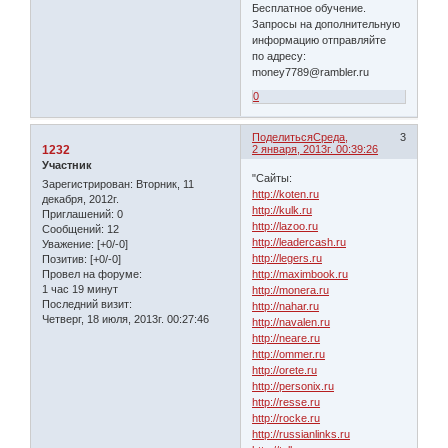
Бесплатное обучение.
Запросы на дополнительную
информацию отправляйте
по адресу:
money7789@rambler.ru
0
Поделиться
Среда,
3
1232
2 января, 2013г. 00:39:26
Участник
"Сайты:
Зарегистрирован
: Вторник, 11
http://koten.ru
декабря, 2012г.
http://kulk.ru
Приглашений:
0
http://lazoo.ru
Сообщений:
12
http://leadercash.ru
Уважение:
[+0/-0]
http://legers.ru
Позитив:
[+0/-0]
Провел на форуме:
http://maximbook.ru
1 час 19 минут
http://monera.ru
Последний визит:
http://nahar.ru
Четверг, 18 июля, 2013г. 00:27:46
http://navalen.ru
http://neare.ru
http://ommer.ru
http://orete.ru
http://personix.ru
http://resse.ru
http://rocke.ru
http://russianlinks.ru