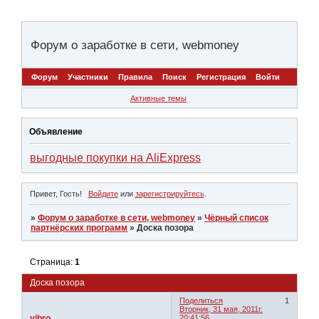
Форум о заработке в сети, webmoney
Форум
Участники
Правила
Поиск
Регистрация
Войти
Активные темы
Объявление
выгодные покупки на AliExpress
Привет, Гость!
Войдите
или
зарегистрируйтесь
.
»
Форум о заработке в сети, webmoney
»
Чёрный список
партнёрских программ
»
Доска позора
Страница:
1
Доска позора
Поделиться
1
Вторник, 31 мая, 2011г.
vibro
20:41:56