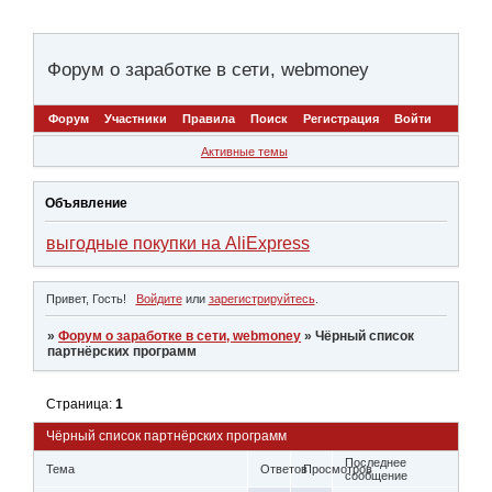
Форум о заработке в сети, webmoney
Форум
Участники
Правила
Поиск
Регистрация
Войти
Активные темы
Объявление
выгодные покупки на AliExpress
Привет, Гость!
Войдите
или
зарегистрируйтесь
.
»
Форум о заработке в сети, webmoney
»
Чёрный список
партнёрских программ
Страница:
1
Чёрный список партнёрских программ
Последнее
Тема
Ответов
Просмотров
сообщение