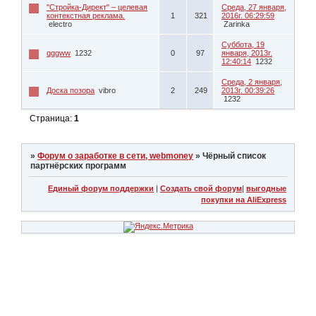
"Стройка-Директ" – целевая
Среда, 27 января,
контекстная реклама.
1
321
2016г. 06:29:59
electro
Zarinka
Суббота, 19
qqqww
1232
0
97
января, 2013г.
12:40:14
1232
Среда, 2 января,
Доска позора
vibro
2
249
2013г. 00:39:26
1232
Страница:
1
»
Форум о заработке в сети, webmoney
»
Чёрный список
партнёрских программ
Единый форум поддержки
|
Создать свой форум
|
выгодные
покупки на AliExpress