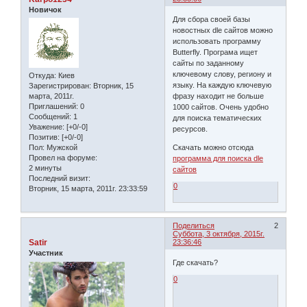
Новичок
Для сбора своей базы
новостных dle сайтов можно
использовать программу
Butterfly. Програма ищет
сайты по заданному
ключевому слову, региону и
Откуда:
Киев
языку. На каждую ключевую
Зарегистрирован
: Вторник, 15
фразу находит не больше
марта, 2011г.
Приглашений:
0
1000 сайтов. Очень удобно
Сообщений:
1
для поиска тематических
Уважение:
[+0/-0]
ресурсов.
Позитив:
[+0/-0]
Скачать можно отсюда
Пол:
Мужской
Провел на форуме:
программа для поиска dle
2 минуты
сайтов
Последний визит:
0
Вторник, 15 марта, 2011г. 23:33:59
Поделиться
2
Суббота, 3 октября, 2015г.
Satir
23:36:46
Участник
Где скачать?
0