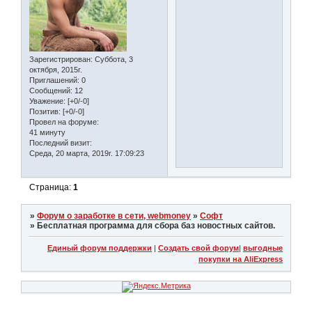
Зарегистрирован
: Суббота, 3
октября, 2015г.
Приглашений:
0
Сообщений:
12
Уважение:
[+0/-0]
Позитив:
[+0/-0]
Провел на форуме:
41 минуту
Последний визит:
Среда, 20 марта, 2019г. 17:09:23
Страница:
1
»
Форум о заработке в сети, webmoney
»
Софт
»
Бесплатная программа для сбора баз новостных сайтов.
Единый форум поддержки
|
Создать свой форум
|
выгодные
покупки на AliExpress