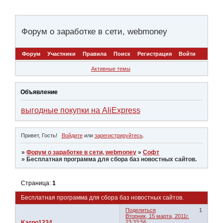
Форум о заработке в сети, webmoney
Форум
Участники
Правила
Поиск
Регистрация
Войти
Активные темы
Объявление
выгодные покупки на AliExpress
Привет, Гость!
Войдите
или
зарегистрируйтесь
.
»
Форум о заработке в сети, webmoney
»
Софт
»
Бесплатная программа для сбора баз новостных сайтов.
Страница:
1
Бесплатная программа для сбора баз новостных сайтов.
Поделиться
1
Вторник, 15 марта, 2011г.
Karpo1234
23:33:56