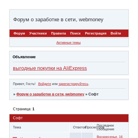
Форум о заработке в сети, webmoney
Форум
Участники
Правила
Поиск
Регистрация
Войти
Активные темы
Объявление
выгодные покупки на AliExpress
Привет, Гость!
Войдите
или
зарегистрируйтесь
.
»
Форум о заработке в сети, webmoney
»
Софт
Страница:
1
Софт
Последнее
Тема
Ответов
Просмотров
сообщение
Воскресенье, 16