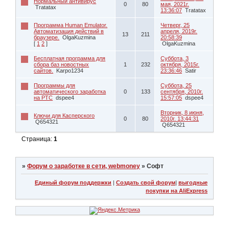
Нормальный антивирус
0
80
мая, 2021г.
Tratatax
13:36:07
Tratatax
Программа Human Emulator.
Четверг, 25
Автоматизация действий в
апреля, 2019г.
13
211
браузере.
OlgaKuzmina
20:58:39
[
1
2
]
OlgaKuzmina
Бесплатная программа для
Суббота, 3
сбора баз новостных
1
232
октября, 2015г.
сайтов.
Karpo1234
23:36:46
Satir
Программы для
Суббота, 25
автоматического заработка
0
133
сентября, 2010г.
на РТС
dspee4
15:57:05
dspee4
Вторник, 8 июня,
Ключи для Касперского
0
80
2010г. 13:44:31
Q654321
Q654321
Страница:
1
»
Форум о заработке в сети, webmoney
»
Софт
Единый форум поддержки
|
Создать свой форум
|
выгодные
покупки на AliExpress