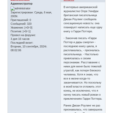
Администратор
В интервью американской
журналистке Опре Уинфри
Зарегистрирован
: Среда, 6 мая,
британская писательница
2009г.
Джоан Роулинг сообщила
Приглашений:
0
сенсационную новость: она
Сообщений:
320
планирует написать еще одну
Уважение:
[+0/-0]
книгу о Гарри Поттере.
Позитив:
[+0/-1]
Провел на форуме:
- Закончив писать «Гарри
3 дня 16 часов
Поттер и дары смерти» -
Последний визит:
последнюю книгу цикла, я
Вторник, 10 сентября, 2024г.
расплакалась, - призналась
08:02:06
писательница. - Настолько
привязалась к своим
персонажам. Расставание с
ними для меня было тяжелой
утратой, как потеря близкого
человека. Хотя я знаю, что
все в жизни когда-то
заканчивается. Но поскольку
в моей власти отложить этот
конец, не исключено, что я
начну писать новый роман о
приключениях Гарри Поттера.
Ранее Джоан Роулинг не раз
признавалась, что завершила