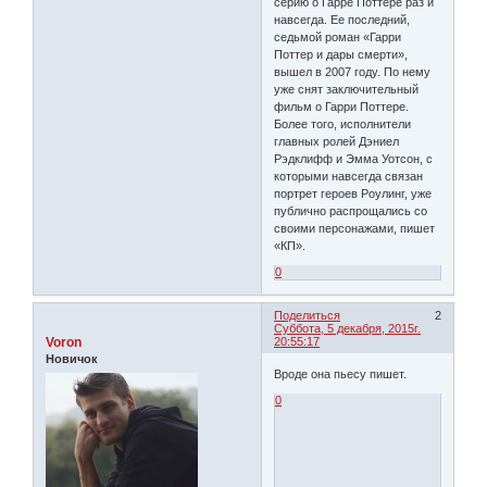
серию о Гарре Поттере раз и
навсегда. Ее последний,
седьмой роман «Гарри
Поттер и дары смерти»,
вышел в 2007 году. По нему
уже снят заключительный
фильм о Гарри Поттере.
Более того, исполнители
главных ролей Дэниел
Рэдклифф и Эмма Уотсон, с
которыми навсегда связан
портрет героев Роулинг, уже
публично распрощались со
своими персонажами, пишет
«КП».
0
Поделиться
2
Суббота, 5 декабря, 2015г.
Voron
20:55:17
Новичок
Вроде она пьесу пишет.
0