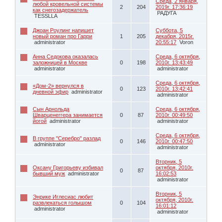
Среда, 2 января,
любой кровельной системы
2
204
2019г. 17:36:19
как снегозадержатель
РАДУГА
TESSLLA
Джоан Роулинг напишет
Суббота, 5
новый роман про Гарри
1
205
декабря, 2015г.
administrator
20:55:17
Voron
Анна Седокова оказалась
Среда, 6 октября,
заложницей в Москве
0
198
2010г. 13:43:49
administrator
administrator
Среда, 6 октября,
«Дом-2» вернулся в
0
123
2010г. 13:42:41
дневной эфир
administrator
administrator
Сын Арнольда
Среда, 6 октября,
Шварценеггера занимается
0
87
2010г. 00:49:50
йогой
administrator
administrator
Среда, 6 октября,
В группе "Серебро" разлад
0
146
2010г. 00:47:50
administrator
administrator
Вторник, 5
Оксану Григорьеву избивал
октября, 2010г.
0
87
бывший муж
administrator
16:02:53
administrator
Вторник, 5
Энрике Иглесиас любит
октября, 2010г.
развлекаться голышом
0
104
16:01:12
administrator
administrator