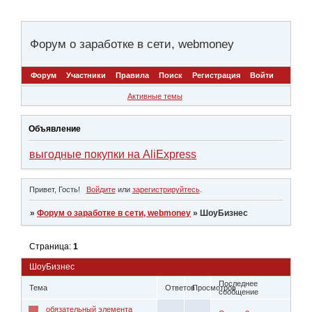
Форум о заработке в сети, webmoney
Форум
Участники
Правила
Поиск
Регистрация
Войти
Активные темы
Объявление
выгодные покупки на AliExpress
Привет, Гость!
Войдите
или
зарегистрируйтесь
.
»
Форум о заработке в сети, webmoney
»
ШоуБизнес
Страница:
1
ШоуБизнес
Последнее
Тема
Ответов
Просмотров
сообщение
обязательный элемента