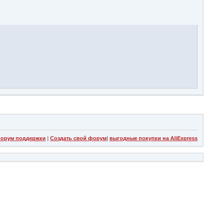
орум поддержки
|
Создать свой форум
|
выгодные покупки на AliExpress