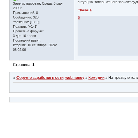
ситуацию: теперь от него зависит су
Зарегистрирован
: Среда, 6 мая,
2009г.
СКАЧАТЬ
Приглашений:
0
Сообщений:
320
0
Уважение:
[+0/-0]
Позитив:
[+0/-1]
Провел на форуме:
3 дня 16 часов
Последний визит:
Вторник, 10 сентября, 2024г.
08:02:06
Страница:
1
»
Форум о заработке в сети, webmoney
»
Комедии
»
На трезвую голо