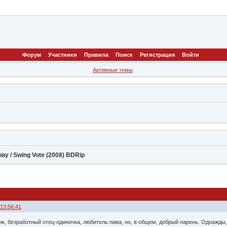
Форум
Участники
Правила
Поиск
Регистрация
Войти
Активные темы
ву / Swing Vote (2008) BDRip
 13:56:41
к, безработный отец-одиночка, любитель пива, но, в общем, добрый парень. Однажд