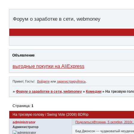
Форум о заработке в сети, webmoney
Объявление
выгодные покупки на AliExpress
Привет, Гость!
Войдите
или
зарегистрируйтесь
.
»
Форум о заработке в сети, webmoney
»
Комедии
»
На трезвую голо
Страница:
1
На трезвую голову / Swing Vote (2008) BDRip
administrator
Поделиться
Вторник, 5 октября, 2010г.
Администратор
Бад Джонсон — чудаковатый неудачни