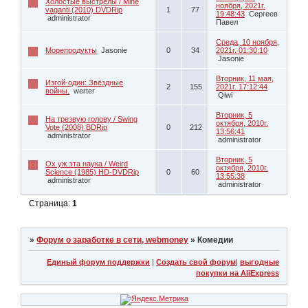
Холостые выстрелы / Mine
ноября, 2021г.
vaganti (2010) DVDRip
1
77
19:48:43
Сергеев
administrator
Павел
Среда, 10 ноября,
Морепродукты
Jasonie
0
34
2021г. 01:30:10
Jasonie
Вторник, 11 мая,
Изгой-один: Звёздные
2
155
2021г. 17:12:44
войны.
werter
Qiwi
Вторник, 5
На трезвую голову / Swing
октября, 2010г.
Vote (2008) BDRip
0
212
13:56:41
administrator
administrator
Вторник, 5
Ох уж эта наука / Weird
октября, 2010г.
Science (1985) HD-DVDRip
0
60
13:55:38
administrator
administrator
Страница:
1
»
Форум о заработке в сети, webmoney
»
Комедии
Единый форум поддержки
|
Создать свой форум
|
выгодные
покупки на AliExpress