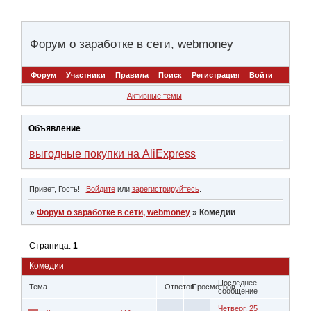
Форум о заработке в сети, webmoney
Форум
Участники
Правила
Поиск
Регистрация
Войти
Активные темы
Объявление
выгодные покупки на AliExpress
Привет, Гость!
Войдите
или
зарегистрируйтесь
.
»
Форум о заработке в сети, webmoney
»
Комедии
Страница:
1
Комедии
Последнее
Тема
Ответов
Просмотров
сообщение
Четверг, 25