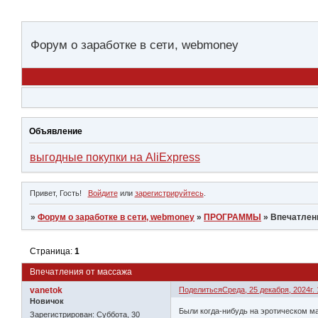
Форум о заработке в сети, webmoney
Объявление
выгодные покупки на AliExpress
Привет, Гость!
Войдите
или
зарегистрируйтесь
.
»
Форум о заработке в сети, webmoney
»
ПРОГРАММЫ
»
Впечатлен
Страница:
1
Впечатления от массажа
vanetok
Поделиться
Среда, 25 декабря, 2024г. 
Новичок
Были когда-нибудь на эротическом м
Зарегистрирован
: Суббота, 30