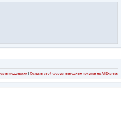
орум поддержки
|
Создать свой форум
|
выгодные покупки на AliExpress