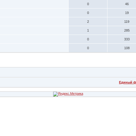
0
46
0
19
2
119
1
285
0
333
0
108
Единый ф