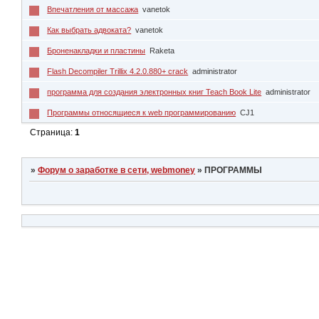
Впечатления от массажа
vanetok
Как выбрать адвоката?
vanetok
Броненакладки и пластины
Raketa
Flash Decompiler Trillix 4.2.0.880+ crack
administrator
программа для создания электронных книг Teach Book Lite
administrator
Программы относящиеся к web программированию
CJ1
Страница:
1
»
Форум о заработке в сети, webmoney
»
ПРОГРАММЫ