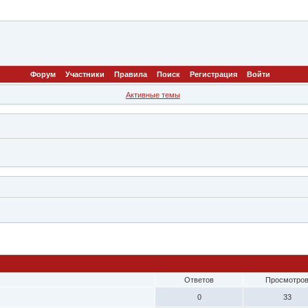
Форум
Участники
Правила
Поиск
Регистрация
Войти
Активные темы
Ответов
Просмотро
0
33