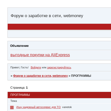
Форум о заработке в сети, webmoney
Объявление
выгодные покупки на AliExpress
Привет, Гость!
Войдите
или
зарегистрируйтесь
.
»
Форум о заработке в сети, webmoney
»
ПРОГРАММЫ
Страница:
1
ПРОГРАММЫ
Тема
Ищу надежный автосервис для ТО
vanetok