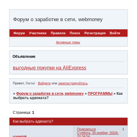
Форум о заработке в сети, webmoney
Форум
Участники
Правила
Поиск
Регистрация
Войти
Активные темы
Объявление
выгодные покупки на AliExpress
Привет, Гость!
Войдите
или
зарегистрируйтесь
.
»
Форум о заработке в сети, webmoney
»
ПРОГРАММЫ
»
Как
выбрать адвоката?
Страница:
1
Как выбрать адвоката?
Поделиться
1
Суббота, 30 ноября, 2024г.
vanetok
20:34:54