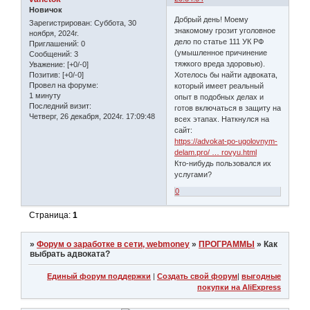
Новичок
Добрый день! Моему
Зарегистрирован
: Суббота, 30
знакомому грозит уголовное
ноября, 2024г.
дело по статье 111 УК РФ
Приглашений:
0
(умышленное причинение
Сообщений:
3
тяжкого вреда здоровью).
Уважение:
[+0/-0]
Хотелось бы найти адвоката,
Позитив:
[+0/-0]
Провел на форуме:
который имеет реальный
1 минуту
опыт в подобных делах и
Последний визит:
готов включаться в защиту на
Четверг, 26 декабря, 2024г. 17:09:48
всех этапах. Наткнулся на
сайт:
https://advokat-po-ugolovnym-
delam.pro/ … rovyu.html
Кто-нибудь пользовался их
услугами?
0
Страница:
1
»
Форум о заработке в сети, webmoney
»
ПРОГРАММЫ
»
Как
выбрать адвоката?
Единый форум поддержки
|
Создать свой форум
|
выгодные
покупки на AliExpress