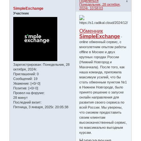
Поделиться
1
Понедельник, 28 октября,
SimpleExchange
2024г. 10:58:03
Участник
Обменник
SimpleExchange
-
online обменный сервис, с
многолетним опытом работы
offline в Москве и двух
крупных городах России
(Нижний Новгород и
Зарегистрирован
: Понедельник, 28
Махачкала). После того, как
октября, 2024г.
наша команда, приложила
Приглашений:
0
максимум усилий, что бы
Сообщений:
19
стать обменным пунктом №1
Уважение:
[+0/-0]
в Нижнем Новгороде, было
Позитив:
[+0/-0]
принято решение о запуске
Провел на форуме:
онлайн направления для
28 минут
развития своего сервиса по
Последний визит:
Пятница, 3 января, 2025г. 20:05:38
всей России. Мы уверены,
что сможем предоставить
своим клиентам
высококачественный сервис,
по максимально выгодным
курсам.
Направления