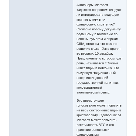
Акционеры Microsoft
задаются вопросом: следует
ли интегрировать ведущую
криптовалюту в их
финансовую стратегию?
Согласно новому документу,
поданному в Комиссию по
ценным бумагам и биржам
США, ответ на это важное
решение может быть принят
во вторник, 10 декабря.
Предложение, о котором идет
речь, называется «Оценка
инвестиций в биткоин». Его
выдвинул Национальный
центр исследований
государственной политики,
консервативный
аналитический центр.
Это предстоящее
голосование может повлиять
на весь сектор инвестиций в
криптовалюту. Одобрение от
Microsoft может повысить
легитимность BTC и его
принятие основными
финансовыми