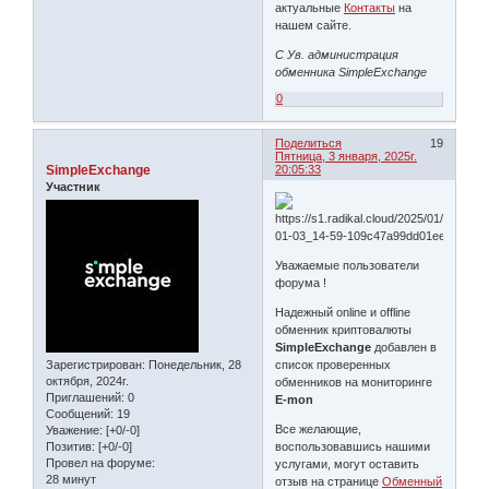
актуальные
Контакты
на
нашем сайте.
С Ув. администрация
обменника SimpleExchange
0
Поделиться
19
Пятница, 3 января, 2025г.
SimpleExchange
20:05:33
Участник
Уважаемые пользователи
форума !
Надежный online и offline
обменник криптовалюты
SimpleExchange
добавлен в
Зарегистрирован
: Понедельник, 28
список проверенных
октября, 2024г.
обменников на мониторинге
Приглашений:
0
E-mon
Сообщений:
19
Все желающие,
Уважение:
[+0/-0]
Позитив:
[+0/-0]
воспользовавшись нашими
Провел на форуме:
услугами, могут оставить
28 минут
отзыв на странице
Обменный