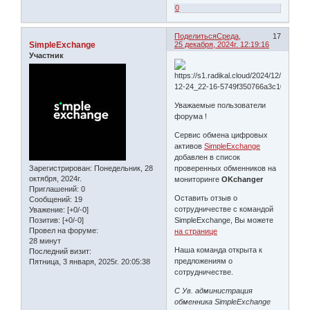
0
Поделиться
Среда,
17
SimpleExchange
25 декабря, 2024г. 12:19:16
Участник
Уважаемые пользователи
форума !
Сервис обмена цифровых
активов
SimpleExchange
добавлен в список
Зарегистрирован
: Понедельник, 28
проверенных обменников на
октября, 2024г.
мониторинге
OKchanger
Приглашений:
0
Оставить отзыв о
Сообщений:
19
сотрудничестве с командой
Уважение:
[+0/-0]
Позитив:
[+0/-0]
SimpleExchange, Вы можете
Провел на форуме:
на странице
28 минут
Наша команда открыта к
Последний визит:
предложениям о
Пятница, 3 января, 2025г. 20:05:38
сотрудничестве.
С Ув. администрация
обменника SimpleExchange