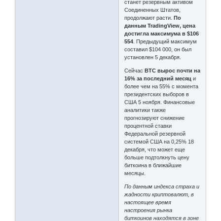
станет резервным активом
Соединенных Штатов,
продолжают расти.
По
данным TradingView, цена
достигла максимума в $106
554
. Предыдущий максимум
составил $104 000, он был
установлен 5 декабря.
Сейчас
BTC вырос почти на
16% за последний месяц
и
более чем на 55% с момента
президентских выборов в
США 5 ноября. Финансовые
аналитики также
прогнозируют снижение
процентной ставки
Федеральной резервной
системой США на 0,25% 18
декабря, что может еще
больше подтолкнуть цену
биткоина в ближайшие
месяцы.
По данным индекса страха и
жадности криптовалют, в
настоящее время
настроения рынка
биткоинов находятся в зоне