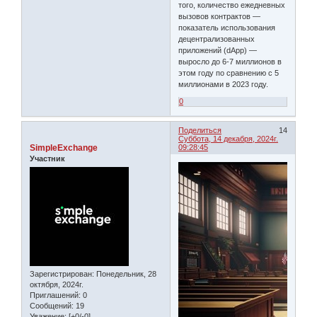
того, количество ежедневных
вызовов контрактов —
показатель использования
децентрализованных
приложений (dApp) —
выросло до 6-7 миллионов в
этом году по сравнению с 5
миллионами в 2023 году.
0
Поделиться
14
Суббота, 14 декабря, 2024г.
SimpleExchange
09:28:45
Участник
Зарегистрирован
: Понедельник, 28
октября, 2024г.
Приглашений:
0
Сообщений:
19
Уважение:
[+0/-0]