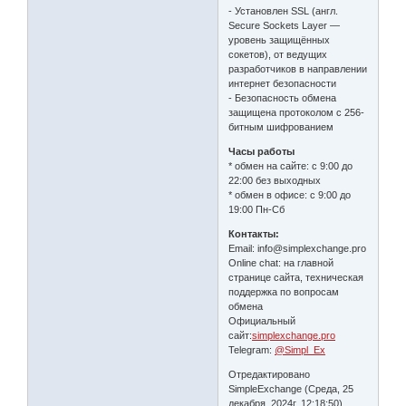
- Установлен SSL (англ.
Secure Sockets Layer —
уровень защищённых
cокетов), от ведущих
разработчиков в направлении
интернет безопасности
- Безопасность обмена
защищена протоколом с 256-
битным шифрованием
Часы работы
* обмен на сайте: с 9:00 до
22:00 без выходных
* обмен в офисе: с 9:00 до
19:00 Пн-Сб
Контакты:
Email: info@simplexchange.pro
Online chat: на главной
странице сайта, техническая
поддержка по вопросам
обмена
Официальный
сайт:
simplexchange.pro
Telegram:
@Simpl_Ex
Отредактировано
SimpleExchange (Среда, 25
декабря, 2024г. 12:18:50)