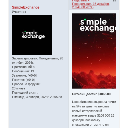
Поделиться
15
Понедельник, 16 декабря,
SimpleExchange
2024г. 08:20:35
Участник
Зарегистрирован
: Понедельник, 28
октября, 2024г.
Приглашений:
0
Сообщений:
19
Уважение:
[+0/-0]
Позитив:
[+0/-0]
Провел на форуме:
28 минут
Последний визит:
Биткоин достиг $106 500
Пятница, 3 января, 2025г. 20:05:38
Цена биткоина выросла почти
на 5% за день, установив
новый исторический
максимум выше $106 000 15
декабря, поскольку
спекуляции о том, что он