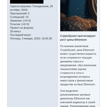
Зарегистрирован
: Понедельник, 28
октября, 2024г.
Приглашений:
0
Сообщений:
19
Уважение:
[+0/-0]
Позитив:
[+0/-0]
Провел на форуме:
28 минут
Последний визит:
CryptoQuant прогнозирует
Пятница, 3 января, 2025г. 20:05:38
рост цены Ethereum
По мнению аналитиков
CryptoQuant, цена Ethereum
может существенно вырасти,
если сохранится текущая
динамика спроса и
предложения, обусловленная
показателями оценки
стоимости в сети и
возрождением интереса
инвесторов к финансовым
продуктам на базе Ethereum.
Они выделили
реализованные ценовые
диапазоны Ethereum как
ключевой индикатор в своей
оценке. Реализованная цена