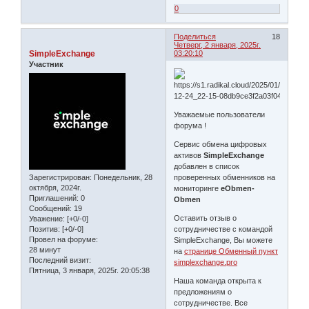
0
Поделиться
18
Четверг, 2 января, 2025г.
SimpleExchange
03:20:10
Участник
Уважаемые пользователи
форума !
Сервис обмена цифровых
активов
SimpleExchange
добавлен в список
Зарегистрирован
: Понедельник, 28
проверенных обменников на
октября, 2024г.
мониторинге
eObmen-
Приглашений:
0
Obmen
Сообщений:
19
Оставить отзыв о
Уважение:
[+0/-0]
Позитив:
[+0/-0]
сотрудничестве с командой
Провел на форуме:
SimpleExchange, Вы можете
28 минут
на
странице Обменный пункт
Последний визит:
simplexchange.pro
Пятница, 3 января, 2025г. 20:05:38
Наша команда открыта к
предложениям о
сотрудничестве. Все