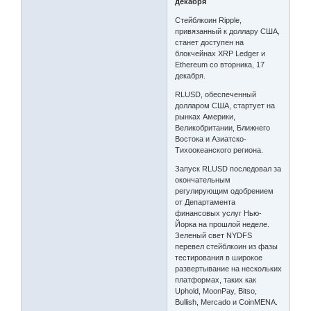
декабря
Стейблкоин Ripple,
привязанный к доллару США,
станет доступен на
блокчейнах XRP Ledger и
Ethereum со вторника, 17
декабря.
RLUSD, обеспеченный
долларом США, стартует на
рынках Америки,
Великобритании, Ближнего
Востока и Азиатско-
Тихоокеанского региона.
Запуск RLUSD последовал за
окончательным
регулирующим одобрением
от Департамента
финансовых услуг Нью-
Йорка на прошлой неделе.
Зеленый свет NYDFS
перевел стейблкоин из фазы
тестирования в широкое
развертывание на нескольких
платформах, таких как
Uphold, MoonPay, Bitso,
Bullish, Mercado и CoinMENA.