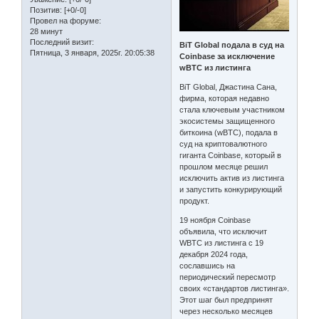
Позитив:
[+0/-0]
Провел на форуме:
28 минут
Последний визит:
BiT Global подала в суд на
Пятница, 3 января, 2025г. 20:05:38
Coinbase за исключение
wBTC из листинга
BiT Global, Джастина Сана,
фирма, которая недавно
стала ключевым участником
экосистемы защищенного
биткоина (wBTC), подала в
суд на криптовалютного
гиганта Coinbase, который в
прошлом месяце решил
исключить актив из листинга
и запустить конкурирующий
продукт.
19 ноября Coinbase
объявила, что исключит
WBTC из листинга с 19
декабря 2024 года,
сославшись на
периодический пересмотр
своих «стандартов листинга».
Этот шаг был предпринят
через несколько месяцев