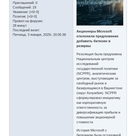
Приглашений:
0
Сообщений:
19
Уважение:
[+0/-0]
Позитив:
[+0/-0]
Провел на форуме:
28 минут
Последний визит:
Акционеры Microsoft
Пятница, 3 января, 2025г. 20:05:38
отклонили предложение
добавить биткоин в
резервы
Резолюция была предложена
Национальным центром
исследований
государственной политики
(NCPPR), аналитическим
центром, выступающим за
свободный рынок и
базирующимся в Вашингтоне
(округ Колумбия). NCPPR
сформулировал инициативу
как корпоративную
ответственность за
диверсификацию прибыли и
повышение акционерной
стоимости.
История Microsoft с
биткоином была осторожной.