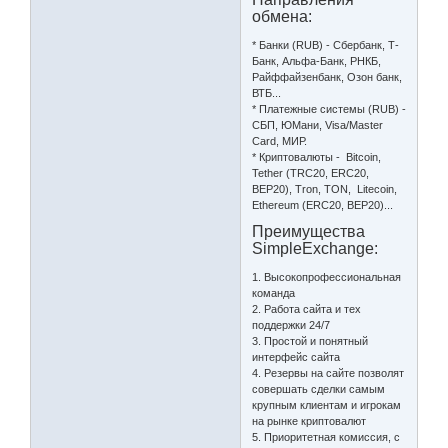
обмена:
* Банки (RUB) - Сбербанк, Т-
Банк, Альфа-Банк, РНКБ,
Райффайзенбанк, Озон банк,
ВТБ...
* Платежные системы (RUB) -
СБП, ЮМани, Visa/Master
Сard, МИР.
* Криптовалюты - Bitcoin,
Tether (TRC20, ERC20,
BEP20), Tron, TON, Litecoin,
Ethereum (ERC20, BEP20)...
Преимущества
SimpleExchange:
1. Высокопрофессиональная
команда
2. Работа сайта и тех
поддержки 24/7
3. Простой и понятный
интерфейс сайта
4. Резервы на сайте позволят
совершать сделки самым
крупным клиентам и игрокам
на рынке криптовалют
5. Приоритетная комиссия, с