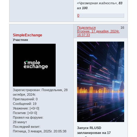
«Чрезмерная жадность»,
83
из 100
.
0
Поделиться
16
Вторник, 17 декабря, 2024г.
SimpleExchange
16:37:33
Участник
Зарегистрирован
: Понедельник, 28
октября, 2024г.
Приглашений:
0
Сообщений:
19
Уважение:
[+0/-0]
Позитив:
[+0/-0]
Провел на форуме:
28 минут
Последний визит:
Запуск RLUSD
Пятница, 3 января, 2025г. 20:05:38
запланирован на 17