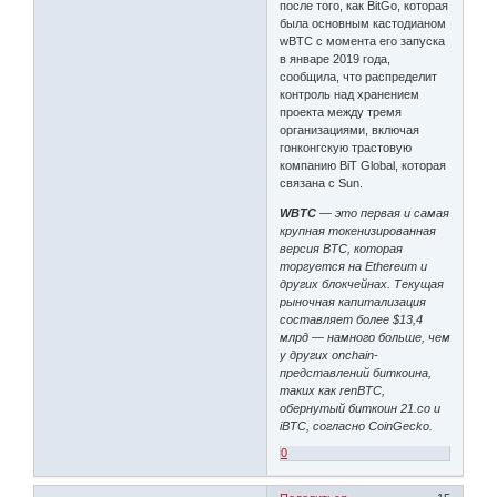
после того, как BitGo, которая
была основным кастодианом
wBTC с момента его запуска
в январе 2019 года,
сообщила, что распределит
контроль над хранением
проекта между тремя
организациями, включая
гонконгскую трастовую
компанию BiT Global, которая
связана с Sun.
WBTC
— это первая и самая
крупная токенизированная
версия BTC, которая
торгуется на Ethereum и
других блокчейнах. Текущая
рыночная капитализация
составляет более $13,4
млрд — намного больше, чем
у других onchain-
представлений биткоина,
таких как renBTC,
обернутый биткоин 21.co и
iBTC, согласно CoinGecko.
0