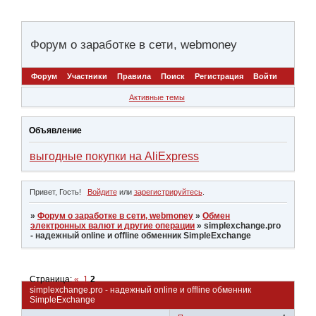
Форум о заработке в сети, webmoney
Форум
Участники
Правила
Поиск
Регистрация
Войти
Активные темы
Объявление
выгодные покупки на AliExpress
Привет, Гость!
Войдите
или
зарегистрируйтесь
.
»
Форум о заработке в сети, webmoney
»
Обмен
электронных валют и другие операции
»
simplexchange.pro
- надежный online и offline обменник SimpleExchange
Страница:
«
1
2
simplexchange.pro - надежный online и offline обменник
SimpleExchange