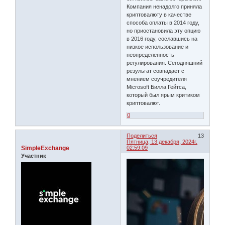
Компания ненадолго приняла
криптовалюту в качестве
способа оплаты в 2014 году,
но приостановила эту опцию
в 2016 году, сославшись на
низкое использование и
неопределенность
регулирования. Сегодняшний
результат совпадает с
мнением соучредителя
Microsoft Билла Гейтса,
который был ярым критиком
криптовалют.
0
Поделиться
13
Пятница, 13 декабря, 2024г.
SimpleExchange
02:59:09
Участник