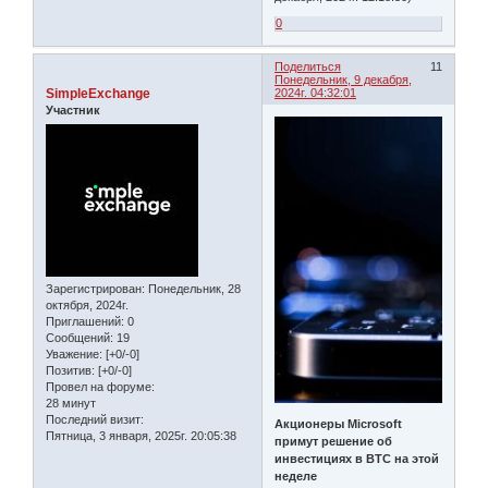
0
Поделиться
11
Понедельник, 9 декабря,
SimpleExchange
2024г. 04:32:01
Участник
Зарегистрирован
: Понедельник, 28
октября, 2024г.
Приглашений:
0
Сообщений:
19
Уважение:
[+0/-0]
Позитив:
[+0/-0]
Провел на форуме:
28 минут
Последний визит:
Акционеры Microsoft
Пятница, 3 января, 2025г. 20:05:38
примут решение об
инвестициях в BTC на этой
неделе