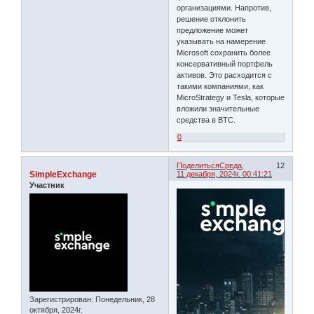
организациями. Напротив,
решение отклонить
предложение может
указывать на намерение
Microsoft сохранить более
консервативный портфель
активов. Это расходится с
такими компаниями, как
MicroStrategy и Tesla, которые
вложили значительные
средства в BTC.
0
Поделиться
Среда,
12
SimpleExchange
11 декабря, 2024г. 00:41:21
Участник
Зарегистрирован
: Понедельник, 28
октября, 2024г.