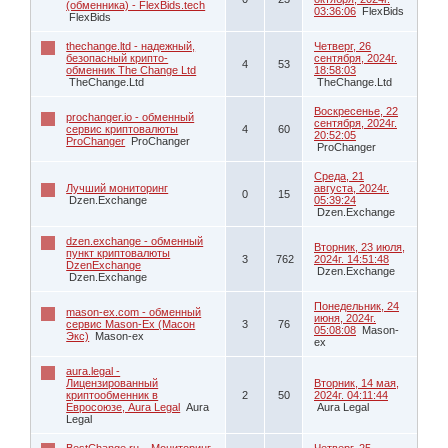
(обменника) - FlexBids.tech
03:36:06
FlexBids
FlexBids
thechange.ltd - надежный,
Четверг, 26
безопасный крипто-
сентября, 2024г.
4
53
обменник The Change Ltd
18:58:03
TheChange.Ltd
TheChange.Ltd
Воскресенье, 22
prochanger.io - обменный
сентября, 2024г.
сервис криптовалюты
4
60
20:52:05
ProChanger
ProChanger
ProChanger
Среда, 21
Лучший мониторинг
августа, 2024г.
0
15
Dzen.Exchange
05:39:24
Dzen.Exchange
dzen.exchange - обменный
Вторник, 23 июля,
пункт криптовалюты
3
762
2024г. 14:51:48
DzenExchange
Dzen.Exchange
Dzen.Exchange
Понедельник, 24
mason-ex.com - обменный
июня, 2024г.
сервис Mason-Ex (Масон
3
76
05:08:08
Mason-
Экс)
Mason-ex
ex
aura.legal -
Лицензированный
Вторник, 14 мая,
криптообменник в
2
50
2024г. 04:11:44
Евросоюзе, Aura Legal
Aura
Aura Legal
Legal
BestChange.ru – Мониторинг
Четверг, 25