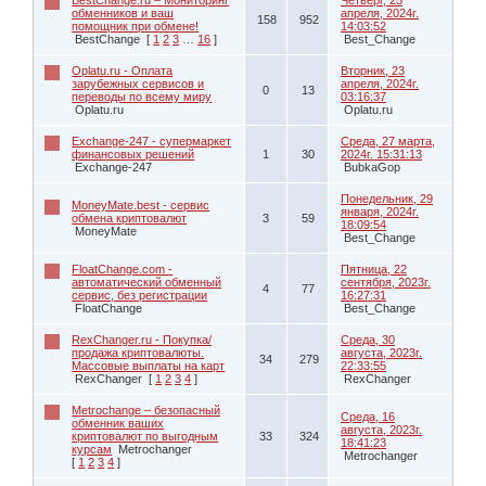
обменников и ваш
апреля, 2024г.
158
952
помощник при обмене!
14:03:52
BestChange
[
1
2
3
…
16
]
Best_Change
Oplatu.ru - Оплата
Вторник, 23
зарубежных сервисов и
апреля, 2024г.
0
13
переводы по всему миру
03:16:37
Oplatu.ru
Oplatu.ru
Exchange-247 - супермаркет
Среда, 27 марта,
финансовых решений
1
30
2024г. 15:31:13
Exchange-247
BubkaGop
Понедельник, 29
MoneyMate.best - сервис
января, 2024г.
обмена криптовалют
3
59
18:09:54
MoneyMate
Best_Change
FloatChange.com -
Пятница, 22
автоматический обменный
сентября, 2023г.
4
77
сервис, без регистрации
16:27:31
FloatChange
Best_Change
RexChanger.ru - Покупка/
Среда, 30
продажа криптовалюты.
августа, 2023г.
34
279
Массовые выплаты на карт
22:33:55
RexChanger
[
1
2
3
4
]
RexChanger
Metrochange – безопасный
Среда, 16
обменник ваших
августа, 2023г.
криптовалют по выгодным
33
324
18:41:23
курсам
Metrochanger
Metrochanger
[
1
2
3
4
]