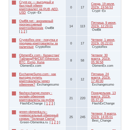
Crypt-ex — выгодный и
Среда, 19 июля,
быстрый обмен
0
17
2023г. 19:56:53
криптовалют на RUB, AED,
Crypt--Ex
USD
Crypt--Ex
OwlBit.net - анонимный
Пятница, 9 июня,
прогрессивный
14
113
2023г. 12:29:01
криптообменник
OwlBit
OwlBit
[
1
2
]
CryptoRex.one - покупка и
Четверг, 1 июня,
продажа криптовалюты за
0
17
2023г. 05:22:01
наличные
CryptoRex
CryptoRex
ObmenEx.com - Казахстан/
Четверг, 30
Тайланд/РФ/СБП Ethereum,
марта, 2023г.
8
58
BTC, Exmo, Kuna
05:36:58
ObmenEx.com
ObmenEx.com
ExchangeSumo.com - как
Пятница, 24
выгодно купить
марта, 2023г.
0
12
криптовалюты через
17:46:00
обменник?
Exchangesumo
Exchangesumo
flashexchange.money -
Понедельник, 13
онлайн обменник
марта, 2023г.
21
220
криптовалюты на рубли
05:37:25
FlashExChange
[
1
2
3
]
FlashExChange
green-obmenka.ru -
Четверг, 9 марта,
универсальный обменный
25
245
2023г. 14:05:01
сервис "Зеленая Свеча"
Best_Change
Green-Obmenka.ru
[
1
2
3
]