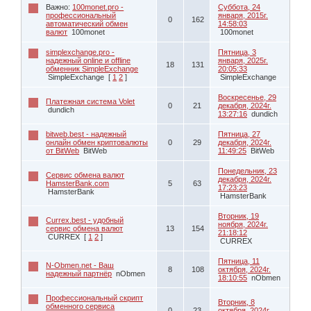
Важно:
100monet.pro -
Суббота, 24
профессиональный
января, 2015г.
0
162
автоматический обмен
14:58:03
валют
100monet
100monet
simplexchange.pro -
Пятница, 3
надежный online и offline
января, 2025г.
18
131
обменник SimpleExchange
20:05:33
SimpleExchange
[
1
2
]
SimpleExchange
Воскресенье, 29
Платежная система Volet
0
21
декабря, 2024г.
dundich
13:27:16
dundich
bitweb.best - надежный
Пятница, 27
онлайн обмен криптовалюты
0
29
декабря, 2024г.
от BitWeb
BitWeb
11:49:25
BitWeb
Понедельник, 23
Сервис обмена валют
декабря, 2024г.
HamsterBank.com
5
63
17:23:23
HamsterBank
HamsterBank
Вторник, 19
Currex.best - удобный
ноября, 2024г.
сервис обмена валют
13
154
21:18:12
CURREX
[
1
2
]
CURREX
Пятница, 11
N-Obmen.net - Ваш
8
108
октября, 2024г.
надежный партнёр
nObmen
18:10:55
nObmen
Профессиональный скрипт
Вторник, 8
обменного сервиса
0
23
октября, 2024г.