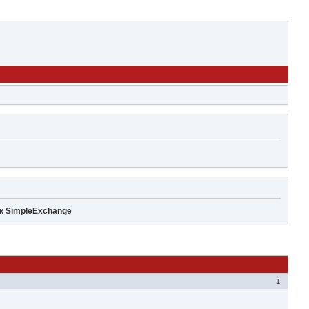
ик SimpleExchange
1