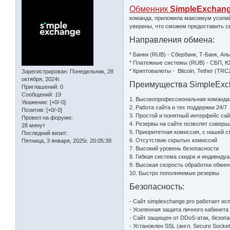
Обменник
SimpleExchan
команда, приложила максимум усилий
уверены, что сможем предоставить с
Направления обмена:
* Банки (RUB) - Сбербанк, Т-Банк, Ал
* Платежные системы (RUB) - СБП, ЮМ
* Криптовалюты - Bitcoin, Tether (TRC
Зарегистрирован
: Понедельник, 28
октября, 2024г.
Преимущества SimpleExc
Приглашений:
0
Сообщений:
19
1. Высокопрофессиональная команда
Уважение:
[+0/-0]
2. Работа сайта и тех поддержки 24/7
Позитив:
[+0/-0]
3. Простой и понятный интерфейс сай
Провел на форуме:
4. Резервы на сайте позволят совер
28 минут
5. Приоритетная комиссия, с нашей с
Последний визит:
6. Отсутствие скрытых комиссий
Пятница, 3 января, 2025г. 20:05:38
7. Высокий уровень безопасности
8. Гибкая система скидок и индивиду
9. Высокая скорость обработки обме
10. Быстро пополняемые резервы
Безопасность:
- Сайт simplexchange.pro работает и
- Усиленная защита личного кабинета
- Сайт защищен от DDoS-атак, безопа
- Установлен SSL (англ. Secure Sock