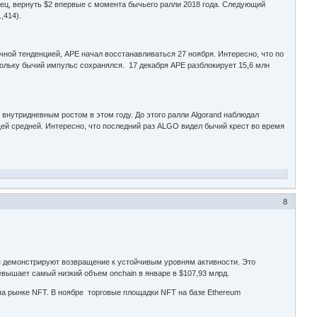
онец, вернуть $2 впервые с момента бычьего ралли 2018 года. Следующий
,414).
чной тенденцией, APE начал восстанавливаться 27 ноября. Интересно, что по
кольку бычий импульс сохранялся. 17 декабря APE разблокирует 15,6 млн
внутридневным ростом в этом году. До этого ралли Algorand наблюдал
ей средней. Интересно, что последний раз ALGO видел бычий крест во время
8
ря демонстрируют возвращение к устойчивым уровням активности. Это
ышает самый низкий объем onchain в январе в $107,93 млрд.
а рынке NFT. В ноябре торговые площадки NFT на базе Ethereum