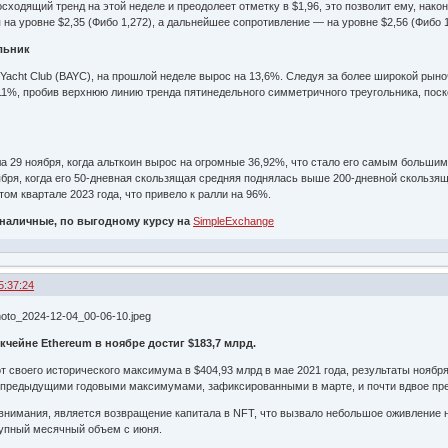
сходящий тренд на этой неделе и преодолеет отметку в $1,96, это позволит ему, нак
на уровне $2,35 (Фибо 1,272), а дальнейшее сопротивление — на уровне $2,56 (Фибо 1
льник
 Yacht Club (BAYC), на прошлой неделе вырос на 13,6%. Следуя за более широкой рыно
 11%, пробив верхнюю линию тренда пятинедельного симметричного треугольника, пос
29 ноября, когда альткоин вырос на огромные 36,92%, что стало его самым большим 
бря, когда его 50-дневная скользящая средняя поднялась выше 200-дневной скользящ
ом квартале 2023 года, что привело к ралли на 96%.
 наличные, по выгодному курсу на
SimpleExchange
5:37:24
чейне Ethereum в ноябре достиг $183,7 млрд.
т своего исторического максимума в $404,93 млрд в мае 2021 года, результаты нояб
 предыдущими годовыми максимумами, зафиксированными в марте, и почти вдвое прев
нимания, является возвращение капитала в NFT, что вызвало небольшое оживление н
упный месячный объем с июня.