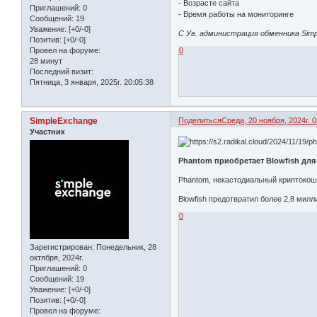
- Возрасте сайта
Приглашений:
0
- Время работы на мониторинге
Сообщений:
19
Уважение:
[+0/-0]
С Ув. администрация обменника Sim
Позитив:
[+0/-0]
Провел на форуме:
0
28 минут
Последний визит:
Пятница, 3 января, 2025г. 20:05:38
SimpleExchange
Поделиться
Среда, 20 ноября, 2024г. 0
Участник
Phantom приобретает Blowfish дл
Phantom, некастодиальный криптокош
Blowfish предотвратил более 2,8 мил
0
Зарегистрирован
: Понедельник, 28
октября, 2024г.
Приглашений:
0
Сообщений:
19
Уважение:
[+0/-0]
Позитив:
[+0/-0]
Провел на форуме: