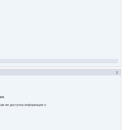
2
ert
.
Там же доступна информация о: