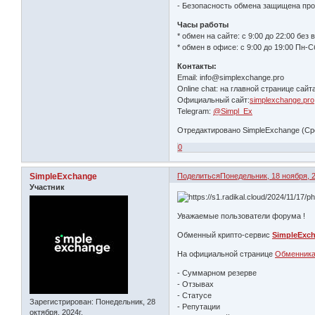
- Безопасность обмена защищена пр
Часы работы
* обмен на сайте: с 9:00 до 22:00 без
* обмен в офисе: с 9:00 до 19:00 Пн-С
Контакты:
Email: info@simplexchange.pro
Online chat: на главной странице сай
Официальный сайт:
simplexchange.pro
Telegram:
@Simpl_Ex
Отредактировано SimpleExchange (Сред
0
SimpleExchange
Поделиться
Понедельник, 18 ноября, 2
Участник
Уважаемые пользователи форума !
Обменный крипто-сервис
SimpleExc
На официальной странице
Обменника
- Суммарном резерве
- Отзывах
- Статусе
Зарегистрирован
: Понедельник, 28
- Репутации
октября, 2024г.