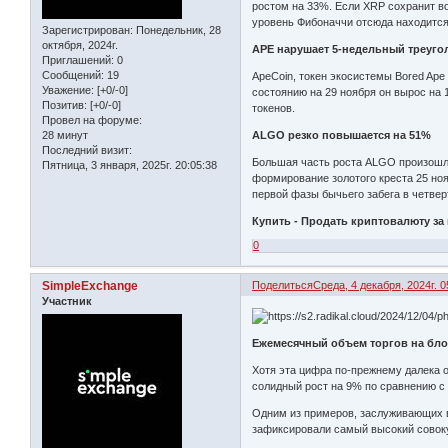
ростом на 33%. Если XRP сохранит во
уровень Фибоначчи отсюда находится 
Зарегистрирован
: Понедельник, 28
октября, 2024г.
APE нарушает 5-недельный треуго
Приглашений:
0
Сообщений:
19
ApeCoin, токен экосистемы Bored Ape
Уважение:
[+0/-0]
состоянию на 29 ноября он вырос на
Позитив:
[+0/-0]
токенов.
Провел на форуме:
ALGO резко повышается на 51%
28 минут
Последний визит:
Большая часть роста ALGO произошла 
Пятница, 3 января, 2025г. 20:05:38
формирование золотого креста 25 ноя
первой фазы бычьего забега в четверт
Купить - Продать криптовалюту за
0
SimpleExchange
Поделиться
Среда, 4 декабря, 2024г. 0
Участник
Ежемесячный объем торгов на блок
Хотя эта цифра по-прежнему далека о
солидный рост на 9% по сравнению с
Одним из примеров, заслуживающих в
зафиксировали самый высокий совок