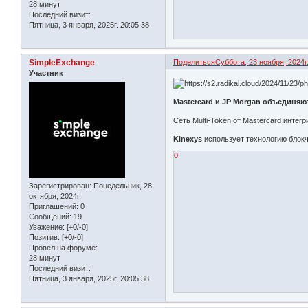
28 минут
Последний визит:
Пятница, 3 января, 2025г. 20:05:38
SimpleExchange
Поделиться
Суббота, 23 ноября, 2024г.
Участник
Mastercard и JP Morgan объединяю
Сеть Multi-Token от Mastercard инт
Kinexys
использует технологию блок
0
Зарегистрирован
: Понедельник, 28
октября, 2024г.
Приглашений:
0
Сообщений:
19
Уважение:
[+0/-0]
Позитив:
[+0/-0]
Провел на форуме:
28 минут
Последний визит:
Пятница, 3 января, 2025г. 20:05:38