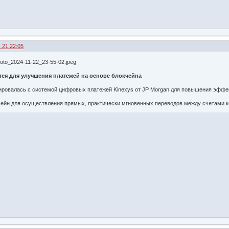
 21:22:05
тся для улучшения платежей на основе блокчейна
егрировалась с системой цифровых платежей Kinexys от JP Morgan для повышения эфф
чейн для осуществления прямых, практически мгновенных переводов между счетами 