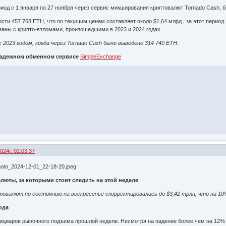
ериод с 1 января по 27 ноября через сервис микширования криптовалют Tornado Cash,
сти 457 768 ETH, что по текущим ценам составляет около $1,64 млрд., за этот период
аны с крипто-взломами, произошедшими в 2023 и 2024 годах.
 2023 годом, когда через Tornado Cash было выведено 314 740 ETH.
 надежном обменном сервисе
SimpleExchange
024г. 02:03:37
люты, за которыми стоит следить на этой неделе
овалют по состоянию на воскресенье скорректировалась до $3,42 трлн, что на 10%
ода
циаров рыночного подъема прошлой недели. Несмотря на падение более чем на 12% 