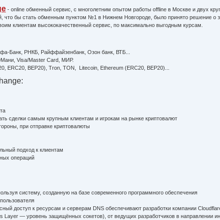
ge
- online обменный сервис, с многолетним опытом работы offline в Москве и двух кр
, что бы стать обменным пунктом №1 в Нижнем Новгороде, было принято решение о за
воим клиентам высококачественный сервис, по максимально выгодным курсам.
ьфа-Банк, РНКБ, Райффайзенбанк, Озон банк, ВТБ...
ани, Visa/Master Сard, МИР.
20, ERC20, BEP20), Tron, TON, Litecoin, Ethereum (ERC20, BEP20)...
hange:
та
шать сделки самым крупным клиентам и игрокам на рынке криптовалют
тороны, при отправке криптовалюты
альный подход к клиентам
нных операций
спользуя систему, созданную на базе современного программного обеспечения
 пользователя
сный доступ к ресурсам и серверам DNS обеспечивают разработки компании Cloudflar
ets Layer — уровень защищённых cокетов), от ведущих разработчиков в направлении и