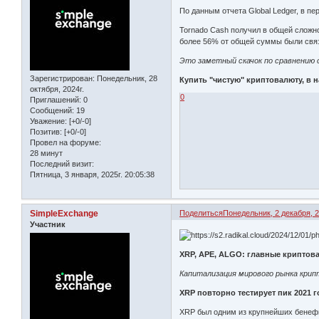
По данным отчета Global Ledger, в п
Tornado Cash получил в общей сложно
более 56% от общей суммы были связ
Это заметный скачок по сравнению с
Зарегистрирован
: Понедельник, 28
Купить "чистую" криптовалюту, в
октября, 2024г.
0
Приглашений:
0
Сообщений:
19
Уважение:
[+0/-0]
Позитив:
[+0/-0]
Провел на форуме:
28 минут
Последний визит:
Пятница, 3 января, 2025г. 20:05:38
SimpleExchange
Поделиться
Понедельник, 2 декабря, 2
Участник
XRP, APE, ALGO: главные криптова
Капитализация мирового рынка крипт
XRP повторно тестирует пик 2021 г
XRP был одним из крупнейших бенефи