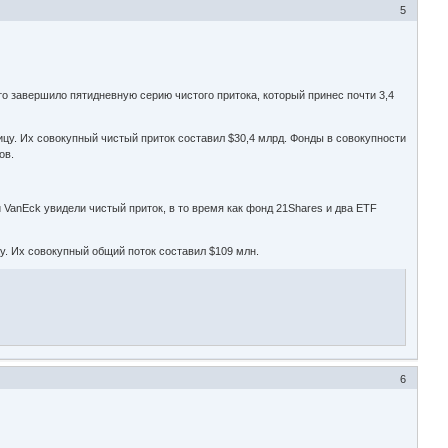
5
о завершило пятидневную серию чистого притока, который принес почти 3,4
ицу. Их совокупный чистый приток составил $30,4 млрд. Фонды в совокупности
ов.
и VanEck увидели чистый приток, в то время как фонд 21Shares и два ETF
у. Их совокупный общий поток составил $109 млн.
6