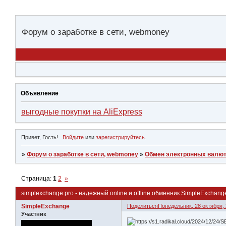
Форум о заработке в сети, webmoney
Объявление
выгодные покупки на AliExpress
Привет, Гость!
Войдите
или
зарегистрируйтесь
.
»
Форум о заработке в сети, webmoney
»
Обмен электронных валют
Страница:
1
2
»
simplexchange.pro - надежный online и offline обменник SimpleExchang
SimpleExchange
Поделиться
Понедельник, 28 октября, 
Участник