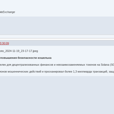
pleExchange
3:30:09
я повышения безопасности кошелька
елек для децентрализованных финансов и невзаимозаменяемых токенов на Solana (SOL
лионов мошеннических действий и просканировал более 1,3 миллиарда транзакций, за