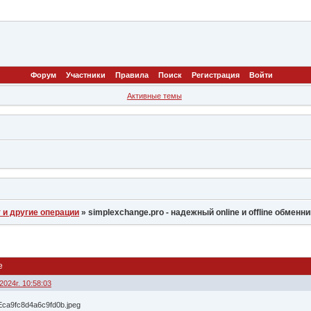
Форум
Участники
Правила
Поиск
Регистрация
Войти
Активные темы
 и другие операции
»
simplexchange.pro - надежный online и offline обменн
e
2024г. 10:58:03