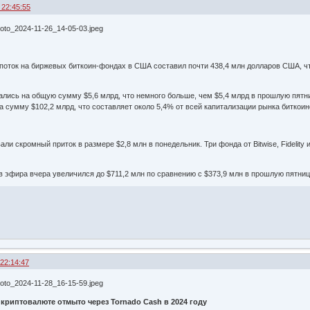
 22:45:55
поток на биржевых биткоин-фондах в США составил почти 438,4 млн долларов США, чт
ались на общую сумму $5,6 млрд, что немного больше, чем $5,4 млрд в прошлую пятн
сумму $102,2 млрд, что составляет около 5,4% от всей капитализации рынка биткоин
и скромный приток в размере $2,8 млн в понедельник. Три фонда от Bitwise, Fidelity 
 эфира вчера увеличился до $711,2 млн по сравнению с $373,9 млн в прошлую пятниц
 22:14:47
риптовалюте отмыто через Tornado Cash в 2024 году