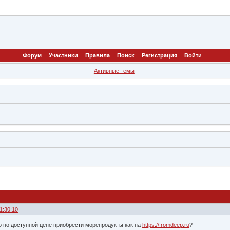
Форум
Участники
Правила
Поиск
Регистрация
Войти
Активные темы
1:30:10
о по доступной цене приобрести морепродукты как на
https://fromdeep.ru
?