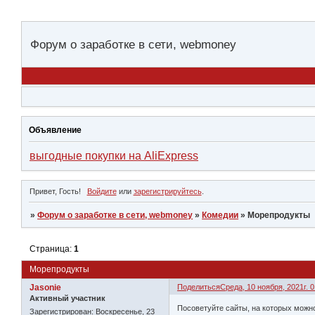
Форум о заработке в сети, webmoney
Объявление
выгодные покупки на AliExpress
Привет, Гость!
Войдите
или
зарегистрируйтесь
.
»
Форум о заработке в сети, webmoney
»
Комедии
»
Морепродукты
Страница:
1
Морепродукты
Jasonie
Поделиться
Среда, 10 ноября, 2021г. 0
Активный участник
Посоветуйте сайты, на которых можн
Зарегистрирован
: Воскресенье, 23