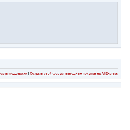
орум поддержки
|
Создать свой форум
|
выгодные покупки на AliExpress