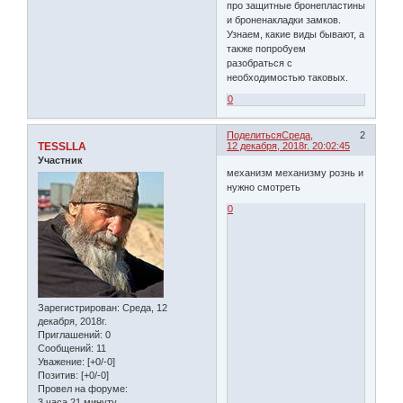
про защитные бронепластины
и броненакладки замков.
Узнаем, какие виды бывают, а
также попробуем
разобраться с
необходимостью таковых.
0
Поделиться
Среда,
2
TESSLLA
12 декабря, 2018г. 20:02:45
Участник
механизм механизму рознь и
нужно смотреть
0
Зарегистрирован
: Среда, 12
декабря, 2018г.
Приглашений:
0
Сообщений:
11
Уважение:
[+0/-0]
Позитив:
[+0/-0]
Провел на форуме:
3 часа 21 минуту