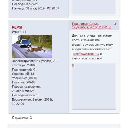
Последний визит:
Пятница, 31 мая, 2019г. 02:20:07
Поделиться
Среда,
3
PEPSI
12 декабря, 2018г. 23:22:53
Участник
Для тех кто ищет запасные
части к замкам или
фурнитуру ремонтную могу
предложить посетить сайт
http://www.tlock.ru/
и
скупиться по полной
Зарегистрирован
: Суббота, 29
сентября, 2018г.
0
Приглашений:
0
Сообщений:
13
Уважение:
[+0/-0]
Позитив:
[+0/-0]
Провел на форуме:
2 часа 6 минут
Последний визит:
Воскресенье, 2 июня, 2019г.
12:22:09
Страница:
1