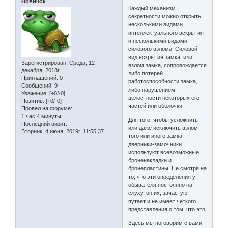
Новичок
Каждый механизм
секретности можно открыть
несколькими видами
интеллектуального вскрытия
и несколькими видами
силового взлома. Силовой
вид вскрытия замка, или
Зарегистрирован
: Среда, 12
взлом замка, сопровождается
декабря, 2018г.
либо потерей
Приглашений:
0
работоспособности замка,
Сообщений:
9
либо нарушением
Уважение:
[+0/-0]
целостности некоторых его
Позитив:
[+0/-0]
частей или оболочки.
Провел на форуме:
1 час 4 минуты
Для того, чтобы усложнить
Последний визит:
или даже исключить взлом
Вторник, 4 июня, 2019г. 11:55:37
того или иного замка,
дверники-замочники
используют всевозможные
броненакладки и
бронепластины. Не смотря на
то, что эти определения у
обывателя постоянно на
слуху, он их, зачастую,
путает и не имеет четкого
представления о том, что это.
Здесь мы поговорим с вами