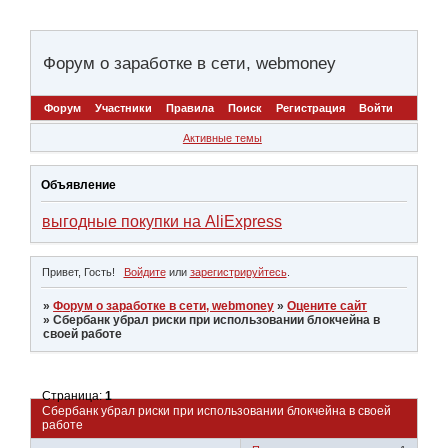
Форум о заработке в сети, webmoney
Форум
Участники
Правила
Поиск
Регистрация
Войти
Активные темы
Объявление
выгодные покупки на AliExpress
Привет, Гость!
Войдите
или
зарегистрируйтесь
.
»
Форум о заработке в сети, webmoney
»
Оцените сайт
»
Сбербанк убрал риски при использовании блокчейна в
своей работе
Страница:
1
Сбербанк убрал риски при использовании блокчейна в своей
работе