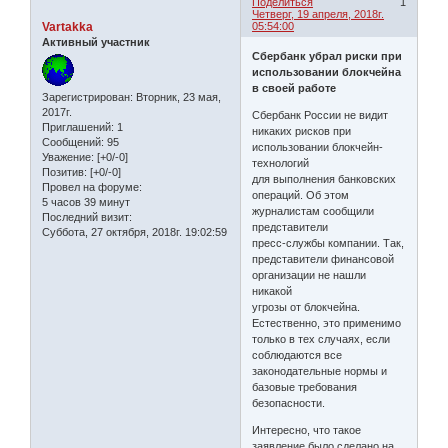
Поделиться
1
Четверг, 19 апреля, 2018г.
Vartakka
05:54:00
Активный участник
Сбербанк убрал риски при
использовании блокчейна
в своей работе
Зарегистрирован
: Вторник, 23 мая,
2017г.
Сбербанк России не видит
Приглашений:
1
никаких рисков при
Сообщений:
95
использовании блокчейн-
Уважение:
[+0/-0]
технологий
Позитив:
[+0/-0]
для выполнения банковских
Провел на форуме:
операций. Об этом
5 часов 39 минут
журналистам сообщили
Последний визит:
представители
Суббота, 27 октября, 2018г. 19:02:59
пресс-службы компании. Так,
представители финансовой
организации не нашли
никакой
угрозы от блокчейна.
Естественно, это применимо
только в тех случаях, если
соблюдаются все
законодательные нормы и
базовые требования
безопасности.
Интересно, что такое
заявление было сделано на