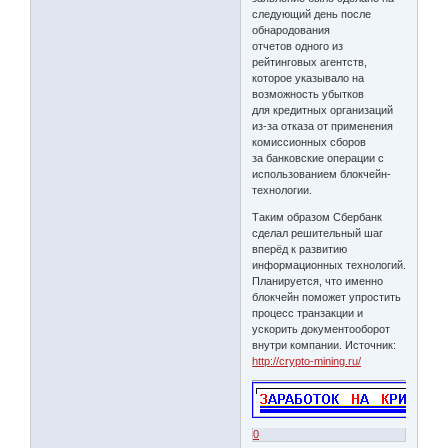
следующий день после
обнародования
отчетов одного из
рейтинговых агентств,
которое указывало на
возможность убытков
для кредитных организаций
из-за отказа от применения
комиссионных сборов
за банковские операции с
использованием блокчейн-
технологии.
Таким образом Сбербанк
сделал решительный шаг
вперёд к развитию
информационных технологий.
Планируется, что именно
блокчейн поможет упростить
процесс транзакции и
ускорить документооборот
внутри компании. Источник:
http://crypto-mining.ru/
0