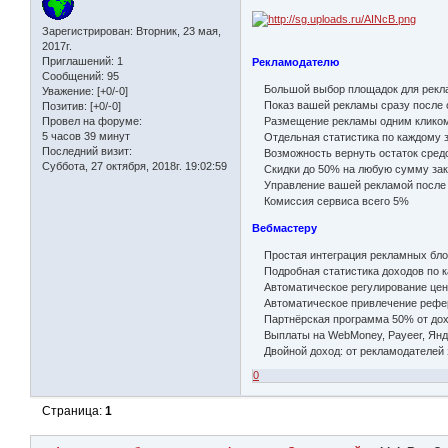
Зарегистрирован
: Вторник, 23 мая,
2017г.
Приглашений:
1
Рекламодателю
Сообщений:
95
Большой выбор площадок для рекла
Уважение:
[+0/-0]
Показ вашей рекламы сразу после 
Позитив:
[+0/-0]
Размещение рекламы одним кликом 
Провел на форуме:
5 часов 39 минут
Отдельная статистика по каждому з
Последний визит:
Возможность вернуть остаток средс
Суббота, 27 октября, 2018г. 19:02:59
Скидки до 50% на любую сумму зак
Управление вашей рекламой после
Комиссия сервиса всего 5%
Вебмастеру
Простая интеграция рекламных блок
Подробная статистика доходов по к
Автоматическое регулирование цен
Автоматическое привлечение рефер
Партнёрская программа 50% от дох
Выплаты на WebMoney, Payeer, Яндек
Двойной доход: от рекламодателей з
0
Страница:
1