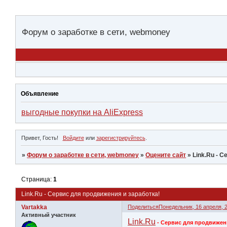
Форум о заработке в сети, webmoney
Объявление
выгодные покупки на AliExpress
Привет, Гость!
Войдите
или
зарегистрируйтесь
.
»
Форум о заработке в сети, webmoney
»
Оцените сайт
»
Link.Ru - 
Страница:
1
Link.Ru - Cервис для продвижения и заработка!
Vartakka
Поделиться
Понедельник, 16 апреля, 2
Активный участник
Link.Ru
- Cервис для продвижен