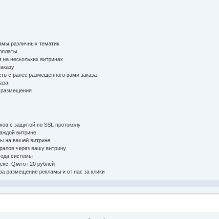
мы различных тематик
оплаты
на нескольких витринах
аказу
тв с ранее размещённого вами заказа
аза
 размещения
ов с защитой по SSL протоколу
аждой витрине
ы на вашей витрине
алов через вашу витрину
ода системы
с, Qiwi от 20 рублей
а размещение рекламы и от нас за клики