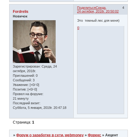
Поделиться
Среда,
4
Fordrelis
24 октября, 2018г. 20:50:02
Новичок
Это темный лес для меня)
0
Зарегистрирован
: Среда, 24
октября, 2018г.
Приглашений:
0
Сообщений:
3
Уважение:
[+0/-0]
Позитив:
[+0/-0]
Провел на форуме:
21 минуту
Последний визит:
Суббота, 5 января, 2019г. 20:47:18
Страница:
1
»
Форум о заработке в сети, webmoney
»
Форекс
»
Акцент