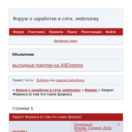
Форум о заработке в сети, webmoney
Форум
Участники
Правила
Поиск
Регистрация
Войти
Активные темы
Объявление
выгодные покупки на AliExpress
Привет, Гость!
Войдите
или
зарегистрируйтесь
.
»
Форум о заработке в сети, webmoney
»
Форекс
»
Акцент
Форекса (о том что такое форекс)
Страница:
1
Акцент Форекса (о том что такое форекс)
Поделиться
1
Вторник, 3 апреля, 2018г.
Vartakka
16:02:14