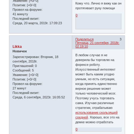
Уважение:
[+0/-0]
Кому что. Лично я вижу как он
Позитив:
[+0/-0]
протягивает руку помощи
Провел на форуме:
41 минуту
0
Последний визит:
Среда, 20 марта, 2019г. 17:09:23
Поделиться
3
Пятница, 21 сентября, 2018г.
Likka
02:19:10
Новичок
В любом случае я не
Зарегистрирован
: Вторник, 18
доверила бы торговлю на
сентября, 2018г.
форексе роботу.
Приглашений:
0
Искусственный интеллект
Сообщений:
5
может быть каким угодно
Уважение:
[+0/-0]
умным, но есть ситуации,
Позитив:
[+0/-0]
Провел на форуме:
когда принять единственно
27 минут
верное решение может
Последний визит:
только человеческий мозг.
Среда, 6 сентября, 2023г. 16:05:52
Поэтому учусь торговать
сама. Изучаю различные
стратегии, отрабатываю
использование скользящей
средней
. Хорошо, все это на
демке можно отработать
0