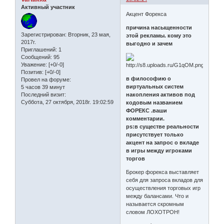
Активный участник
Акцент Форекса
причина насыщенности
Зарегистрирован
: Вторник, 23 мая,
этой рекламы. кому это
2017г.
выгодно и зачем
Приглашений:
1
Сообщений:
95
Уважение:
[+0/-0]
Позитив:
[+0/-0]
в философию о
Провел на форуме:
виртуальных систем
5 часов 39 минут
накопления активов под
Последний визит:
Суббота, 27 октября, 2018г. 19:02:59
кодовым названием
ФОРЕКС .ваши
комментарии.
ps:в существе реальности
присутствует только
акцент на запрос о вкладе
в игры между игроками
торгов
Брокер форекса выставляет
себя для запроса вкладов для
осуществления торговых игр
между балансами. Что и
называется скромным
словом ЛОХОТРОН!