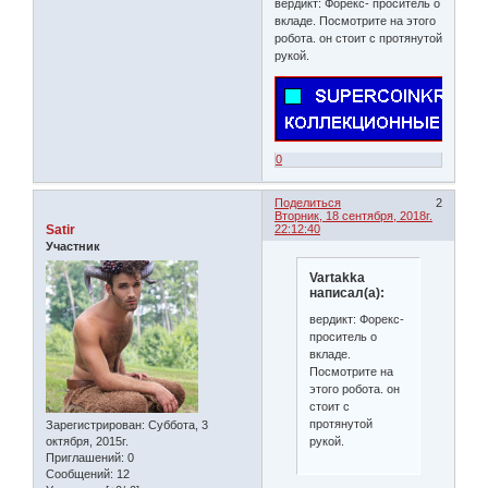
вердикт: Форекс- проситель о
вкладе. Посмотрите на этого
робота. он стоит с протянутой
рукой.
0
Поделиться
2
Вторник, 18 сентября, 2018г.
Satir
22:12:40
Участник
Vartakka
написал(а):
вердикт: Форекс-
проситель о
вкладе.
Посмотрите на
этого робота. он
стоит с
протянутой
Зарегистрирован
: Суббота, 3
рукой.
октября, 2015г.
Приглашений:
0
Сообщений:
12