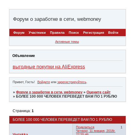
Форум о заработке в сети, webmoney
Форум
Участники
Правила
Поиск
Регистрация
Войти
Активные темы
Объявление
выгодные покупки на AliExpress
Привет, Гость!
Войдите
или
зарегистрируйтесь
.
»
Форум о заработке в сети, webmoney
»
Оцените сайт
»
БОЛЕЕ 100 000 ЧЕЛОВЕК ПЕРЕВЕДЕТ ВАМ ПО 1 РУБЛЮ
Страница:
1
БОЛЕЕ 100 000 ЧЕЛОВЕК ПЕРЕВЕДЕТ ВАМ ПО 1 РУБЛЮ
Поделиться
1
Четверг, 11 января, 2018г.
Vartakka
22:55:46