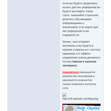
если вы будете продолжать
искать для них рефералов вы
будете выглядеть очень
глупо. поменяйте стратегию.
делитесь обучающими
информациями о
мошенниках а не ищите для
них рефералов! и вы
подорвёте их
бизнес. они потеряют
миллионы а вы будете в
корзине социума не с пустым
карманом.это эффект
управления шлюза денежного
потока.(
чёрная и красная
эзотерика
)
поделиться
уменьшится
количество лохотронов и
увеличится количество
только полезного контента
сети