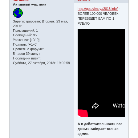
Активный участник
http://gotovimsya2018.info/
-
БОЛЕЕ 100 000 ЧЕЛОВЕК
ПЕРЕВЕДЕТ ВАМ ПО 1
Зарегистрирован
: Вторник, 23 мая,
РУБЛЮ
2017г.
Приглашений:
1
Сообщений:
95
Уважение:
[+0/-0]
Позитив:
[+0/-0]
Провел на форуме:
5 часов 39 минут
Последний визит:
Суббота, 27 октября, 2018г. 19:02:59
А в действительности все
деньги забирает только
админ.