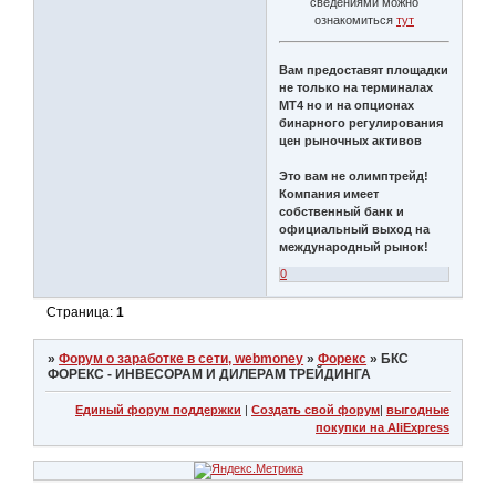
сведениями можно
ознакомиться
тут
Вам предоставят площадки
не только на терминалах
МТ4 но и на опционах
бинарного регулирования
цен рыночных активов
Это вам не олимптрейд!
Компания имеет
собственный банк и
официальный выход на
международный рынок!
0
Страница:
1
»
Форум о заработке в сети, webmoney
»
Форекс
»
БКС
ФОРЕКС - ИНВЕСОРАМ И ДИЛЕРАМ ТРЕЙДИНГА
Единый форум поддержки
|
Создать свой форум
|
выгодные
покупки на AliExpress