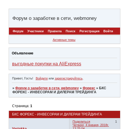
Форум о заработке в сети, webmoney
Форум
Участники
Правила
Поиск
Регистрация
Войти
Активные темы
Объявление
выгодные покупки на AliExpress
Привет, Гость!
Войдите
или
зарегистрируйтесь
.
»
Форум о заработке в сети, webmoney
»
Форекс
»
БКС
ФОРЕКС - ИНВЕСОРАМ И ДИЛЕРАМ ТРЕЙДИНГА
Страница:
1
БКС ФОРЕКС - ИНВЕСОРАМ И ДИЛЕРАМ ТРЕЙДИНГА
Поделиться
1
Четверг, 4 января, 2018г.
Vartakka
13:25:04