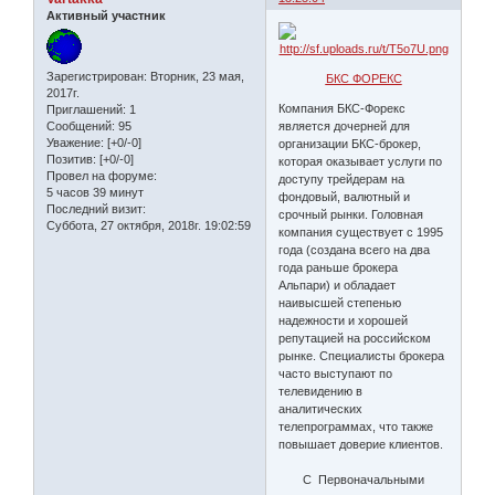
Активный участник
Зарегистрирован
: Вторник, 23 мая,
БКС ФОРЕКС
2017г.
Компания БКС-Форекс
Приглашений:
1
является дочерней для
Сообщений:
95
Уважение:
[+0/-0]
организации БКС-брокер,
Позитив:
[+0/-0]
которая оказывает услуги по
Провел на форуме:
доступу трейдерам на
5 часов 39 минут
фондовый, валютный и
Последний визит:
срочный рынки. Головная
Суббота, 27 октября, 2018г. 19:02:59
компания существует с 1995
года (создана всего на два
года раньше брокера
Альпари) и обладает
наивысшей степенью
надежности и хорошей
репутацией на российском
рынке. Специалисты брокера
часто выступают по
телевидению в
аналитических
телепрограммах, что также
повышает доверие клиентов.
С Первоначальными