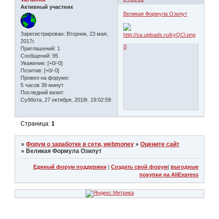
Активный участник
Великая Формула Озилут
Зарегистрирован
: Вторник, 23 мая,
2017г.
0
Приглашений:
1
Сообщений:
95
Уважение:
[+0/-0]
Позитив:
[+0/-0]
Провел на форуме:
5 часов 39 минут
Последний визит:
Суббота, 27 октября, 2018г. 19:02:59
Страница:
1
»
Форум о заработке в сети, webmoney
»
Оцените сайт
»
Великая Формула Озилут
Единый форум поддержки
|
Создать свой форум
|
выгодные
покупки на AliExpress