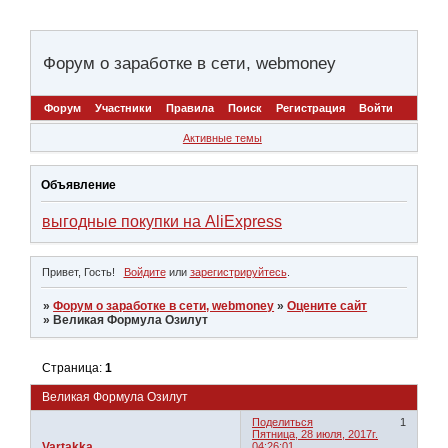
Форум о заработке в сети, webmoney
Форум
Участники
Правила
Поиск
Регистрация
Войти
Активные темы
Объявление
выгодные покупки на AliExpress
Привет, Гость!
Войдите
или
зарегистрируйтесь
.
»
Форум о заработке в сети, webmoney
»
Оцените сайт
»
Великая Формула Озилут
Страница:
1
Великая Формула Озилут
Поделиться
1
Пятница, 28 июля, 2017г.
Vartakka
04:26:01