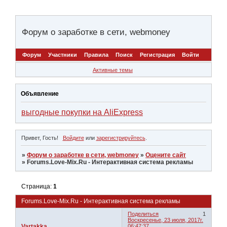
Форум о заработке в сети, webmoney
Форум
Участники
Правила
Поиск
Регистрация
Войти
Активные темы
Объявление
выгодные покупки на AliExpress
Привет, Гость!
Войдите
или
зарегистрируйтесь
.
»
Форум о заработке в сети, webmoney
»
Оцените сайт
»
Forums.Love-Mix.Ru - Интерактивная система рекламы
Страница:
1
Forums.Love-Mix.Ru - Интерактивная система рекламы
Поделиться
1
Воскресенье, 23 июля, 2017г.
Vartakka
06:47:37