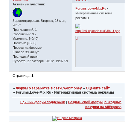
Активный участник
Forums.Love-Mix.Ru
-
Интерактивная система
рекламы
Зарегистрирован
: Вторник, 23 мая,
2017г.
Приглашений:
1
Сообщений:
95
0
Уважение:
[+0/-0]
Позитив:
[+0/-0]
Провел на форуме:
5 часов 39 минут
Последний визит:
Суббота, 27 октября, 2018г. 19:02:59
Страница:
1
»
Форум о заработке в сети, webmoney
»
Оцените сайт
»
Forums.Love-Mix.Ru - Интерактивная система рекламы
Единый форум поддержки
|
Создать свой форум
|
выгодные
покупки на AliExpress