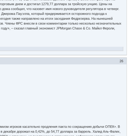
орговым днем и достигал 1279,77 доллара за тройскую унцию. Цены на
о дома сообщил, что назовет имя нового руководителя регулятора в четверг.
 Джерома Пауэлла, который придерживается осторожного подхода к
сегодня также направлено на итоги заседания Федрезерва. На нынешней
ов. Члены ФРС внесли в свои комментарии только несколько незначительных
году», – сказал главный экономист JPMorgan Chase & Co. Майкл Фероли,
26
имизм игроков касательно продления пакта по сокращению добычи ОПЕК+. В
 в декабре дорожал на 0,42%, до 54,77 доллара за баррель. Халид Аль-Фалих,