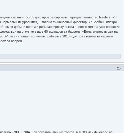
среднем составит 50-55 долларов за баррель, передает агентство Reuters. «Я
 к нормальным уровням», – заявил финансовый директор BP Брайан Гилвэри.
объемов добычи нефти и ребалансировку рынка черного золота, уже принесло
родержаться на отметке выше 60 долларов за баррель. «Волатильность цен на
ам, BP рассчитывает получить прибыль в 2018 году при стоимости черного
арах за баррель.
25
системы (ФРС) США. Как показали данные торгов, в 10:03 мск фьючерс на