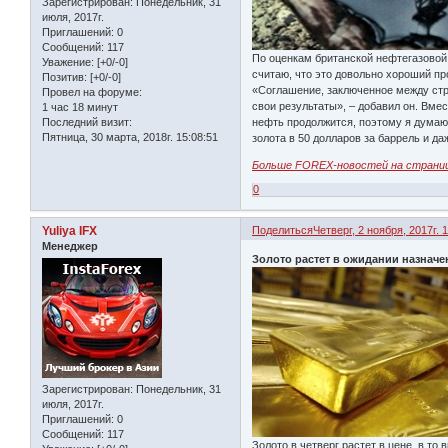
Зарегистрирован
: Понедельник, 31
июля, 2017г.
Приглашений:
0
Сообщений:
117
По оценкам британской нефтегазовой к
Уважение:
[+0/-0]
считаю, что это довольно хороший п
Позитив:
[+0/-0]
«Соглашение, заключенное между стр
Провел на форуме:
свои результаты», – добавил он. Вме
1 час 18 минут
Последний визит:
нефть продолжится, поэтому я думаю,
Пятница, 30 марта, 2018г. 15:08:51
золота в 50 долларов за баррель и да
Больше FOREX-новостей на страни
0
Yuliya IFX
Поделиться
Четверг, 2 ноября, 2017г. 
Менеджер
Золото растет в ожидании назнач
Зарегистрирован
: Понедельник, 31
июля, 2017г.
Приглашений:
0
Сообщений:
117
Золото в четверг растет в цене, в т