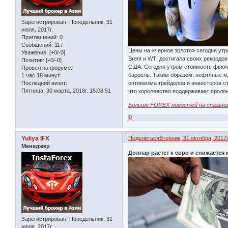
Зарегистрирован
: Понедельник, 31
июля, 2017г.
Приглашений:
0
Сообщений:
117
Цены на «черное золото» сегодня ут
Уважение:
[+0/-0]
Brent и WTI достигала своих рекорд
Позитив:
[+0/-0]
США. Сегодня утром стоимость фьюче
Провел на форуме:
баррель. Таким образом, нефтяные к
1 час 18 минут
Последний визит:
оптимизма трейдеров и инвесторов о
Пятница, 30 марта, 2018г. 15:08:51
что королевство поддерживает проло
Больше FOREX-новостей на страни
0
Yuliya IFX
Поделиться
Вторник, 31 октября, 2017г
Менеджер
Доллар растет к евро и снижается 
Зарегистрирован
: Понедельник, 31
июля, 2017г.