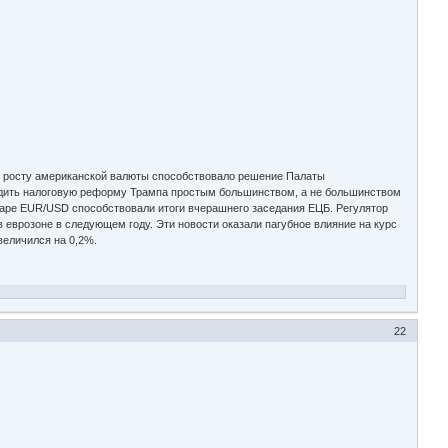
у росту американской валюты способствовало решение Палаты
ердить налоговую реформу Трампа простым большинством, а не большинством
паре EUR/USD способствовали итоги вчерашнего заседания ЕЦБ. Регулятор
в еврозоне в следующем году. Эти новости оказали пагубное влияние на курс
величился на 0,2%.
22