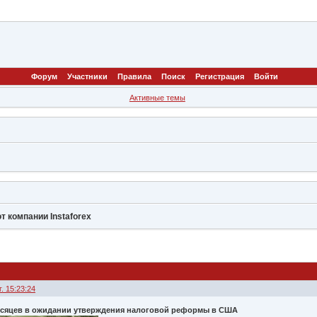
Форум
Участники
Правила
Поиск
Регистрация
Войти
Активные темы
т компании Instaforex
. 15:23:24
есяцев в ожидании утверждения налоговой реформы в США