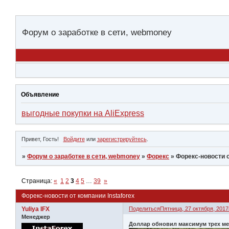
Форум о заработке в сети, webmoney
Объявление
выгодные покупки на AliExpress
Привет, Гость!
Войдите
или
зарегистрируйтесь
.
»
Форум о заработке в сети, webmoney
»
Форекс
»
Форекс-новости о
Страница:
«
1
2
3
4
5
…
39
»
Форекс-новости от компании Instaforex
Yuliya IFX
Поделиться
Пятница, 27 октября, 2017г
Менеджер
Доллар обновил максимум трех м