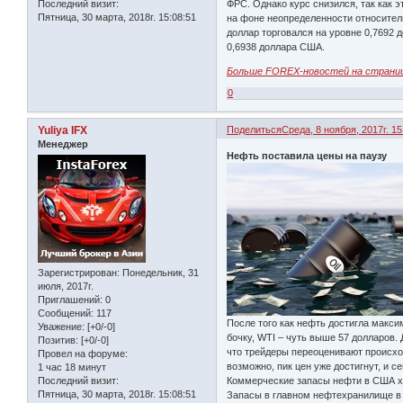
Последний визит:
ФРС. Однако курс снизился, так как 
Пятница, 30 марта, 2018г. 15:08:51
на фоне неопределенности относитель
доллар торговался на уровне 0,7692 
0,6938 доллара США.
Больше FOREX-новостей на страни
0
Yuliya IFX
Поделиться
Среда, 8 ноября, 2017г. 15
Менеджер
Нефть поставила цены на паузу
Зарегистрирован
: Понедельник, 31
июля, 2017г.
Приглашений:
0
Сообщений:
117
После того как нефть достигла максим
Уважение:
[+0/-0]
бочку, WTI – чуть выше 57 долларов.
Позитив:
[+0/-0]
что трейдеры переоценивают происход
Провел на форуме:
возможно, пик цен уже достигнут, и 
1 час 18 минут
Последний визит:
Коммерческие запасы нефти в США хот
Пятница, 30 марта, 2018г. 15:08:51
Запасы в главном нефтехранилище в К