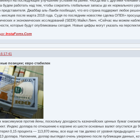
мекнул на последующее улучшение условий на рынке. «Когда мы с другими членами 
ва будем работать над тем, чтобы сократить глобальные запасы до их нормального уро
о представителя. Джаббар аль-Лаиби пообещал, что его страна поддержит любое реше
ь месяцев после марта 2018 года. Судя по последним новостям сделка ОПЕК+ просуще
тических и экономических исследований (SEER) Майкл Линч. «Сейчас мы можем наблюд
ности, которые будут опубликованы сегодня. Новые цифры могут указать на перспект
цах
Insta
Forex.Com
16:17:41
нные позиции; евро стабилен
 максимумов против йены, поскольку доходность казначейских ценных бумаг снизила
ект. Индекс доллара по отношению к корзине из шести основных валют опустился до 9
отерял 0,15 процента — 113,870 иены, все еще не так далеко от уровня предыдущего 
613 доллара. Напомним, доллар выглядел очень уверенно после публикации данных, к