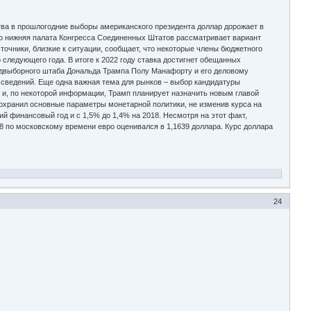
ва в прошлогодние выборы американского президента доллар дорожает в
то нижняя палата Конгресса Соединенных Штатов рассматривает вариант
точники, близкие к ситуации, сообщает, что некоторые члены бюджетного
 следующего года. В итоге к 2022 году ставка достигнет обещанных
двыборного штаба Дональда Трампа Полу Манафорту и его деловому
 сведений. Еще одна важная тема для рынков – выбор кандидатуры
 и, по некоторой информации, Трамп планирует назначить новым главой
сохранил основные параметры монетарной политики, не изменив курса на
й финансовый год и с 1,5% до 1,4% на 2018. Несмотря на этот факт,
08 по московскому времени евро оценивался в 1,1639 доллара. Курс доллара
24