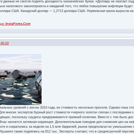
эти данные не смогли поднять доходность казначейских бумаг. «Доллару не хватает по
но налогового законопроекта и ожиданий того, что любое повышение инфляции будет 
доллара США. Канадский доллар — 1,2713 доллара США. Норвежская крона выросла на 0
цах
Insta
Forex.Com
:46:20
альных уровней с весны 2015 года, ее стоимость несколько просела. Однако пока это 
 Для многих экспертов бурный рост стоимости «черного золота» связан с последними 
ящее, поскольку саудиты придерживаются прежней политики. Вместе с тем было доста
сейчас начнется затяжная коррекция. Дополнительным поводом для снижения цен на неф
я и сократились за неделю на 1,5 млн баррелей, рынок предполагал их уменьшение н
ушинге также поднялись на 812 тыс. Эксперты считают, что в среднесрочной перспек