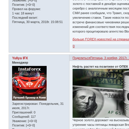
Уважение:
[+0/-0]
золото с поставкой в декабре оценив
Позитив:
[+0/-0]
серебро с аналогичным месяцем поста
Провел на форуме:
СМИ ранее сообщали, что Трамп, ско
1 час 18 минут
Последний визит:
увеличению ставок. Такие новости по
Пятница, 30 марта, 2018г. 15:08:51
встрече финансовые чиновники решил
изменений для соответствия последн
которого процитировало агентство Bl
Больше FOREX-новостей на страни
0
Yuliya IFX
Поделиться
Пятница, 3 ноября, 2017г. 
Менеджер
Нефть растет на позитиве от ОПЕК
Зарегистрирован
: Понедельник, 31
июля, 2017г.
Приглашений:
0
Сообщений:
117
Черное золото дорожает на высказыв
Уважение:
[+0/-0]
утренние часы пятницы январская Bren
Позитив:
[+0/-0]