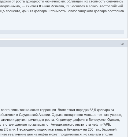
ддержки от роста доходности казначейских облигаций, их стоимость снижались
медленным», — считает Юничи Исикава, IG Securities в Токио. Австралийский
,5 процента, до 8,13 доллара. Стоимость новозеландского доллара составила
28
всего лишь техническая коррекция. Brent стоит порядка 63,5 доллара за
событиями в Саудовской Аравии. Однако сегодня все меньше тех, кто уверен,
точно и других причин для роста. К примеру, дефолт в Венесуэле. Однако,
ть стали данные по запасам от Американского института нефти (API).
а 2,5 млн. Неожиданно поднялись запасы бензина – на 250 тыс. баррелей.
тиве увеличение цен на нефть может продолжиться, но сначала вполне