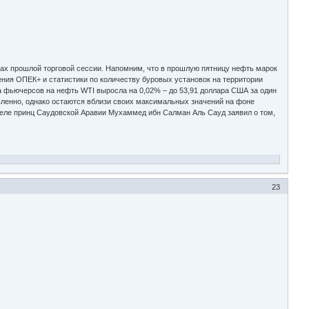
ках прошлой торговой сессии. Напомним, что в прошлую пятницу нефть марок
ения ОПЕК+ и статистики по количеству буровых установок на территории
а фьючерсов на нефть WTI выросла на 0,02% – до 53,91 доллара США за один
вленно, однако остаются вблизи своих максимальных значений на фоне
деле принц Саудовской Аравии Мухаммед ибн Салман Аль Сауд заявил о том,
23