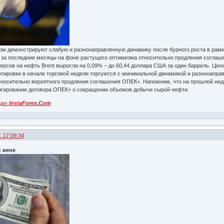
ром демонстрируют слабую и разнонаправленную динамику после бурного роста в рам
ов за последние месяцы на фоне растущего оптимизма относительно продления соглаш
рсов на нефть Brent выросла на 0,09% – до 60,44 доллара США за один баррель. Цен
отировки в начале торговой недели торгуются с минимальной динамикой и разнонапра
тносительно вероятного продления соглашения ОПЕК+. Напомним, что на прошлой не
нгирование договора ОПЕК+ о сокращении объемов добычи сырой нефти.
цах
Insta
Forex.Com
. 17:09:34
к иене