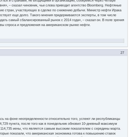
ОПЕК и странами, не входящими в организацию, соберемся через четыре
вня», – сказал чиновник, чьи слова приводит агентство Bloomberg. Нефтяные
ние стран, участвующих в сделке по снижению добычи. Министр нефти Ирака
ствует еще долго. Такого мнения придерживаются эксперты, в том числе
ать самый сбалансированный рынок с 2014 года», – сказал он. В поле зрения
ивы спроса и предложения на американском рынке нефти.
27
сь на фоне неопределенности относительно того, успеют ли республиканцы
4,729 пункта, после того как в понедельник обновил 10-дневный максимум
— 114,735 иены, что является самым высоким показателем с середины марта.
оторые показали, что американская экономика готова к повышению ставок