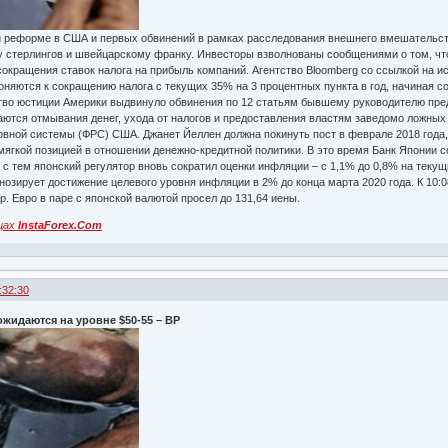
й реформе в США и первых обвинений в рамках расследования внешнего вмешательст
нту стерлингов и швейцарскому франку. Инвесторы взволнованы сообщениями о том, ч
сокращения ставок налога на прибыль компаний. Агентство Bloomberg со ссылкой на ис
няются к сокращению налога с текущих 35% на 3 процентных пункта в год, начиная со
во юстиции Америки выдвинуло обвинения по 12 статьям бывшему руководителю пре
аются отмывания денег, ухода от налогов и предоставления властям заведомо ложных
вной системы (ФРС) США. Джанет Йеллен должна покинуть пост в феврале 2018 года,
мягкой позицией в отношении денежно-кредитной политики. В это время Банк Японии 
с тем японский регулятор вновь сократил оценки инфляции – с 1,1% до 0,8% на текущи
нозирует достижение целевого уровня инфляции в 2% до конца марта 2020 года. К 10:
ар. Евро в паре с японской валютой просел до 131,64 иены.
цах
Insta
Forex.Com
:32:30
жидаются на уровне $50-55 – BP