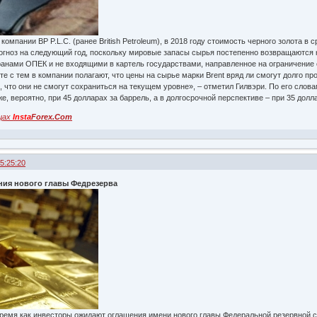
омпании BP P.L.C. (ранее British Petroleum), в 2018 году стоимость черного золота в 
рогноз на следующий год, поскольку мировые запасы сырья постепенно возвращаются
анами ОПЕК и не входящими в картель государствами, направленное на ограничение 
сте с тем в компании полагают, что цены на сырье марки Brent вряд ли смогут долго п
 что они не смогут сохраниться на текущем уровне», – отметил Гилвэри. По его слов
же, вероятно, при 45 долларах за баррель, а в долгосрочной перспективе – при 35 долл
цах
Insta
Forex.Com
15:25:20
ения нового главы Федрезерва
о время как инвесторы ожидают оглашения имени нового главы Федеральной резервной 