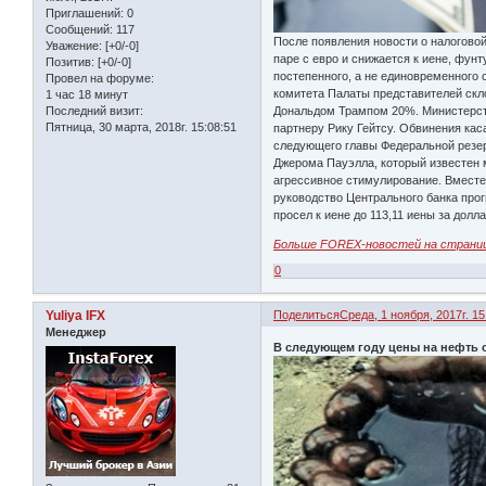
Приглашений:
0
Сообщений:
117
После появления новости о налогово
Уважение:
[+0/-0]
паре с евро и снижается к иене, фу
Позитив:
[+0/-0]
постепенного, а не единовременного 
Провел на форуме:
комитета Палаты представителей скло
1 час 18 минут
Последний визит:
Дональдом Трампом 20%. Министерст
Пятница, 30 марта, 2018г. 15:08:51
партнеру Рику Гейтсу. Обвинения кас
следующего главы Федеральной резер
Джерома Пауэлла, который известен 
агрессивное стимулирование. Вместе 
руководство Центрального банка прог
просел к иене до 113,11 иены за долл
Больше FOREX-новостей на страни
0
Yuliya IFX
Поделиться
Среда, 1 ноября, 2017г. 15
Менеджер
В следующем году цены на нефть о