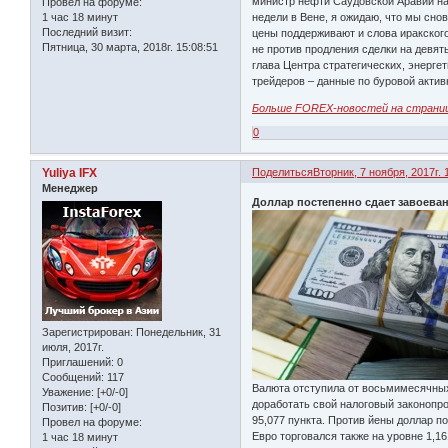
министр нефти Саудовской Аравии на
Провел на форуме:
недели в Вене, я ожидаю, что мы сно
1 час 18 минут
Последний визит:
цены поддерживают и слова иракског
Пятница, 30 марта, 2018г. 15:08:51
не против продления сделки на девят
глава Центра стратегических, энерге
трейдеров – данные по буровой актив
Больше FOREX-новостей на страни
0
Yuliya IFX
Поделиться
Вторник, 7 ноября, 2017г. 
Менеджер
Доллар постепенно сдает завоева
Зарегистрирован
: Понедельник, 31
июля, 2017г.
Приглашений:
0
Сообщений:
117
Валюта отступила от восьмимесячных
Уважение:
[+0/-0]
доработать свой налоговый законопро
Позитив:
[+0/-0]
95,077 пункта. Против йены доллар п
Провел на форуме:
Евро торговался также на уровне 1,1
1 час 18 минут