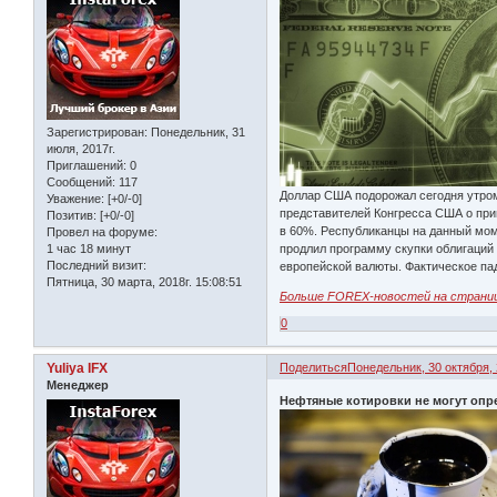
Зарегистрирован
: Понедельник, 31
июля, 2017г.
Приглашений:
0
Сообщений:
117
Доллар США подорожал сегодня утром
Уважение:
[+0/-0]
представителей Конгресса США о при
Позитив:
[+0/-0]
в 60%. Республиканцы на данный мом
Провел на форуме:
продлил программу скупки облигаций 
1 час 18 минут
Последний визит:
европейской валюты. Фактическое па
Пятница, 30 марта, 2018г. 15:08:51
Больше FOREX-новостей на страни
0
Yuliya IFX
Поделиться
Понедельник, 30 октября, 
Менеджер
Нефтяные котировки не могут опр