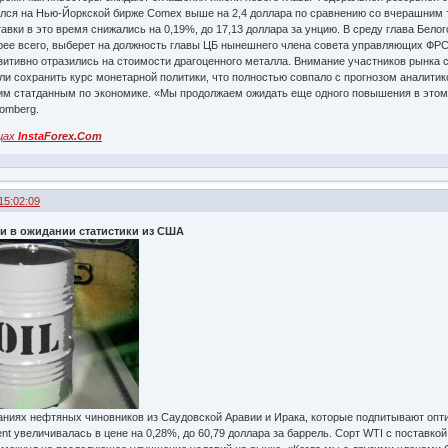
ался на Нью-Йоркской бирже Comex выше на 2,4 доллара по сравнению со вчерашним т
вки в это время снижались на 0,19%, до 17,13 доллара за унцию. В среду глава Белог
рее всего, выберет на должность главы ЦБ нынешнего члена совета управляющих ФРС
зитивно отразились на стоимости драгоценного металла. Внимание участников рынка 
и сохранить курс монетарной политики, что полностью совпало с прогнозом аналитик
им статданным по экономике. «Мы продолжаем ожидать еще одного повышения в этом 
oomberg.
цах
Insta
Forex.Com
15:02:09
 и в ожидании статистики из США
аниях нефтяных чиновников из Саудовской Аравии и Ирака, которые подпитывают опт
t увеличивалась в цене на 0,28%, до 60,79 доллара за баррель. Сорт WTI с поставкой