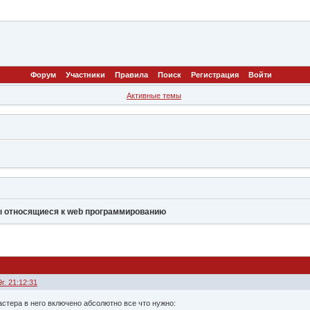
Форум
Участники
Правила
Поиск
Регистрация
Войти
Активные темы
 относящиеся к web программированию
г. 21:12:31
астера в него включено абсолютно все что нужно: