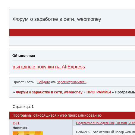
Форум о заработке в сети, webmoney
Объявление
выгодные покупки на AliExpress
Привет, Гость!
Войдите
или
зарегистрируйтесь
.
»
Форум о заработке в сети, webmoney
»
ПРОГРАММЫ
»
Программы
Страница:
1
Программы относящиеся к web программированию
CJ1
Поделиться
Понедельник, 18 мая, 2009
Новичок
Denwer 5 - это отличный набор web м