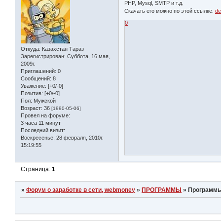
PHP, Mysql, SMTP и т.д.
Скачать его можно по этой ссылке:
de
0
Откуда:
Казахстан Тараз
Зарегистрирован
: Суббота, 16 мая,
2009г.
Приглашений:
0
Сообщений:
8
Уважение:
[+0/-0]
Позитив:
[+0/-0]
Пол:
Мужской
Возраст:
36
[1990-05-06]
Провел на форуме:
3 часа 11 минут
Последний визит:
Воскресенье, 28 февраля, 2010г.
15:19:55
Страница:
1
»
Форум о заработке в сети, webmoney
»
ПРОГРАММЫ
»
Программы