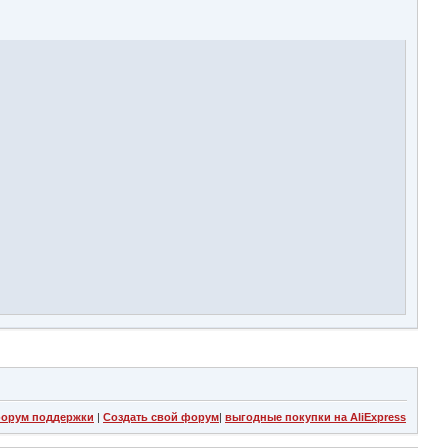
орум поддержки
|
Создать свой форум
|
выгодные покупки на AliExpress