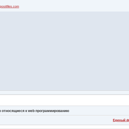
positfiles.com
 относящиеся к web программированию
Единый ф