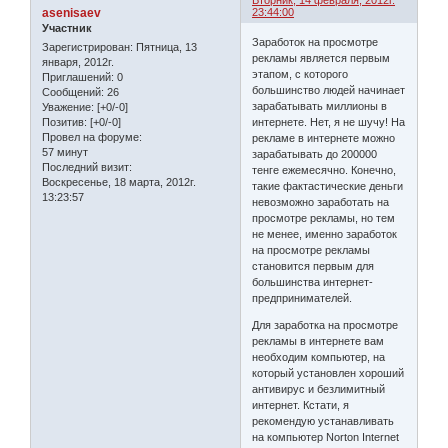
Вторник, 14 февраля, 2012г.
asenisaev
23:44:00
Участник
Заработок на просмотре
Зарегистрирован
: Пятница, 13
рекламы является первым
января, 2012г.
этапом, с которого
Приглашений:
0
большинство людей начинает
Сообщений:
26
зарабатывать миллионы в
Уважение:
[+0/-0]
интернете. Нет, я не шучу! На
Позитив:
[+0/-0]
Провел на форуме:
рекламе в интернете можно
57 минут
зарабатывать до 200000
Последний визит:
тенге ежемесячно. Конечно,
Воскресенье, 18 марта, 2012г.
такие фактастические деньги
13:23:57
невозможно заработать на
просмотре рекламы, но тем
не менее, именно заработок
на просмотре рекламы
становится первым для
большинства интернет-
предпринимателей.
Для заработка на просмотре
рекламы в интернете вам
необходим компьютер, на
который установлен хороший
антивирус и безлимитный
интернет. Кстати, я
рекомендую устанавливать
на компьютер Norton Internet