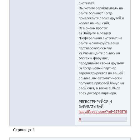
система?
Вы хотите зарабатывать на
сайте больше? Тогда
привлекайте своих друзей и
коллег на наш сайт.
Все очень просто:
1) Зайдите в раздел
"Реферальная система" на
сайте и скопируйте вашу
партнерскую ссылку
2) Размещайте ссылку на
блогах и форумах,
передавайте своим друзьям
3) Когда новый партнер
зарегистрируется по вашей
ссылке, вы автоматически
получите призовой бонус на
свой счет, а также 15% от
всех доходов партнера
РЕГЕСТРИРУЙСЯ И
ЗАРАБАТЫВАЙ
http://fiftryss.com/?ref=3789576
0
Страница:
1