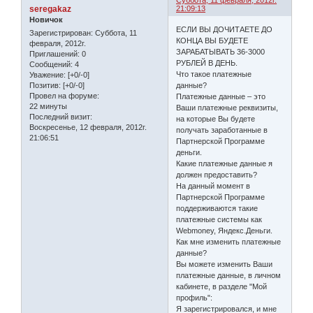
Суббота, 11 февраля, 2012г.
seregakaz
21:09:13
Новичок
ЕСЛИ ВЫ ДОЧИТАЕТЕ ДО
Зарегистрирован
: Суббота, 11
КОНЦА ВЫ БУДЕТЕ
февраля, 2012г.
ЗАРАБАТЫВАТЬ 36-3000
Приглашений:
0
РУБЛЕЙ В ДЕНЬ.
Сообщений:
4
Что такое платежные
Уважение:
[+0/-0]
данные?
Позитив:
[+0/-0]
Провел на форуме:
Платежные данные – это
22 минуты
Ваши платежные реквизиты,
Последний визит:
на которые Вы будете
Воскресенье, 12 февраля, 2012г.
получать заработанные в
21:06:51
Партнерской Программе
деньги.
Какие платежные данные я
должен предоставить?
На данный момент в
Партнерской Программе
поддерживаются такие
платежные системы как
Webmoney, Яндекс.Деньги.
Как мне изменить платежные
данные?
Вы можете изменить Ваши
платежные данные, в личном
кабинете, в разделе "Мой
профиль":
Я зарегистрировался, и мне