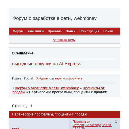
Форум о заработке в сети, webmoney
Форум
Участники
Правила
Поиск
Регистрация
Войти
Активные темы
Объявление
выгодные покупки на AliExpress
Привет, Гость!
Войдите
или
зарегистрируйтесь
.
»
Форум о заработке в сети, webmoney
»
Проценты от
продаж
»
Партнерские программы, проценты с продаж
Страница:
1
Партнерские программы, проценты с продаж
Поделиться
1
Четверг, 22 октября, 2009г.
ugora
02:23:26