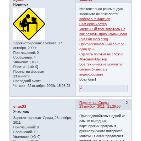
Новичок
Настоятельно рекомендую
загляните не пожалеете:
Киберсант-партнер
Сам себе хостер
Уверенный пользователь ПК
Как создать прибыльный блог
Russian marketing
Зарегистрирован
: Суббота, 17
Профессиональный сайт за
октября, 2009г.
один день
Приглашений:
0
Сделать логотип не сложно
Сообщений:
4
Фотошоп-Мастер
Уважение:
[+0/-0]
Все технические моменты
Позитив:
[+0/-0]
онлайн бизнеса в
Провел на форуме:
видеоформате
23 минуты
Всех благ!
Последний визит:
Четверг, 22 октября, 2009г. 15:26:28
0
Поделиться
Среда,
2
vitus23
23 ноября, 2011г. 21:28:58
Участник
Присоединяйтесь к одной из
Зарегистрирован
: Среда, 23 ноября,
самых выгодных
2011г.
партнёрских программ
Приглашений:
0
русскоязычного интернета!
Сообщений:
19
Магазин 1 dollar предлагает
Уважение:
[+0/-0]
программу “БЕССРОЧНАЯ