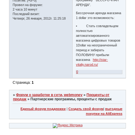
Позитив:
[+0/-0]
Провел на форуме:
АРЕНДА”.
2 часа 10 минут
Бессрочная аренда магазина
Последний визит:
1 dollar это возможность:
Четверг, 26 января, 2012г. 11:25:18
• Стать совладельцем
полностью
автоматизированного
магазина цифровых товаров
1Dollar на неограниченный
период и забирать
ПОЛОВИНУ прибыли
магазина
http://star-
vitaliy.narod.ru/
0
Страница:
1
»
Форум о заработке в сети, webmoney
»
Проценты от
продаж
»
Партнерские программы, проценты с продаж
Единый форум поддержки
|
Создать свой форум
|
выгодные
покупки на AliExpress