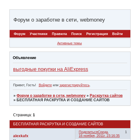
Форум о заработке в сети, webmoney
Форум
Участники
Правила
Поиск
Регистрация
Войти
Активные темы
Объявление
выгодные покупки на AliExpress
Привет, Гость!
Войдите
или
зарегистрируйтесь
.
»
Форум о заработке в сети, webmoney
»
Раскрутка сайтов
»
БЕСПЛАТНАЯ РАСКРУТКА И СОЗДАНИЕ САЙТОВ
Страница:
1
БЕСПЛАТНАЯ РАСКРУТКА И СОЗДАНИЕ САЙТОВ
Поделиться
Среда,
1
alexkafx
16 ноября, 2011г. 23:16:35