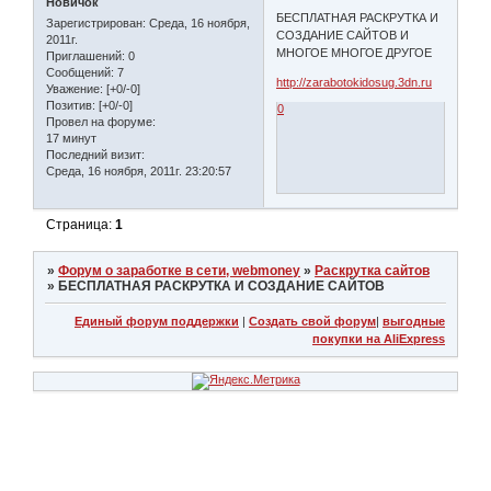
Новичок
БЕСПЛАТНАЯ РАСКРУТКА И
Зарегистрирован
: Среда, 16 ноября,
СОЗДАНИЕ САЙТОВ И
2011г.
МНОГОЕ МНОГОЕ ДРУГОЕ
Приглашений:
0
Сообщений:
7
http://zarabotokidosug.3dn.ru
Уважение:
[+0/-0]
Позитив:
[+0/-0]
0
Провел на форуме:
17 минут
Последний визит:
Среда, 16 ноября, 2011г. 23:20:57
Страница:
1
»
Форум о заработке в сети, webmoney
»
Раскрутка сайтов
»
БЕСПЛАТНАЯ РАСКРУТКА И СОЗДАНИЕ САЙТОВ
Единый форум поддержки
|
Создать свой форум
|
выгодные
покупки на AliExpress