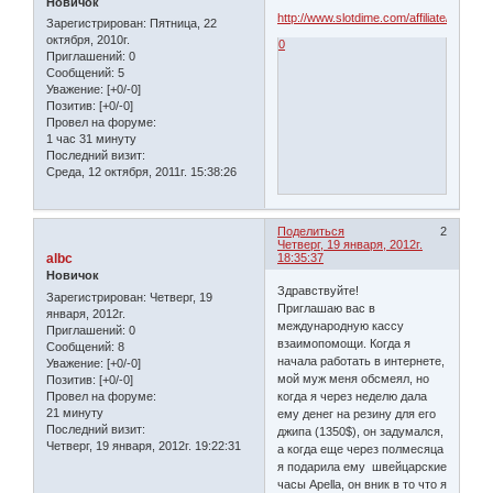
Новичок
http://www.slotdime.com/affiliate/home_8
Зарегистрирован
: Пятница, 22
октября, 2010г.
0
Приглашений:
0
Сообщений:
5
Уважение:
[+0/-0]
Позитив:
[+0/-0]
Провел на форуме:
1 час 31 минуту
Последний визит:
Среда, 12 октября, 2011г. 15:38:26
Поделиться
2
Четверг, 19 января, 2012г.
albc
18:35:37
Новичок
Здравствуйте!
Зарегистрирован
: Четверг, 19
Приглашаю вас в
января, 2012г.
международную кассу
Приглашений:
0
взаимопомощи. Когда я
Сообщений:
8
начала работать в интернете,
Уважение:
[+0/-0]
мой муж меня обсмеял, но
Позитив:
[+0/-0]
Провел на форуме:
когда я через неделю дала
21 минуту
ему денег на резину для его
Последний визит:
джипа (1350$), он задумался,
Четверг, 19 января, 2012г. 19:22:31
а когда еще через полмесяца
я подарила ему швейцарские
часы Apella, он вник в то что я