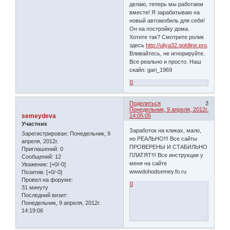
делаю, теперь мы работаем
вместе! Я зарабатываю на
новый автомобиль для себя!
Он на постройку дома.
Хотите так? Смотрите ролик
здесь
http://uliya32.goldline.pro
.
Вливайтесь, не игнорируйте.
Все реально и просто. Наш
скайп: gari_1969
0
Поделиться
3
Понедельник, 9 апреля, 2012г.
semeydeva
14:05:05
Участник
Заработок на кликах, мало,
Зарегистрирован
: Понедельник, 9
но РЕАЛЬНО!!! Все сайты
апреля, 2012г.
ПРОВЕРЕНЫ И СТАБИЛЬНО
Приглашений:
0
ПЛАТЯТ!!! Все инструкции у
Сообщений:
12
меня на сайте
Уважение:
[+0/-0]
wwwdohodsemey.fo.ru
Позитив:
[+0/-0]
Провел на форуме:
0
31 минуту
Последний визит:
Понедельник, 9 апреля, 2012г.
14:19:06