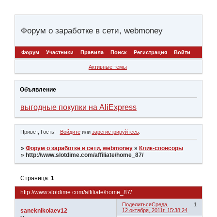
Форум о заработке в сети, webmoney
Форум
Участники
Правила
Поиск
Регистрация
Войти
Активные темы
Объявление
выгодные покупки на AliExpress
Привет, Гость!
Войдите
или
зарегистрируйтесь
.
»
Форум о заработке в сети, webmoney
»
Клик-спонсоры
»
http://www.slotdime.com/affiliate/home_87/
Страница:
1
http://www.slotdime.com/affiliate/home_87/
Поделиться
Среда,
1
saneknikolaev12
12 октября, 2011г. 15:38:24