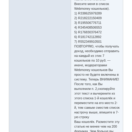
Внесите меня в список
Webmoney кошельков).
1) R338625979289
2) R218222150409
3) R195506776711
4) R345408506553
5) R176830376472
6) R181742112892
7) R552349910501
ПОВТОРЯЮ, чтобы получать
доход, необходимо отправить
на каждый из этих 7
кошельков по 10 руб. —
иначе, модераторами
Webmoney кошельков Вы
просто не будете включены в
систему. Теперь ВНИМАНИЕ!
После того, как Вы
выполнили п. 2,скопируйте
этот текст и вычеркните из
этого списка 1-й кошелёк и
переместите на его место 2-
й, тем самым сместив список
настрочу выше, впишите в 7-
ую строку
Ваш кошелёк. Разместите эту
статью не менее чем на 200
форумах. Чем больше вы