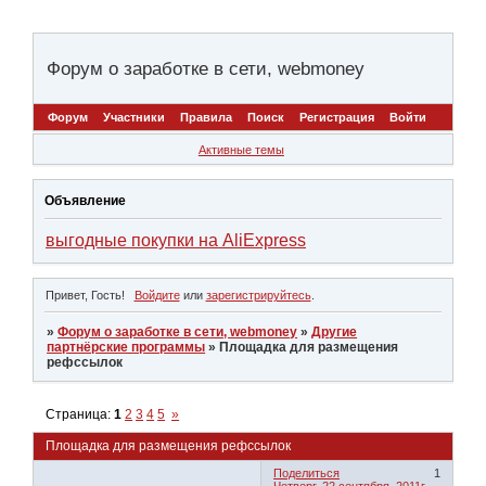
Форум о заработке в сети, webmoney
Форум
Участники
Правила
Поиск
Регистрация
Войти
Активные темы
Объявление
выгодные покупки на AliExpress
Привет, Гость!
Войдите
или
зарегистрируйтесь
.
»
Форум о заработке в сети, webmoney
»
Другие
партнёрские программы
»
Площадка для размещения
рефссылок
Страница:
1
2
3
4
5
»
Площадка для размещения рефссылок
Поделиться
1