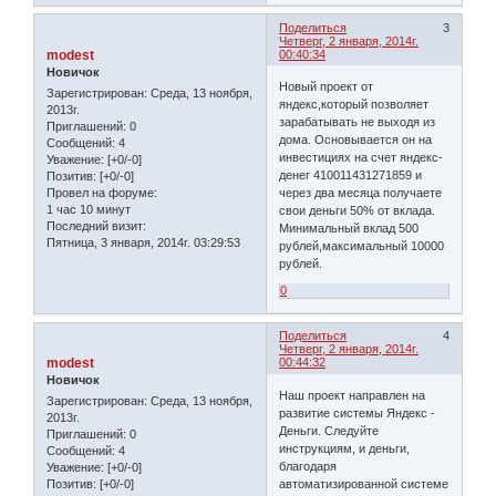
Поделиться
3
Четверг, 2 января, 2014г.
modest
00:40:34
Новичок
Новый проект от
Зарегистрирован
: Среда, 13 ноября,
яндекс,который позволяет
2013г.
зарабатывать не выходя из
Приглашений:
0
дома. Основывается он на
Сообщений:
4
инвестициях на счет яндекс-
Уважение:
[+0/-0]
денег 410011431271859 и
Позитив:
[+0/-0]
Провел на форуме:
через два месяца получаете
1 час 10 минут
свои деньги 50% от вклада.
Последний визит:
Минимальный вклад 500
Пятница, 3 января, 2014г. 03:29:53
рублей,максимальный 10000
рублей.
0
Поделиться
4
Четверг, 2 января, 2014г.
modest
00:44:32
Новичок
Наш проект направлен на
Зарегистрирован
: Среда, 13 ноября,
развитие системы Яндекс -
2013г.
Деньги. Следуйте
Приглашений:
0
инструкциям, и деньги,
Сообщений:
4
благодаря
Уважение:
[+0/-0]
автоматизированной системе
Позитив:
[+0/-0]