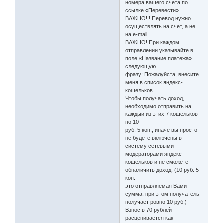
номера вашего счета по
ссылке «Перевести».
ВАЖНО!!! Перевод нужно
осуществлять на счет, а не
на e-mail.
ВАЖНО! При каждом
отправлении указывайте в
поле «Название платежа»
следующую
фразу: Пожалуйста, внесите
меня в список яндекс-
кошельков.
Чтобы получать доход,
необходимо отправить на
каждый из этих 7 кошельков
по 10
руб. 5 коп., иначе вы просто
не будете включены в
систему сетевыми
модераторами яндекс-
кошельков и не сможете
обналичить доход. (10 руб. 5
коп. -
это отправляемая Вами
сумма, при этом получатель
получает ровно 10 руб.)
Взнос в 70 рублей
расценивается как