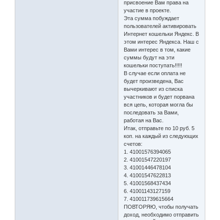
присвоение Вам права на
участие в проекте.
Эта сумма побуждает
пользователей активировать
Интернет кошельки Яндекс. В
этом интерес Яндекса. Наш с
Вами интерес в том, какие
суммы будут на эти
кошельки поступать!!!!!
В случае если оплата не
будет произведена, Вас
вычеркивают из списка
участников и будет порвана
вся цепь, которая могла бы
последовать за Вами,
работая на Вас.
Итак, отправьте по 10 руб. 5
коп. на каждый из следующих
счетов:
1. 41001576394065
2. 41001547220197
3. 41001446478104
4. 41001547622813
5. 41001568437434
6. 41001143127159
7. 410011739615664
ПОВТОРЯЮ, чтобы получать
доход, необходимо отправить