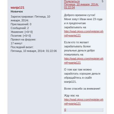
Поделиться
5
Пятница, 10 января, 2014г.
wanja121
01:22:04
Новичок
Доброго времени суток!
Зарегистрирован
: Пятница, 10
Меня зовут Иван мне 23 года
января, 2014г.
и я предпочитаю
Приглашений:
0
зарабатывать на
Сообщений:
2
http://wad.ojooo.com/register.php?
Уважение:
[+0/-0]
ref=wanja121
Позитив:
[+0/-0]
Провел на форуме:
Если кто то желает
17 минут
зарабатывать более
Последний визит:
реальные деньги добро
Пятница, 10 января, 2014г. 01:22:06
пожаловать на
http://wad.ojooo.com/register.php?
ref=wanja121
О том как там можно
заработать хорошие деньги
обращайтесь в скайп
wanja121.
Всем спасибо за внимание!
Жду вас на
http://wad.ojooo.com/register.php?
ref=wanja121
0