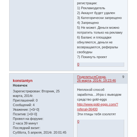
регистрации:
1) Рекламодатель
2) Аккаунт будет удален
3) Категорически запрещено
4) Запрещено
5) Не может. Деньги можно
потратить только на рекламу
6) Баланс и площадки
обнуляются, деньги не
возвращаются, рефералы
свободны
7) Покинуть проект
0
Поделиться
Среда,
9
konstantyn
26 марта, 2014г. 19:23:46
Новичок
Неплохой способ
Зарегистрирован
: Вторник, 25
заработка....Игра с выводом
марта, 2014г.
средство gold-eggs
Приглашений:
0
http://www.gold-eggs.com/?
Сообщений:
4
referal=36400
Уважение:
[+0/-0]
Эти птицы тебя озолотят
Позитив:
[+0/-0]
Провел на форуме:
0
2 часа 39 минут
Последний визит:
Суббота, 5 апреля, 2014г. 20:01:45