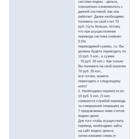
системе яндекс - деньги,
хорошенько ознакомьтесь с
данной системой, как она
работает. Далее необходимо
положить на свой счет 70
руб. (чуть больше, потому
что при осуществлении
перевода система снимает
0.5%
переводимой суммы, т.е. Вы
должны будете переводить по
10 руб. 5 коп., в сумме
- 70 руб. 35 коп.). Как только
Вы положите на свой кошелек
70 руб. 35 коп.,
все готово, можете
переходить к следующему
шагу!
2. Необходимо перевести по
10 руб. 5 коп. (5 коп.
снимается службой перевода
за совершение операции) на
7 предлагаемых ниже счетов
яндекс-денег.
Для того чтобы осуществить
перевод, необходимо зайти
на сайт яндекс деньги,
затем кликаем слева от