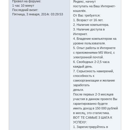
Провел на форуме:
Яндекс, начнут
1 час 10 минут
поступать на Ваш Интернет-
Последний визит:
кошелёк.
Пятница, 3 января, 2014г. 03:29:53
От Вас требуется:
1. Возраст от 16 лет.
2. Наличие компьютера.
3. Наличие доступа в
Интернет.
4. Владение компьютером на
уровне пользователя.
5. Опыт работы в Интернете
с приложениями MS Word, с
электронной почтой.
6. Свободных 2-2,5 часа
каждый день.
7. Серьезность намерений,
способность к
самоорганизации и желание
заработать
деньги.
После первых 2-3 месяцев
участия в данном проекте Вы
гарантированно будете
иметь доход в 150 000 рублей
в месяц, это статистика.
ВОТ ТЕ САМЫЕ 3 ШАГА К
УСПЕХУ:
1. Зарегистрируйтесь в