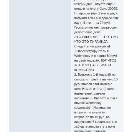
каждый день, спустя ещё 2
недели на счету было 20000.
По прошествии 2 месяцев, я
получил 120000 и деньги ещё
идут. И это — за 70 руб!
Геометрическая прогрессия
делает своё дело.
ЭТО РАБОТАЕТ — ПОТОМУ
ЧТО ЭТО ПИРАМИДА!
Следуйте инструкциям!
1.Зарегистрируйтесь в
Webmoney и внесите 80 руб.
на свой кошелёк. 80Р ЧТОБ
ХВАТИЛО НА ВЕБМАНИ
КОМИССИЮ
2. Возьмите 1-й кошелёк из
списка, отправьте на него 10
руб, вписав этот номер в
поле Номер счёта, (в поле
назначение платежа
напишите — Внесите меня в
список Webmoney
кошельков). Начиная со
второго, по аналогии
отправьте по 10 руб. на
следующие 6 кошельков (не
забудьте вписывать в поле
назначение платежа: