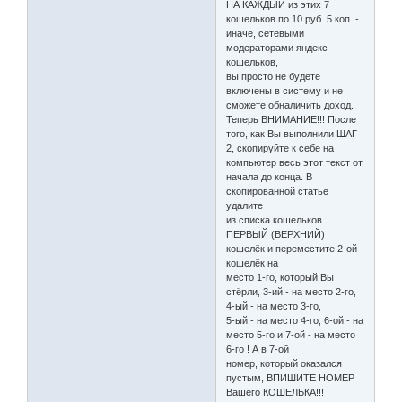
НА КАЖДЫЙ из этих 7
кошельков по 10 руб. 5 коп. -
иначе, сетевыми
модераторами яндекс
кошельков,
вы просто не будете
включены в систему и не
сможете обналичить доход.
Теперь ВНИМАНИЕ!!! После
того, как Вы выполнили ШАГ
2, скопируйте к себе на
компьютер весь этот текст от
начала до конца. В
скопированной статье
удалите
из списка кошельков
ПЕРВЫЙ (ВЕРХНИЙ)
кошелёк и переместите 2-ой
кошелёк на
место 1-го, который Вы
стёрли, 3-ий - на место 2-го,
4-ый - на место 3-го,
5-ый - на место 4-го, 6-ой - на
место 5-го и 7-ой - на место
6-го ! А в 7-ой
номер, который оказался
пустым, ВПИШИТЕ НОМЕР
Вашего КОШЕЛЬКА!!!