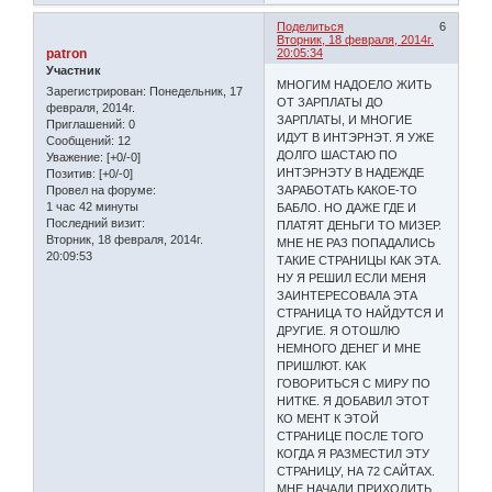
Поделиться
6
Вторник, 18 февраля, 2014г.
patron
20:05:34
Участник
МНОГИМ НАДОЕЛО ЖИТЬ
Зарегистрирован
: Понедельник, 17
ОТ ЗАРПЛАТЫ ДО
февраля, 2014г.
ЗАРПЛАТЫ, И МНОГИЕ
Приглашений:
0
ИДУТ В ИНТЭРНЭТ. Я УЖЕ
Сообщений:
12
ДОЛГО ШАСТАЮ ПО
Уважение:
[+0/-0]
ИНТЭРНЭТУ В НАДЕЖДЕ
Позитив:
[+0/-0]
Провел на форуме:
ЗАРАБОТАТЬ КАКОЕ-ТО
1 час 42 минуты
БАБЛО. НО ДАЖЕ ГДЕ И
Последний визит:
ПЛАТЯТ ДЕНЬГИ ТО МИЗЕР.
Вторник, 18 февраля, 2014г.
МНЕ НЕ РАЗ ПОПАДАЛИСЬ
20:09:53
ТАКИЕ СТРАНИЦЫ КАК ЭТА.
НУ Я РЕШИЛ ЕСЛИ МЕНЯ
ЗАИНТЕРЕСОВАЛА ЭТА
СТРАНИЦА ТО НАЙДУТСЯ И
ДРУГИЕ. Я ОТОШЛЮ
НЕМНОГО ДЕНЕГ И МНЕ
ПРИШЛЮТ. КАК
ГОВОРИТЬСЯ С МИРУ ПО
НИТКЕ. Я ДОБАВИЛ ЭТОТ
КО МЕНТ К ЭТОЙ
СТРАНИЦЕ ПОСЛЕ ТОГО
КОГДА Я РАЗМЕСТИЛ ЭТУ
СТРАНИЦУ, НА 72 САЙТАХ.
МНЕ НАЧАЛИ ПРИХОДИТЬ