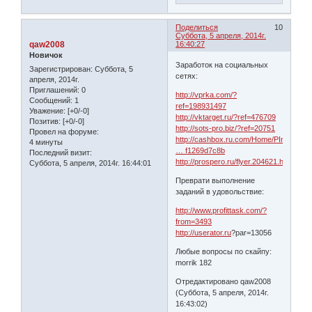
Поделиться
10
Суббота, 5 апреля, 2014г.
qaw2008
16:40:27
Новичок
Заработок на социальных
Зарегистрирован
: Суббота, 5
сетях:
апреля, 2014г.
Приглашений:
0
http://vprka.com/?
Сообщений:
1
ref=198931497
Уважение:
[+0/-0]
http://vktarget.ru/?ref=476709
Позитив:
[+0/-0]
http://sots-pro.biz/?ref=20751
Провел на форуме:
http://cashbox.ru.com/Home/PInfo/b636
4 минуты
… f1269d7c8b
Последний визит:
http://prospero.ru/flyer.204621.html
Суббота, 5 апреля, 2014г. 16:44:01
Преврати выполнение
заданий в удовольствие:
http://www.profittask.com/?
from=3493
http://userator.ru
?par=13056
Любые вопросы по скайпу:
morrik 182
Отредактировано qaw2008
(Суббота, 5 апреля, 2014г.
16:43:02)