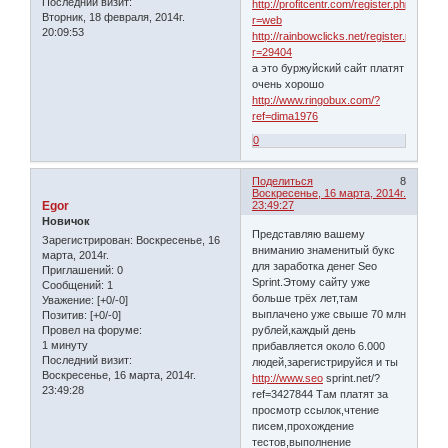
Последний визит:
http://profitcentr.com/register.php?
Вторник, 18 февраля, 2014г.
r=web
20:09:53
http://rainbowclicks.net/register.php?
r=29404
а это буржуйский сайт платят
очень хорошо
http://www.ringobux.com/?
ref=dima1976
0
Поделиться
8
Воскресенье, 16 марта, 2014г.
Egor
23:49:27
Новичок
Представляю вашему
Зарегистрирован
: Воскресенье, 16
вниманию знаменитый букс
марта, 2014г.
для заработка денег Seo
Приглашений:
0
Sprint.Этому сайту уже
Сообщений:
1
больше трёх лет,там
Уважение:
[+0/-0]
выплачено уже свыше 70 млн
Позитив:
[+0/-0]
Провел на форуме:
рублей,каждый день
1 минуту
прибавляется около 6.000
Последний визит:
людей,зарегистрируйся и ты
Воскресенье, 16 марта, 2014г.
http://www.seo
sprint.net/?
23:49:28
ref=3427844 Там платят за
просмотр ссылок,чтение
писем,прохождение
тестов,выполнение