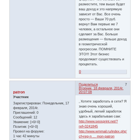
разместите, тем выше будет
ваш доход и это напрямую
зависит от Вас. Все очень
просто — Ваши 70 руб.
вернут Вам первые же 7
человек, а остальное они
сделают за Вас. Больше
размещения — больше доход
в геометрической
прогрессии. ПОМНИТЕ
ЭТО!!! Этот бизнес
продолжает существовать и
процветать.
0
Поделиться
7
Вторник, 18 февраля, 2014г.
patron
20:07:08
Участник
, Хотите заработать в сети? Я
Зарегистрирован
: Понедельник, 17
знаю очень хороший,
февраля, 2014г.
удобный, легкий заработок
Приглашений:
0
здесь я зарабатываю сам:
Сообщений:
12
http://www.seosprint.net/?
Уважение:
[+0/-0]
ref=3241845
Позитив:
[+0/-0]
Провел на форуме:
http://www.wmmail.ru/index.php?
1 час 42 минуты
cf=reg-n … mon-patron