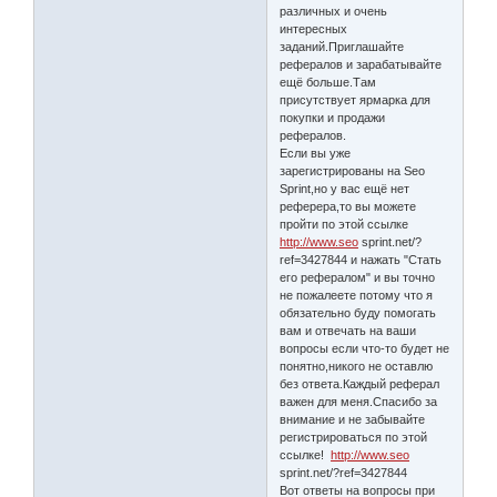
различных и очень
интересных
заданий.Приглашайте
рефералов и зарабатывайте
ещё больше.Там
присутствует ярмарка для
покупки и продажи
рефералов.
Если вы уже
зарегистрированы на Seo
Sprint,но у вас ещё нет
реферера,то вы можете
пройти по этой ссылке
http://www.seo
sprint.net/?
ref=3427844 и нажать "Стать
его рефералом" и вы точно
не пожалеете потому что я
обязательно буду помогать
вам и отвечать на ваши
вопросы если что-то будет не
понятно,никого не оставлю
без ответа.Каждый реферал
важен для меня.Спасибо за
внимание и не забывайте
регистрироваться по этой
ссылке!
http://www.seo
sprint.net/?ref=3427844
Вот ответы на вопросы при