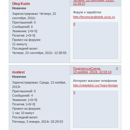
Четверг, 22 сентября, 2011г.
Oleg Kozin
12:29:27
Новичок
Форум о заработке
Зарегистрирован
: Четверг, 22
http://forumzarabotok.ucoz.ru
сентября, 2011г.
Приглашений:
0
0
Сообщений:
6
Уважение:
[+0/-0]
Позитив:
[+0/-0]
Провел на форуме:
21 минуту
Последний визит:
Четверг, 22 сентября, 2011г. 12:38:55
Поделиться
Среда,
2
modest
13 ноября, 2013г. 22:03:14
Новичок
Интернет магазин телефонов
Зарегистрирован
: Среда, 13 ноября,
http://viptelefon.su/?part=ihmtan
2013г.
Приглашений:
0
0
Сообщений:
4
Уважение:
[+0/-0]
Позитив:
[+0/-0]
Провел на форуме:
1 час 10 минут
Последний визит:
Пятница, 3 января, 2014г. 03:29:53