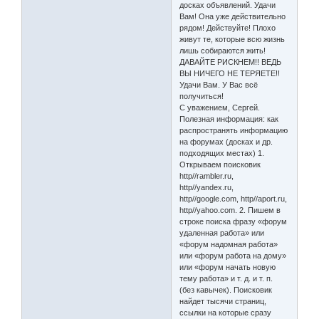
досках объявлений. Удачи
Вам! Она уже действительно
рядом! Действуйте! Плохо
живут те, которые всю жизнь
лишь собираются жить!
ДАВАЙТЕ РИСКНЕМ!! ВЕДЬ
ВЫ НИЧЕГО НЕ ТЕРЯЕТЕ!!
Удачи Вам. У Вас всё
получиться!
С уважением, Сергей.
Полезная информация: как
распространять информацию
на форумах (досках и др.
подходящих местах) 1.
Открываем поисковик
http//rambler.ru,
http//yandex.ru,
http//google.com, http//aport.ru,
http//yahoo.com. 2. Пишем в
строке поиска фразу «форум
удаленная работа» или
«форум надомная работа»
или «форум работа на дому»
или «форум начать новую
тему работа» и т. д. и т. п.
(без кавычек). Поисковик
найдет тысячи страниц,
ссылки на которые сразу