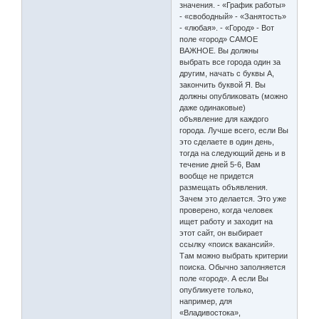
значения. - «График работы»
- «свободный» - «Занятость»
- «любая». - «Город» - Вот
поле «город» САМОЕ
ВАЖНОЕ. Вы должны
выбрать все города один за
другим, начать с буквы А,
закончить буквой Я. Вы
должны опубликовать (можно
даже одинаковые)
объявление для каждого
города. Лучше всего, если Вы
это сделаете в один день,
тогда на следующий день и в
течение дней 5-6, Вам
вообще не придется
размещать объявления.
Зачем это делается. Это уже
проверено, когда человек
ищет работу и заходит на
этот сайт, он выбирает
ссылку «поиск вакансий».
Там можно выбрать критерии
поиска. Обычно заполняется
поле «город». А если Вы
опубликуете только,
например, для
«Владивостока»,