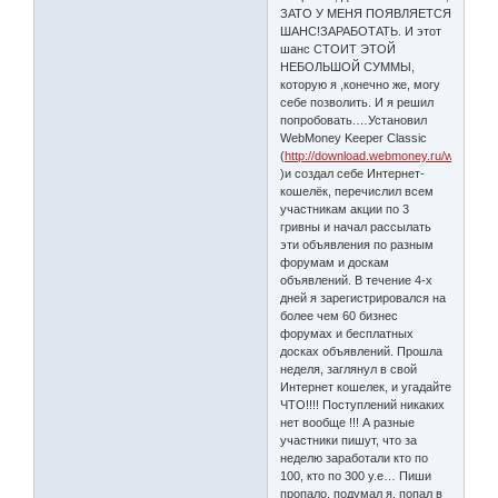
ЗАТО У МЕНЯ ПОЯВЛЯЕТСЯ
ШАНС!ЗАРАБОТАТЬ. И этот
шанс СТОИТ ЭТОЙ
НЕБОЛЬШОЙ СУММЫ,
которую я ,конечно же, могу
себе позволить. И я решил
попробовать.…Установил
WebMoney Keeper Classic
(
http://download.webmoney.ru/wmk_ru.
)и создал себе Интернет-
кошелёк, перечислил всем
участникам акции по 3
гривны и начал рассылать
эти объявления по разным
форумам и доскам
объявлений. В течение 4-х
дней я зарегистрировался на
более чем 60 бизнес
форумах и бесплатных
досках объявлений. Прошла
неделя, заглянул в свой
Интернет кошелек, и угадайте
ЧТО!!!! Поступлений никаких
нет вообще !!! А разные
участники пишут, что за
неделю заработали кто по
100, кто по 300 у.е… Пиши
пропало, подумал я, попал в