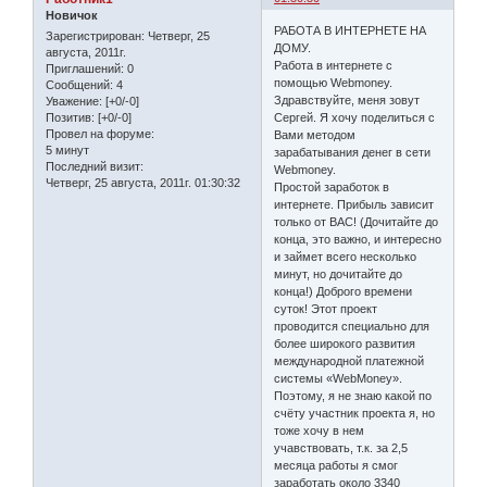
Новичок
РАБОТА В ИНТЕРНЕТЕ НА
Зарегистрирован
: Четверг, 25
ДОМУ.
августа, 2011г.
Работа в интернете с
Приглашений:
0
помощью Webmoney.
Сообщений:
4
Здравствуйте, меня зовут
Уважение:
[+0/-0]
Сергей. Я хочу поделиться с
Позитив:
[+0/-0]
Провел на форуме:
Вами методом
5 минут
зарабатывания денег в сети
Последний визит:
Webmoney.
Четверг, 25 августа, 2011г. 01:30:32
Простой заработок в
интернете. Прибыль зависит
только от ВАС! (Дочитайте до
конца, это важно, и интересно
и займет всего несколько
минут, но дочитайте до
конца!) Доброго времени
суток! Этот проект
проводится специально для
более широкого развития
международной платежной
системы «WebMoney».
Поэтому, я не знаю какой по
счёту участник проекта я, но
тоже хочу в нем
учавствовать, т.к. за 2,5
месяца работы я смог
заработать около 3340