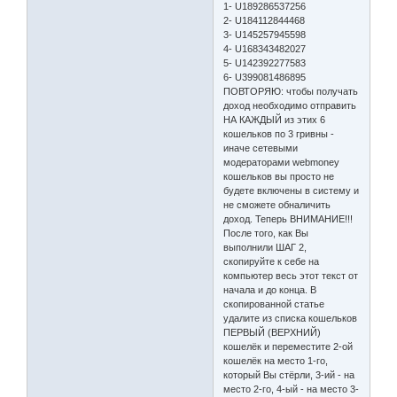
1- U189286537256
2- U184112844468
3- U145257945598
4- U168343482027
5- U142392277583
6- U399081486895
ПОВТОРЯЮ: чтобы получать
доход необходимо отправить
НА КАЖДЫЙ из этих 6
кошельков по 3 гривны -
иначе сетевыми
модераторами webmoney
кошельков вы просто не
будете включены в систему и
не сможете обналичить
доход. Теперь ВНИМАНИЕ!!!
После того, как Вы
выполнили ШАГ 2,
скопируйте к себе на
компьютер весь этот текст от
начала и до конца. В
скопированной статье
удалите из списка кошельков
ПЕРВЫЙ (ВЕРХНИЙ)
кошелёк и переместите 2-ой
кошелёк на место 1-го,
который Вы стёрли, 3-ий - на
место 2-го, 4-ый - на место 3-