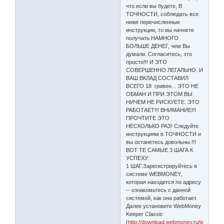
что если вы будете, В
ТОЧНОСТИ, соблюдать все
ниже перечисленные
инструкции, то вы начнете
получать НАМНОГО
БОЛЬШЕ ДЕНЕГ, чем Вы
думали. Согласитесь, это
просто!!! И ЭТО
СОВЕРШЕННО ЛЕГАЛЬНО. И
ВАШ ВКЛАД СОСТАВИЛ
ВСЕГО 18 гривен... ЭТО НЕ
ОБМАН И ПРИ ЭТОМ ВЫ
НИЧЕМ НЕ РИСКУЕТЕ. ЭТО
РАБОТАЕТ!!! ВНИМАНИЕ!!!
ПРОЧТИТЕ ЭТО
НЕСКОЛЬКО РАЗ! Следуйте
инструкциям в ТОЧНОСТИ и
вы останетесь довольны.!!!
ВОТ ТЕ САМЫЕ 3 ШАГА К
УСПЕХУ:
1 ШАГ.Зарегистрируйтесь в
системе WEBMONEY,
которая находится по адресу
-- ознакомьтесь с данной
системой, как она работает.
Далее установите WebMoney
Keeper Classic
(
http://download.webmoney.ru/wmk_ru.