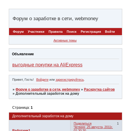
Форум о заработке в сети, webmoney
Форум
Участники
Правила
Поиск
Регистрация
Войти
Активные темы
Объявление
выгодные покупки на AliExpress
Привет, Гость!
Войдите
или
зарегистрируйтесь
.
»
Форум о заработке в сети, webmoney
»
Раскрутка сайтов
»
Дополнительный заработок на дому
Страница:
1
Дополнительный заработок на дому
Поделиться
1
Четверг, 25 августа, 2011г.
Работник1
01:30:30