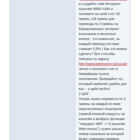
и создайте себе Интернет-
кошелёк WMU-UAN и
положите на свой счет 20
гривен, (18 гривен для
перевода по 3 гривны на
6предложенных интернет
кошельков и несколько
копеек - это комиссия, за
каждый перевод система
снимает 0,8%.) Как это можно
сделать? Все способы
описаны по адресу
http://www.webmoney.ru/rus/addfunds/.,
лично я пополнил счет в
ближайшем пункте
пополнения. Выбирайте тот,
который наиболее удобен для
вас – и действуйте!
2 ШАГ:
Теперь нужно перевести по 3
гривны на каждый из ниже
перечисленных кошельков
(правой кнопкой клацнуть на
кошелёк и выбрать функцию
"передать WM" -> "в кошелёк
Web-money")‚ нужно указать
номер кошелька на который
будет совершён перевод,