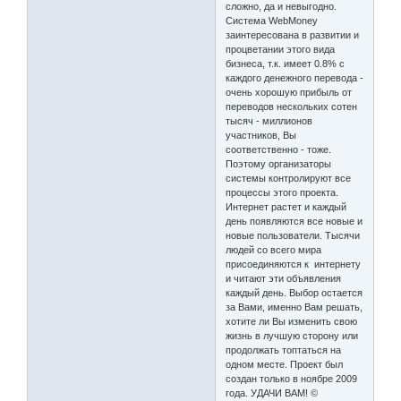
сложно, да и невыгодно.
Система WebMoney
заинтересована в развитии и
процветании этого вида
бизнеса, т.к. имеет 0.8% с
каждого денежного перевода -
очень хорошую прибыль от
переводов нескольких сотен
тысяч - миллионов
участников, Вы
соответственно - тоже.
Поэтому организаторы
системы контролируют все
процессы этого проекта.
Интернет растет и каждый
день появляются все новые и
новые пользователи. Тысячи
людей со всего мира
присоединяются к интернету
и читают эти объявления
каждый день. Выбор остается
за Вами, именно Вам решать,
хотите ли Вы изменить свою
жизнь в лучшую сторону или
продолжать топтаться на
одном месте. Проект был
создан только в ноябре 2009
года. УДАЧИ ВАМ! ©