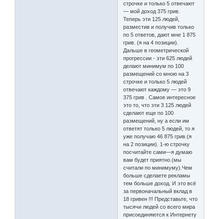
строчке и только 5 отвечают
— мой доход 375 грив.
Теперь эти 125 людей,
разместив и получив только
по 5 ответов, дают мне 1 875
грив. (я на 4 позиции).
Дальше в геометрической
прогрессии - эти 625 людей
делают минимум по 100
размещений со мною на 3
строчке и только 5 людей
отвечают каждому — это 9
375 грив . Самое интересное
это то, что эти 3 125 людей
сделают еще по 100
размещений, ну а если им
ответят только 5 людей, то я
уже получаю 46 875 грив.(я
на 2 позиции). 1-ю строчку
посчитайте сами—я думаю
вам будет приятно.(мы
считали по минимуму).Чем
больше сделаете рекламы
тем больше доход. И это всё
за первоначальный вклад в
18 гривен !!! Представьте, что
тысячи людей со всего мира
присоединяются к Интернету