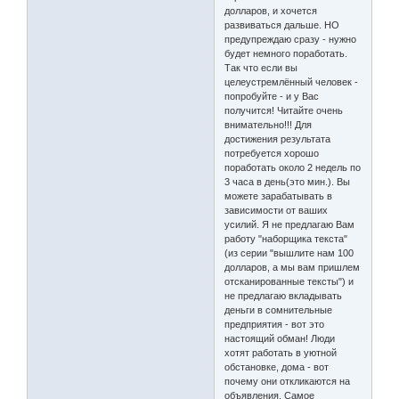
долларов, и хочется
развиваться дальше. НО
предупреждаю сразу - нужно
будет немного поработать.
Так что если вы
целеустремлённый человек -
попробуйте - и у Вас
получится! Читайте очень
внимательно!!! Для
достижения результата
потребуется хорошо
поработать около 2 недель по
3 часа в день(это мин.). Вы
можете зарабатывать в
зависимости от ваших
усилий. Я не предлагаю Вам
работу "наборщика текста"
(из серии "вышлите нам 100
долларов, а мы вам пришлем
отсканированные тексты") и
не предлагаю вкладывать
деньги в сомнительные
предприятия - вот это
настоящий обман! Люди
хотят работать в уютной
обстановке, дома - вот
почему они откликаются на
объявления. Самое