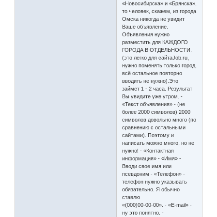
«Новосибирска» и «Брянска»,
то человек, скажем, из города
Омска никогда не увидит
Ваше объявление.
Объявления нужно
разместить для КАЖДОГО
ГОРОДА В ОТДЕЛЬНОСТИ.
(это легко для сайтаJob.ru,
нужно поменять только город,
всё остальное повторно
вводить не нужно).Это
займет 1 - 2 часа. Результат
Вы увидите уже утром. -
«Текст объявления» - (не
более 2000 символов) 2000
символов довольно много (по
сравнению с остальными
сайтами). Поэтому и
написать можно много, но не
нужно! - «Контактная
информация» - «Имя» -
Вводи свое имя или
псевдоним - «Телефон» -
телефон нужно указывать
обязательно. Я обычно
ставлю
«(000)00-00-00». - «E-mail» -
ну это понятно. -