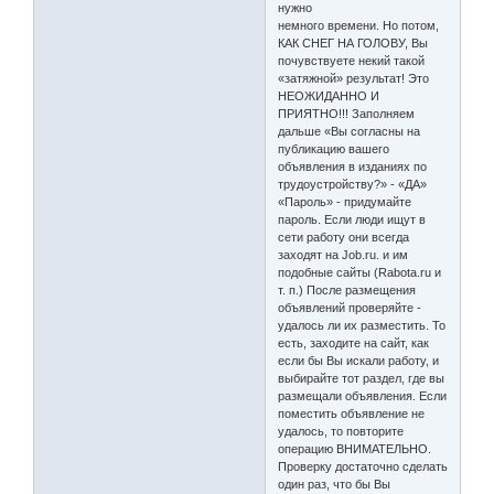
нужно
немного времени. Но потом,
КАК СНЕГ НА ГОЛОВУ, Вы
почувствуете некий такой
«затяжной» результат! Это
НЕОЖИДАННО И
ПРИЯТНО!!! Заполняем
дальше «Вы согласны на
публикацию вашего
объявления в изданиях по
трудоустройству?» - «ДА»
«Пароль» - придумайте
пароль. Если люди ищут в
сети работу они всегда
заходят на Job.ru. и им
подобные сайты (Rabota.ru и
т. п.) После размещения
объявлений проверяйте -
удалось ли их разместить. То
есть, заходите на сайт, как
если бы Вы искали работу, и
выбирайте тот раздел, где вы
размещали объявления. Если
поместить объявление не
удалось, то повторите
операцию ВНИМАТЕЛЬНО.
Проверку достаточно сделать
один раз, что бы Вы