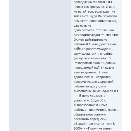
приводят на МИЛЛИОНЫ
новых тем форумов. И еще
не пугайтесь, если вдруг на
том сайте, куда Вы захотели
поместить свое объявление,
уже есть не
одно похожее. Это лишний
раз подтверждает то, что этот
бизнес действительно
работает! Очень действенны
сайты о работе wwwjob.ru,
wwwrabota.ru и т. п. сайты
(разделы о вакансиях). 3.
Разберемся сJob.ru (самый
посещаемый сайт) - нужно
ввести данные. В поле
«должность» - например:
«сотрудник для удаленной
работы на дому»; или
«независимый менеджер» и т.
п. - В поле «возраст» -
укажите «с 18 до 80».
«Образование и Опыт
работы» - пропустите, (хотя в
образовании советую
поставить «среднее»). -
«Заработная плата» - «от $
1000». - «Пол» - не имеет