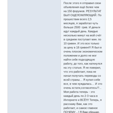
После этого я отправил свои
объявления ещё более чем
на 150 форумов. РЕЗУЛЬТАТ
БЫЛ ОЩЕЛОМЛЯЮЩИЙ. По
прошествии всего 2,5
месяцев, я заработал чуть
больше 2500 грив. И деньги
идут каждый день. Каждые
несколько минут на мой счёт
в среднем поступает мин. по
10 гривен. И это все только
за цену в 18 гривен!!! Я был в
очень плохом экономическом
положении и долго не мог
найти себе подходящую
работу, до того, как наткнулся
на эту статью. Я не поверил,
что это работает, пока не
начал получать переводы со
всей страны… Я купил себе
все, в чем нуждалась… И это
очень кстати,согласитесь!?...
Моя работа теперь - это
каждый день по 2-3 часа в
Интернете и ВСЁ!!!! Теперь, я
расскажу Вам, как это
работает, и самое главное
ПОЧЕМУ…! Я Вам обещаю,