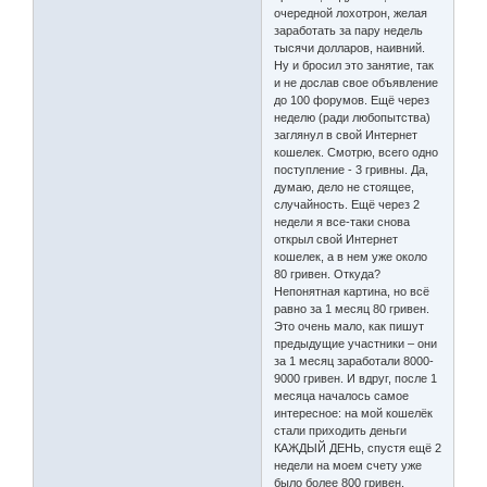
очередной лохотрон, желая
заработать за пару недель
тысячи долларов, наивний.
Ну и бросил это занятие, так
и не дослав свое объявление
до 100 форумов. Ещё через
неделю (ради любопытства)
заглянул в свой Интернет
кошелек. Смотрю, всего одно
поступление - 3 гривны. Да,
думаю, дело не стоящее,
случайность. Ещё через 2
недели я все-таки снова
открыл свой Интернет
кошелек, а в нем уже около
80 гривен. Откуда?
Непонятная картина, но всё
равно за 1 месяц 80 гривен.
Это очень мало, как пишут
предыдущие участники – они
за 1 месяц заработали 8000-
9000 гривен. И вдруг, после 1
месяца началось самое
интересное: на мой кошелёк
стали приходить деньги
КАЖДЫЙ ДЕНЬ, спустя ещё 2
недели на моем счету уже
было более 800 гривен.