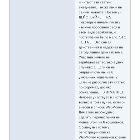
и читают эти статьи
ежедневно. Так же как и вы
сейчас читаете. Поэтому -
ДЕЙСТВУЙТЕ !!! P.S.
Некоторые начали писать,
что уже пробовали себя в
этом виде заработка, и
поступлений было мало. ЭТО
НЕ ТАК!!! Это самая
действенная и надежная на
сегодняшний день система.
Участник ничего не
зарабатывает только в двух
случаях: 1. Если он не
отправил суммы на 6
указанных кошельков; 2.
Если не разослал эту статью
по форумах, досках
объявлений,... ВНИМАНИЕ!
Человек участвует в системе
только в том случае, если он
внесен в список WebMoney.
Для этого необходимо
сделать перечисления не
менее 3грн. на 6 кошельков.
Обмануть систему
регистрации списка
WebMoney кошельков крайне