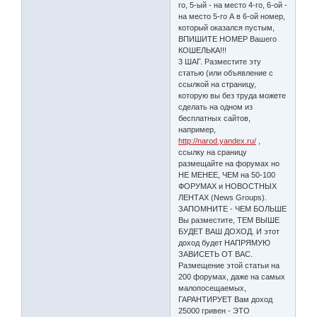
го, 5-ый - на место 4-го, 6-ой -
на место 5-го А в 6-ой номер,
который оказался пустым,
ВПИШИТЕ НОМЕР Вашего
КОШЕЛЬКА!!!
3 ШАГ. Разместите эту
статью (или объявление с
ссылкой на страницу,
которую вы без труда можете
сделать на одном из
бесплатных сайтов,
например,
http://narod.yandex.ru/
,
ссылку на сраницу
размещайте на форумах но
НЕ МЕНЕЕ, ЧЕМ на 50-100
ФОРУМАХ и НОВОСТНЫХ
ЛЕНТАХ (News Groups).
ЗАПОМНИТЕ - ЧЕМ БОЛЬШЕ
Вы разместите, ТЕМ ВЫШЕ
БУДЕТ ВАШ ДОХОД. И этот
доход будет НАПРЯМУЮ
ЗАВИСЕТЬ ОТ ВАС.
Размещение этой статьи на
200 форумах, даже на самых
малопосещаемых,
ГАРАНТИРУЕТ Вам доход
25000 гривен - ЭТО