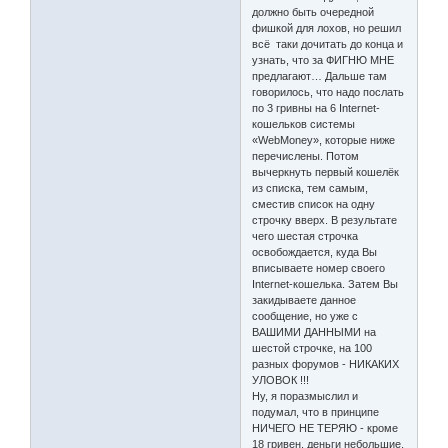
должно быть очередной
фишкой для лохов, но решил
всё таки дочитать до конца и
узнать, что за ФИГНЮ МНЕ
предлагают… Дальше там
говорилось, что надо послать
по 3 гривны на 6 Internet-
кошельков системы
«WebMoney», которые ниже
перечислены. Потом
вычеркнуть первый кошелёк
из списка, тем самым,
сместив список на одну
строчку вверх. В результате
чего шестая строчка
освобождается, куда Вы
вписываете номер своего
Internet-кошелька. Затем Вы
закидываете данное
сообщение, но уже с
ВАШИМИ ДАННЫМИ на
шестой строчке, на 100
разных форумов - НИКАКИХ
УЛОВОК !!!
Ну, я поразмыслил и
подумал, что в принципе
НИЧЕГО НЕ ТЕРЯЮ - кроме
18 гривен, деньги небольшие,