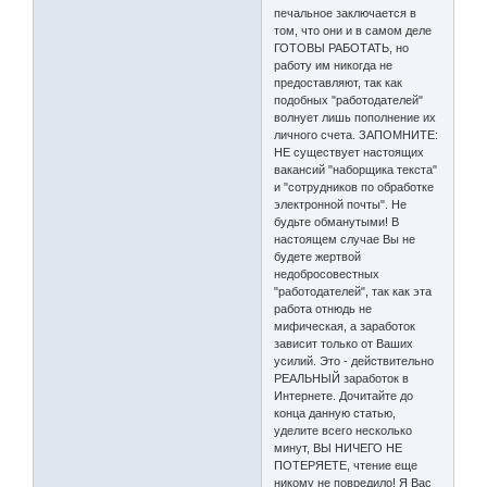
печальное заключается в
том, что они и в самом деле
ГОТОВЫ РАБОТАТЬ, но
работу им никогда не
предоставляют, так как
подобных "работодателей"
волнует лишь пополнение их
личного счета. ЗАПОМНИТЕ:
НЕ существует настоящих
вакансий "наборщика текста"
и "сотрудников по обработке
электронной почты". Не
будьте обманутыми! В
настоящем случае Вы не
будете жертвой
недобросовестных
"работодателей", так как эта
работа отнюдь не
мифическая, а заработок
зависит только от Ваших
усилий. Это - действительно
РЕАЛЬНЫЙ заработок в
Интернете. Дочитайте до
конца данную статью,
уделите всего несколько
минут, ВЫ НИЧЕГО НЕ
ПОТЕРЯЕТЕ, чтение еще
никому не повредило! Я Вас