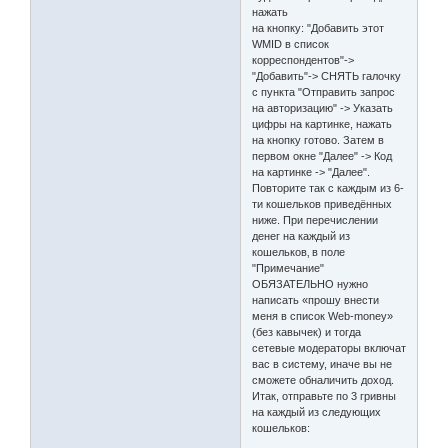
нажать
на кнопку: "Добавить этот
WMID в список
корреспондентов"->
"Добавить"-> СНЯТЬ галочку
с пункта "Отправить запрос
на авторизацию" -> Указать
цифры на картинке, нажать
на кнопку готово. Затем в
первом окне "Далее" -> Код
на картинке -> "Далее".
Повторите так с каждым из 6-
ти кошельков приведённых
ниже. При перечислении
денег на каждый из
кошельков‚ в поле
"Примечание"
ОБЯЗАТЕЛЬНО нужно
написать «прошу внести
меня в список Web-money»
(без кавычек) и тогда
сетевые модераторы включат
вас в систему, иначе вы не
сможете обналичить доход.
Итак, отправьте по 3 гривны
на каждый из следующих
кошельков: