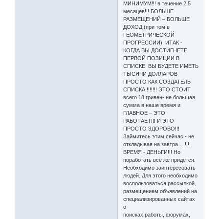
МИНИМУМ!!! в течение 2,5
месяцев!!! БОЛЬШЕ
РАЗМЕЩЕНИЙ – БОЛЬШЕ
ДОХОД (при том в
ГЕОМЕТРИЧЕСКОЙ
ПРОГРЕССИИ). ИТАК -
КОГДА ВЫ ДОСТИГНЕТЕ
ПЕРВОЙ ПОЗИЦИИ В
СПИСКЕ, ВЫ БУДЕТЕ ИМЕТЬ
ТЫСЯЧИ ДОЛЛАРОВ
ПРОСТО КАК СОЗДАТЕЛЬ
СПИСКА !!!!!!! ЭТО СТОИТ
всего 18 гривен- не большая
сумма в наше время и
ГЛАВНОЕ – ЭТО
РАБОТАЕТ!!! И ЭТО
ПРОСТО ЗДОРОВО!!!
Займитесь этим сейчас - не
откладывая на завтра….!!!
ВРЕМЯ - ДЕНЬГИ!!! Но
поработать всё же придется.
Необходимо заинтересовать
людей. Для этого необходимо
воспользоваться рассылкой,
размещением объявлений на
специализированных сайтах
о
поисках работы, форумах,