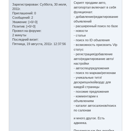
Скрипт продажи авто,
Зарегистрирован
: Суббота, 30 июля,
автопортал включает в себя
2011г.
функционал:
Приглашений:
0
- добавление/редактирование
Сообщений:
2
объявлений
Уважение:
[+0/-0]
- расширенный поиск по базе
Позитив:
[+0/-0]
Провел на форуме:
- новости
2 минуты
- статьи
Последний визит:
- поиск по ID объвления
Пятница, 19 августа, 2011г. 12:37:56
- возможность присвоить VIp
статус
- регистрация/добавление
авто/редактирование авто/
настройки
- автоспецпредложения
- поиск по маркам/регионам
- уникальные титл/
дескрипшн/кейвордс для
каждой страницы
- похожие предложения
- комментарии к
объявлениям
- каталог автосалонов/поиск
по салонам
и много другое. Есть
админка.
Продается как без дизайна