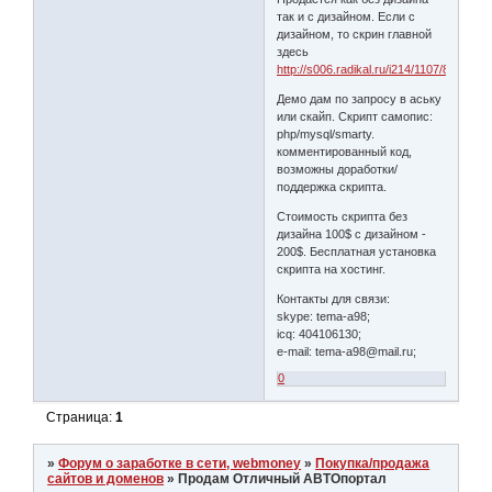
так и с дизайном. Если с
дизайном, то скрин главной
здесь
http://s006.radikal.ru/i214/1107/89/bbfba
Демо дам по запросу в аську
или скайп. Скрипт самопис:
php/mysql/smarty.
комментированный код,
возможны доработки/
поддержка скрипта.
Стоимость скрипта без
дизайна 100$ с дизайном -
200$. Бесплатная установка
скрипта на хостинг.
Контакты для связи:
skype: tema-a98;
icq: 404106130;
e-mail: tema-a98@mail.ru;
0
Страница:
1
»
Форум о заработке в сети, webmoney
»
Покупка/продажа
сайтов и доменов
»
Продам Отличный АВТОпортал