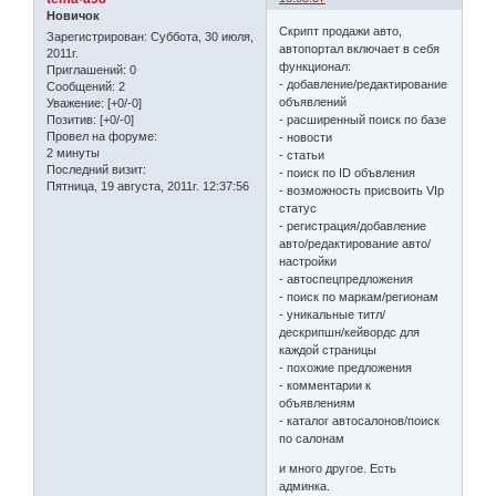
Новичок
Скрипт продажи авто,
Зарегистрирован
: Суббота, 30 июля,
автопортал включает в себя
2011г.
функционал:
Приглашений:
0
- добавление/редактирование
Сообщений:
2
объявлений
Уважение:
[+0/-0]
- расширенный поиск по базе
Позитив:
[+0/-0]
Провел на форуме:
- новости
2 минуты
- статьи
Последний визит:
- поиск по ID объвления
Пятница, 19 августа, 2011г. 12:37:56
- возможность присвоить VIp
статус
- регистрация/добавление
авто/редактирование авто/
настройки
- автоспецпредложения
- поиск по маркам/регионам
- уникальные титл/
дескрипшн/кейвордс для
каждой страницы
- похожие предложения
- комментарии к
объявлениям
- каталог автосалонов/поиск
по салонам
и много другое. Есть
админка.