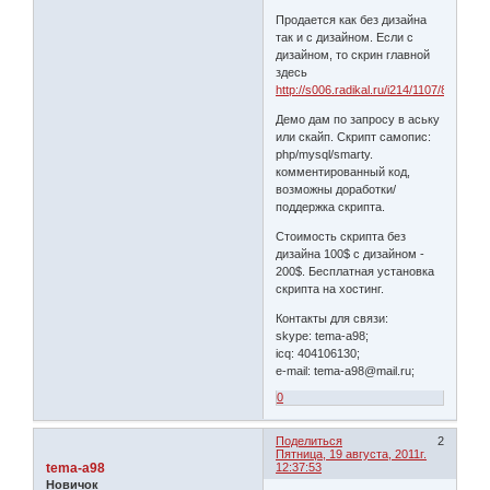
Продается как без дизайна
так и с дизайном. Если с
дизайном, то скрин главной
здесь
http://s006.radikal.ru/i214/1107/89/bbfba
Демо дам по запросу в аську
или скайп. Скрипт самопис:
php/mysql/smarty.
комментированный код,
возможны доработки/
поддержка скрипта.
Стоимость скрипта без
дизайна 100$ с дизайном -
200$. Бесплатная установка
скрипта на хостинг.
Контакты для связи:
skype: tema-a98;
icq: 404106130;
e-mail: tema-a98@mail.ru;
0
Поделиться
2
Пятница, 19 августа, 2011г.
tema-a98
12:37:53
Новичок