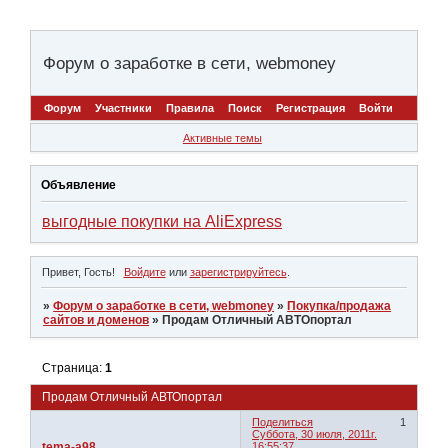
Форум о заработке в сети, webmoney
Форум
Участники
Правила
Поиск
Регистрация
Войти
Активные темы
Объявление
выгодные покупки на AliExpress
Привет, Гость!
Войдите
или
зарегистрируйтесь
.
»
Форум о заработке в сети, webmoney
»
Покупка/продажа
сайтов и доменов
»
Продам Отличный АВТОпортал
Страница:
1
Продам Отличный АВТОпортал
Поделиться
1
Суббота, 30 июля, 2011г.
tema-a98
16:55:37