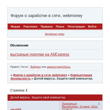
Форум о заработке в сети, webmoney
Форум
Участники
Правила
Поиск
Регистрация
Войти
Активные темы
Объявление
выгодные покупки на AliExpress
Привет, Гость!
Войдите
или
зарегистрируйтесь
.
»
Форум о заработке в сети, webmoney
»
Компьютерная
безопасность
»
Долой вирусы. Защити свой компьютер.
Страница:
1
Долой вирусы. Защити свой компьютер.
Поделиться
1
Воскресенье, 19 июня, 2011г.
alex005
23:34:27