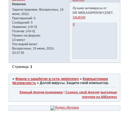
Новичок
Лучшие антивирусы от
Зарегистрирован
: Воскресенье, 19
DR.WEB,KASPERSKY,ESET.
июня, 2011г.
ЗАЦЕНИ
Приглашений:
0
Сообщений:
5
0
Уважение:
[+0/-0]
Позитив:
[+0/-0]
Провел на форуме:
13 минут
Последний визит:
Воскресенье, 19 июня, 2011г.
23:37:55
Страница:
1
»
Форум о заработке в сети, webmoney
»
Компьютерная
безопасность
»
Долой вирусы. Защити свой компьютер.
Единый форум поддержки
|
Создать свой форум
|
выгодные
покупки на AliExpress