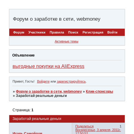
Форум о заработке в сети, webmoney
Форум
Участники
Правила
Поиск
Регистрация
Войти
Активные темы
Объявление
выгодные покупки на AliExpress
Привет, Гость!
Войдите
или
зарегистрируйтесь
.
»
Форум о заработке в сети, webmoney
»
Клик-спонсоры
»
Заработай реальные деньги
Страница:
1
Заработай реальные деньги
Поделиться
1
Воскресенье, 3 апреля, 2011г.
Игорь Самойлов
17:50:52