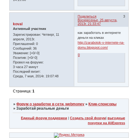
Поделиться
3
Воскресенье, 25 августа,
koval
2013г. 21:33:47
Активный участник
как заработать в интернете
Зарегистрирован
: Четверг, 11
деньги на кликах
апреля, 2013г.
http://zarabotok-v-internete-na-
Приглашений:
0
domu.blogspot.com/
Сообщений:
36
Уважение:
[+0/-0]
0
Позитив:
[+0/-0]
Провел на форуме:
3 часа 27 минут
Последний визит:
Среда, 7 мая, 2014г. 19:07:48
Страница:
1
»
Форум о заработке в сети, webmoney
»
Клик-спонсоры
»
Заработай реальные деньги
Единый форум поддержки
|
Создать свой форум
|
выгодные
покупки на AliExpress