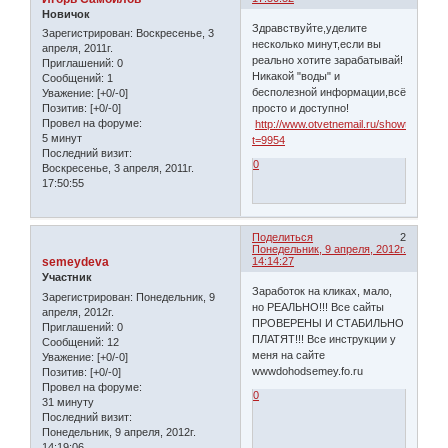
Новичок
Здравствуйте,уделите
Зарегистрирован
: Воскресенье, 3
несколько минут,если вы
апреля, 2011г.
реально хотите зарабатывай!
Приглашений:
0
Никакой "воды" и
Сообщений:
1
бесполезной информации,всё
Уважение:
[+0/-0]
просто и доступно!
Позитив:
[+0/-0]
Провел на форуме:
http://www.otvetnemail.ru/showthread.p
5 минут
t=9954
Последний визит:
0
Воскресенье, 3 апреля, 2011г.
17:50:55
Поделиться
2
Понедельник, 9 апреля, 2012г.
semeydeva
14:14:27
Участник
Заработок на кликах, мало,
Зарегистрирован
: Понедельник, 9
но РЕАЛЬНО!!! Все сайты
апреля, 2012г.
ПРОВЕРЕНЫ И СТАБИЛЬНО
Приглашений:
0
ПЛАТЯТ!!! Все инструкции у
Сообщений:
12
меня на сайте
Уважение:
[+0/-0]
wwwdohodsemey.fo.ru
Позитив:
[+0/-0]
Провел на форуме:
0
31 минуту
Последний визит:
Понедельник, 9 апреля, 2012г.
14:19:06