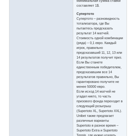
Минимальная сумма ставки
составляет 1$.
Супертото
Супертото – разновидность
тотализатора, где Вы
пытаетесь предсказать
результат 14 матчей.
Стоимость одной комбинации
(ряда) – 0,1 евро. Каждый
игрок, правильно
предсказавший 11, 12, 13 или
14 результатов получит приз.
Если Вы станете
единственным победителем,
предсказавшим все 14
результатов правильно, Вы
гарантировано получите не
менее 50000 евро.
Если исход 14 матчей не
угадал никто, то часть
призового фонда переходит в
следующий розыгрыш
(Supertoto XL, Supertoto XXL).
Unibet также предлагает
различные варианты
Supertoto в разное время –
Supertoto Extra и Supertoto
Tennis, где нужно угадать