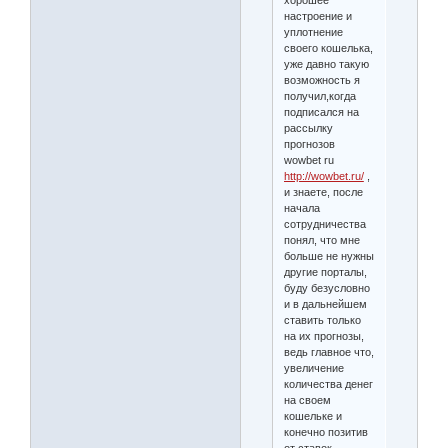
настроение и
уплотнение
своего кошелька,
уже давно такую
возможность я
получил,когда
подписался на
рассылку
прогнозов
wowbet ru
http://wowbet.ru/
,
и знаете, после
начала
сотрудничества
понял, что мне
больше не нужны
другие порталы,
буду безусловно
и в дальнейшем
ставить только
на их прогнозы,
ведь главное что,
увеличение
количества денег
на своем
кошельке и
конечно позитив
от ставок.