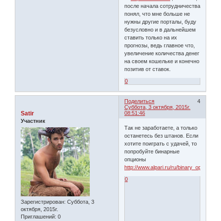
после начала сотрудничества
понял, что мне больше не
нужны другие порталы, буду
безусловно и в дальнейшем
ставить только на их
прогнозы, ведь главное что,
увеличение количества денег
на своем кошельке и конечно
позитив от ставок.
0
Поделиться
4
Суббота, 3 октября, 2015г.
Satir
08:51:46
Участник
Так не заработаете, а только
останетесь без штанов. Если
хотите поиграть с удачей, то
попробуйте бинарные
опционы
http://www.alpari.ru/ru/binary_options
0
Зарегистрирован
: Суббота, 3
октября, 2015г.
Приглашений:
0