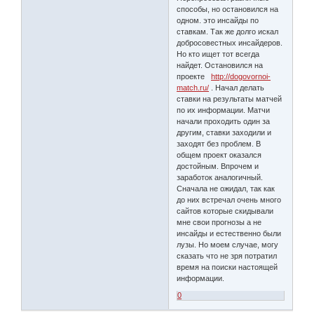
способы, но остановился на
одном. это инсайды по
ставкам. Так же долго искал
добросовестных инсайдеров.
Но кто ищет тот всегда
найдет. Остановился на
проекте
http://dogovornoi-
match.ru/
. Начал делать
ставки на результаты матчей
по их информации. Матчи
начали проходить один за
другим, ставки заходили и
заходят без проблем. В
общем проект оказался
достойным. Впрочем и
заработок аналогичный.
Сначала не ожидал, так как
до них встречал очень много
сайтов которые скидывали
мне свои прогнозы а не
инсайды и естественно были
лузы. Но моем случае, могу
сказать что не зря потратил
время на поиски настоящей
информации.
0