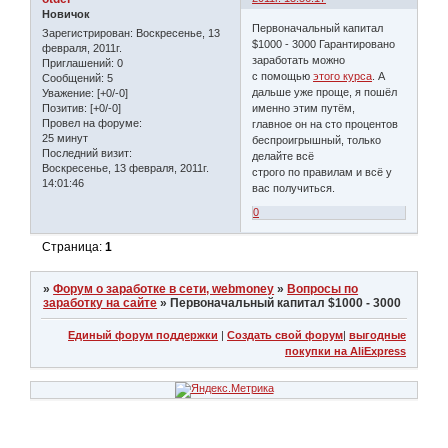
Новичок
Первоначальный капитал
Зарегистрирован
: Воскресенье, 13
$1000 - 3000 Гарантировано
февраля, 2011г.
заработать можно
Приглашений:
0
с помощью
этого курса
. А
Сообщений:
5
дальше уже проще, я пошёл
Уважение:
[+0/-0]
именно этим путём,
Позитив:
[+0/-0]
Провел на форуме:
главное он на сто процентов
25 минут
беспроигрышный, только
Последний визит:
делайте всё
Воскресенье, 13 февраля, 2011г.
строго по правилам и всё у
14:01:46
вас получиться.
0
Страница:
1
»
Форум о заработке в сети, webmoney
»
Вопросы по
заработку на сайте
»
Первоначальный капитал $1000 - 3000
Единый форум поддержки
|
Создать свой форум
|
выгодные
покупки на AliExpress