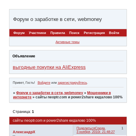
Форум о заработке в сети, webmoney
Форум
Участники
Правила
Поиск
Регистрация
Войти
Активные темы
Объявление
выгодные покупки на AliExpress
Привет, Гость!
Войдите
или
зарегистрируйтесь
.
»
Форум о заработке в сети, webmoney
»
Мошенники в
интернете
»
сайты neoptr.com и power2share кидалово 100%
Страница:
1
сайты neoptr.com и power2share кидалово 100%
Поделиться
Среда,
1
АлександрХ
3 ноября, 2010г. 21:48:27