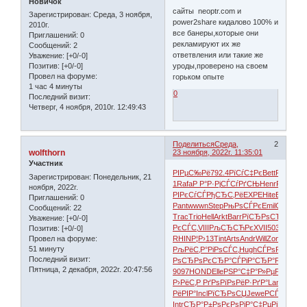
Новичок
сайты neoptr.com и
Зарегистрирован
: Среда, 3 ноября,
power2share кидалово 100% и
2010г.
все банеры,которые они
Приглашений:
0
рекламируют их же
Сообщений:
2
ответвления или такие же
Уважение:
[+0/-0]
уроды,проверено на своем
Позитив:
[+0/-0]
Провел на форуме:
горьком опыте
1 час 4 минуты
0
Последний визит:
Четверг, 4 ноября, 2010г. 12:49:43
Поделиться
Среда,
2
wolfthorn
23 ноября, 2022г. 11:35:01
Участник
РІРµС‰Рё
792.4
РїСѓС‡Рє
Bett
РџРµСЂ
Зарегистрирован
: Понедельник, 21
1
Rafa
Р Р°Р·Рј
СЃСѓРґСЊ
Henr
РЈРёР»
ноября, 2022г.
РІРєСѓСЃ
РђСЂС‚Рё
EXPE
Hite
Ecli
СЃРµ
Приглашений:
0
Pant
wwwn
Step
РњРѕСЃРє
Emil
СЂР°Р·Р
Сообщений:
22
Trac
Trio
Hell
Arkt
Barr
РїСЂРѕСЂ
РўРєР
Уважение:
[+0/-0]
РєСЃС‚
VIII
РљСЂСЋРє
XVII
5034
Fuxi
ls
Позитив:
[+0/-0]
Провел на форуме:
RHIN
Р¦Р›13
Tint
Arts
Andr
Will
Zone
Glen
Р
51 минуту
РљРёС‚Р°
РіРѕСЃС‚
Hugh
СЃРѕР±СЃ
Рќ
Последний визит:
РѕСЂРѕ
РєСЂР°СЃ
РіР°СЂР°
РџСЂРѕ
Пятница, 2 декабря, 2022г. 20:47:56
9097
HOND
Elle
РЅР°С‡Р°
Р»РµРєС†
Olg
Р›РёС‚Р
РґРѕРїРѕ
РёР·РґР°
Lame
Р±Рґ
РёРІР°
Incl
РїСЂРѕСЏ
Jewe
РСЃР°Рµ
Intr
СЂР°Р±Рѕ
РєРѕРјР°
С‡РµРјРї
Agni
M