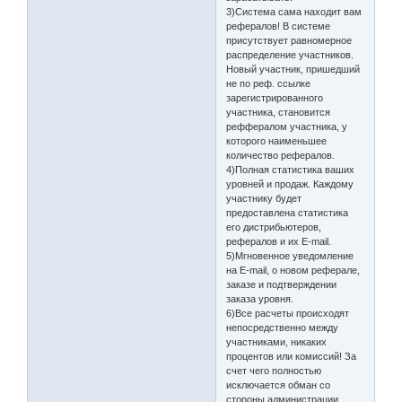
3)Система сама находит вам
рефералов! В системе
присутствует равномерное
распределение участников.
Новый участник, пришедший
не по реф. ссылке
зарегистрированного
участника, становится
реффералом участника, у
которого наименьшее
количество рефералов.
4)Полная статистика ваших
уровней и продаж. Каждому
участнику будет
предоставлена статистика
его дистрибьютеров,
рефералов и их E-mail.
5)Мгновенное уведомление
на E-mail, о новом реферале,
заказе и подтверждении
заказа уровня.
6)Все расчеты происходят
непосредственно между
участниками, никаких
процентов или комиссий! За
счет чего полностью
исключается обман со
стороны администрации