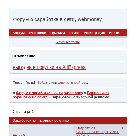
Форум о заработке в сети, webmoney
Форум
Участники
Правила
Поиск
Регистрация
Войти
Активные темы
Объявление
выгодные покупки на AliExpress
Привет, Гость!
Войдите
или
зарегистрируйтесь
.
»
Форум о заработке в сети, webmoney
»
Вопросы по
заработку на сайте
»
Заработок на тизерной рекламе
Страница:
1
Заработок на тизерной рекламе
Поделиться
1
Суббота, 23 октября, 2010г.
VictorS
22:19:09