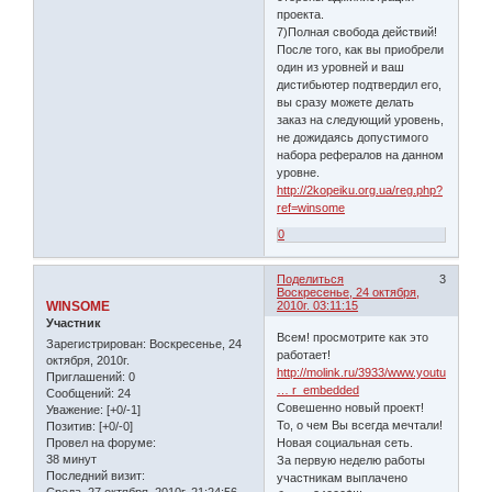
проекта.
7)Полная свобода действий!
После того, как вы приобрели
один из уровней и ваш
дистибьютер подтвердил его,
вы сразу можете делать
заказ на следующий уровень,
не дожидаясь допустимого
набора рефералов на данном
уровне.
http://2kopeiku.org.ua/reg.php?
ref=winsome
0
Поделиться
3
Воскресенье, 24 октября,
WINSOME
2010г. 03:11:15
Участник
Всем! просмотрите как это
Зарегистрирован
: Воскресенье, 24
работает!
октября, 2010г.
http://molink.ru/3933/www.youtube.com/
Приглашений:
0
… r_embedded
Сообщений:
24
Совешенно новый проект!
Уважение:
[+0/-1]
То, о чем Вы всегда мечтали!
Позитив:
[+0/-0]
Провел на форуме:
Новая социальная сеть.
38 минут
За первую неделю работы
Последний визит:
участникам выплачено