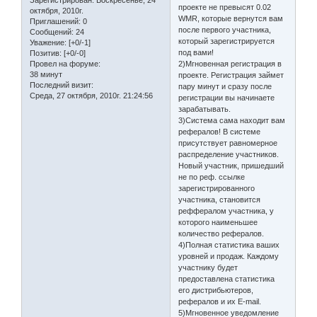
проекте не превысят 0.02
октября, 2010г.
WMR, которые вернутся вам
Приглашений:
0
после первого участника,
Сообщений:
24
который зарегистрируется
Уважение:
[+0/-1]
под вами!
Позитив:
[+0/-0]
Провел на форуме:
2)Мгновенная регистрация в
38 минут
проекте. Регистрация займет
Последний визит:
пару минут и сразу после
Среда, 27 октября, 2010г. 21:24:56
регистрации вы начинаете
зарабатывать.
3)Система сама находит вам
рефералов! В системе
присутствует равномерное
распределение участников.
Новый участник, пришедший
не по реф. ссылке
зарегистрированного
участника, становится
реффералом участника, у
которого наименьшее
количество рефералов.
4)Полная статистика ваших
уровней и продаж. Каждому
участнику будет
предоставлена статистика
его дистрибьютеров,
рефералов и их E-mail.
5)Мгновенное уведомление