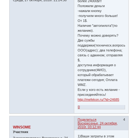
Среда, 27 октября, 2010г. 21:24:56
более 24000$!!!
Положили деньги
-нажали кнопку
-получили много больше!
От 1$.
Наличие "автопилота"(по
желанию).
Почему можно доверять?
Две сужбы
поддержки(техническ.вопросы,платеж
ООО(адрес); два телефона;
связь с админом; отправляя
$,
доступна информация о
сотруднике(ФИО),
который обрабатывает
платежи сегодня; Оплата
WMZ.
Если у кого есть желание -
присоединяйтесь!
http://mefekon.ru/?id=24685
0
Поделиться
4
Воскресенье, 24 октября,
WINSOME
2010г. 03:12:44
Участник
1)Ваши затраты в этом
Зарегистрирован
: Воскресенье, 24