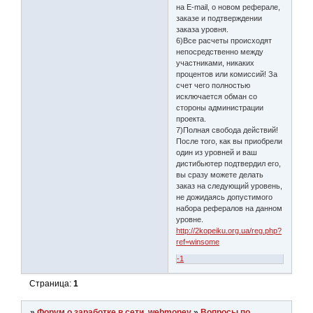
на E-mail, о новом реферале,
заказе и подтверждении
заказа уровня.
6)Все расчеты происходят
непосредственно между
участниками, никаких
процентов или комиссий! За
счет чего полностью
исключается обман со
стороны администрации
проекта.
7)Полная свобода действий!
После того, как вы приобрели
один из уровней и ваш
дистибьютер подтвердил его,
вы сразу можете делать
заказ на следующий уровень,
не дожидаясь допустимого
набора рефералов на данном
уровне.
http://2kopeiku.org.ua/reg.php?
ref=winsome
-1
Страница:
1
»
Форум о заработке в сети, webmoney
»
Вопросы по