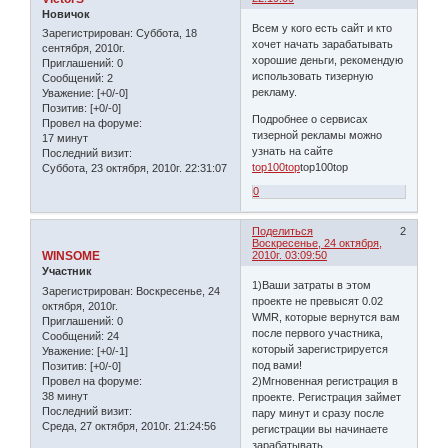
Новичок
Всем у кого есть сайт и кто
Зарегистрирован
: Суббота, 18
хочет начать зарабатывать
сентября, 2010г.
хорошие деньги, рекомендую
Приглашений:
0
использовать тизерную
Сообщений:
2
рекламу.
Уважение:
[+0/-0]
Позитив:
[+0/-0]
Подробнее о сервисах
Провел на форуме:
тизерной рекламы можно
17 минут
узнать на сайте
Последний визит:
top100top
top100top
Суббота, 23 октября, 2010г. 22:31:07
0
Поделиться
2
Воскресенье, 24 октября,
WINSOME
2010г. 03:09:50
Участник
1)Ваши затраты в этом
Зарегистрирован
: Воскресенье, 24
проекте не превысят 0.02
октября, 2010г.
WMR, которые вернутся вам
Приглашений:
0
после первого участника,
Сообщений:
24
который зарегистрируется
Уважение:
[+0/-1]
под вами!
Позитив:
[+0/-0]
Провел на форуме:
2)Мгновенная регистрация в
38 минут
проекте. Регистрация займет
Последний визит:
пару минут и сразу после
Среда, 27 октября, 2010г. 21:24:56
регистрации вы начинаете
зарабатывать.