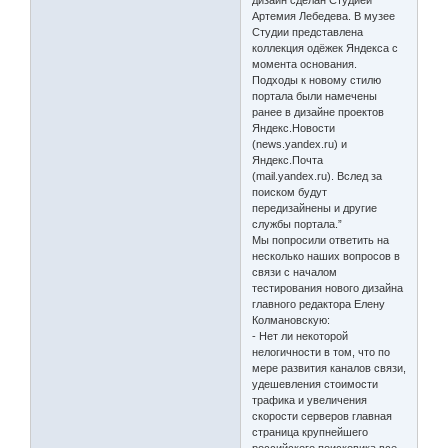
Артемия Лебедева. В музее
Студии представлена
коллекция одёжек Яндекса с
момента основания.
Подходы к новому стилю
портала были намечены
ранее в дизайне проектов
Яндекс.Новости
(news.yandex.ru) и
Яндекс.Почта
(mail.yandex.ru). Вслед за
поиском будут
передизайнены и другие
службы портала.”
Мы попросили ответить на
несколько наших вопросов в
связи с началом
тестирования нового дизайна
главного редактора Елену
Колмановскую:
- Нет ли некоторой
нелогичности в том, что по
мере развития каналов связи,
удешевления стоимости
трафика и увеличения
скорости серверов главная
страница крупнейшего
российского поисковика все