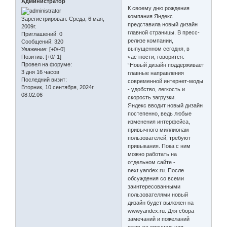
Администратор
К своему дню рождения
компания Яндекс
Зарегистрирован
: Среда, 6 мая,
представила новый дизайн
2009г.
главной страницы. В пресс-
Приглашений:
0
релизе компании,
Сообщений:
320
выпущенном сегодня, в
Уважение:
[+0/-0]
частности, говорится:
Позитив:
[+0/-1]
Провел на форуме:
“Новый дизайн поддерживает
3 дня 16 часов
главные направления
Последний визит:
современной интернет-моды
Вторник, 10 сентября, 2024г.
- удобство, легкость и
08:02:06
скорость загрузки.
Яндекс вводит новый дизайн
постепенно, ведь любые
изменения интерфейса,
привычного миллионам
пользователей, требуют
привыкания. Пока с ним
можно работать на
отдельном сайте -
next.yandex.ru. После
обсуждения со всеми
заинтересованными
пользователями новый
дизайн будет выложен на
wwwyandex.ru. Для сбора
замечаний и пожеланий
открыта специальная