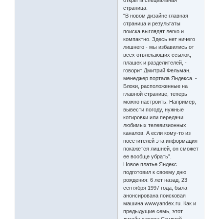
страница.
“В новом дизайне главная
страница и результаты
поиска выглядят легко и
компактно. Здесь нет ничего
лишнего - мы избавились от
всех отвлекающих ссылок,
плашек и разделителей, -
говорит Дмитрий Фельман,
менеджер портала Яндекса. -
Блоки, расположенные на
главной странице, теперь
можно настроить. Например,
вывести погоду, нужные
котировки или передачи
любимых телевизионных
каналов. А если кому-то из
посетителей эта информация
покажется лишней, он сможет
ее вообще убрать”.
Новое платье Яндекс
подготовил к своему дню
рождения: 6 лет назад, 23
сентября 1997 года, была
анонсирована поисковая
машина wwwyandex.ru. Как и
предыдущие семь, этот
дизайн сделан Студией