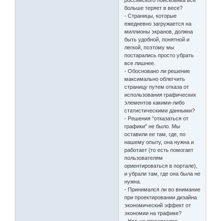
больше теряет в весе?
- Страницы, которые
ежедневно загружается на
миллионы экранов, должна
быть удобной, понятной и
легкой, поэтому мы
постарались просто убрать
все лишнее.
- Обосновано ли решение
максимально облегчить
страницу путем отказа от
использования графических
элементов какими-либо
статистическими данными?
- Решения “отказаться от
графики” не было. Мы
оставили ее там, где, по
нашему опыту, она нужна и
работает (то есть помогает
пользователям
ориентироваться в портале),
и убрали там, где она была не
нужна.
- Принимался ли во внимание
при проектировании дизайна
экономический эффект от
экономии на трафике?
- Нет, не принимался.