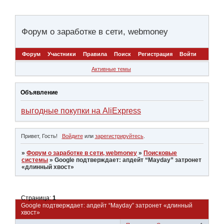
Форум о заработке в сети, webmoney
Форум
Участники
Правила
Поиск
Регистрация
Войти
Активные темы
Объявление
выгодные покупки на AliExpress
Привет, Гость!
Войдите
или
зарегистрируйтесь
.
»
Форум о заработке в сети, webmoney
»
Поисковые
системы
»
Google подтверждает: апдейт “Mayday” затронет
«длинный хвост»
Страница:
1
Google подтверждает: апдейт “Mayday” затронет «длинный
хвост»