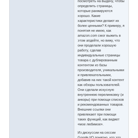
посмотреть на выдачу, чтобы
определить страницы,
которые ранжируются
хорошо. Какие
характеристики делают их
более ценными? К примеру, я
понятия не имею, как
amazon.com смог выжить в
этом апдейте, но вижу, что
они проделали хорошую
работу, сделав
индивидуальные страницы
товара с дублированным
контентом из базы
производителя, уникальными
и привлекательными,
добавив на них такой контент
как обзоры пользователей.
Они сделали искусную
внутреннюю перелинковку (и
анкоры) при помощи списков
и рекомендованных товаров.
Внешние ссылки они
привлекают при помощи
таких функций, как виджет
«мое любимое».
Из дискуссии на сессии
Google I/O понятно, что это