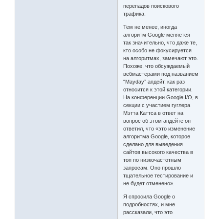
перепадов поискового
трафика.
Тем не менее, иногда
алгоритм Google меняется
так значительно, что даже те,
кто особо не фокусируется
на алгоритмах, замечают это.
Похоже, что обсуждаемый
вебмастерами под названием
“Mayday” апдейт, как раз
относится к этой категории.
На конференции Google I/O, в
секции с участием гуглера
Мэтта Каттса в ответ на
вопрос об этом апдейте он
ответил, что «это изменение
алгоритма Google, которое
сделано для выведения
сайтов высокого качества в
топ по низкочастотным
запросам. Оно прошло
тщательное тестирование и
не будет отменено».
Я спросила Google о
подробностях, и мне
рассказали, что это