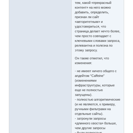
тем, какой «прекрасный
контент» на него можно
добавить, определить,
признан ли сайт
«авторитетным» и
удостовериться, что
страница делает нечто более,
чем просто совпадает с
ключевыми словами запроса,
релевантна и полезна по
этому запросу.
Он также отметил, что
изменения:
- не имеют ничего общего с
апдейтом “Caffeine”
(изменениями
инфраструктуры, которые
еще не полностью
запущены).
- полностью алгоритмические
(и не являются, к примеру,
ручными фильтрами на
отдельные сайты).
- затронули запросы
«длинного хвоста» больше,
чем другие запросы
- были полностью