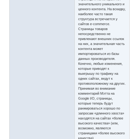
значительного уникального и
ценного контента. На вскидку,
наиболее часто такая
структура встречается у
сайтов e-commerce.
Страницы товаров
непосредственно не
привлекают внешних ссылок
на них, а значительная часть
контента может
импортироваться из базы
данных производителя.
Конечно, любые изменения,
которые приводят к
выигрышу по трафику на
одних сайтах, ведут к
противоположному на других.
Принимая во внимание
комментарий Мэтта на
Google I/O, страницы,
которые теперь будут
ранжироваться хорошо по
запросам «длинного хвоста»
находятся на сайтах «более
высокого качества» (или,
возможно, являются
страницами «более высокого
качества).