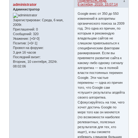
Поделиться
Среда,
1
administrator
6 октября, 2010г. 15:07:14
Администратор
Google внес от 350 до 550
изменений в алгоритмы
Зарегистрирован
: Среда, 6 мая,
органического поиска за 2009
2009г.
год. Это одна из причин, по
Приглашений:
0
которым я рекомендую
Сообщений:
320
владельцам сайтов не
Уважение:
[+0/-0]
слишком привязываться к
Позитив:
[+0/-1]
Провел на форуме:
специфическим факторам
3 дня 16 часов
ранжирования. Если вы
Последний визит:
привяжете развитие сайта к
Вторник, 10 сентября, 2024г.
какому-либо одному сигналу
08:02:06
алгоритма — вы в полной
власти постоянных перемен
Google. Эти частые
перемены — одна из причин
того, что Google сам
«глушит» результаты апдейта
своего алгоритма.
Сфокусируйтесь на том, чего
хочет достичь Google по
мере того как он меняется
(по возможности наиболее
релевантных, полезных
результатов для тех, кто
ищет), и вы сможете
избежать слишком больших