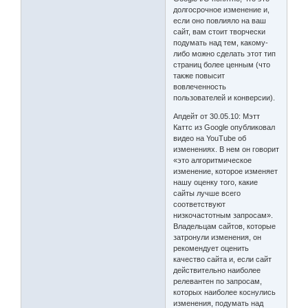
долгосрочное изменение и,
если оно повлияло на ваш
сайт, вам стоит творчески
подумать над тем, какому-
либо можно сделать этот тип
страниц более ценным (что
также повысит
вовлеченность
пользователей и конверсии).
Апдейт от 30.05.10: Мэтт
Каттс из Google опубликовал
видео на YouTube об
изменениях. В нем он говорит
«это алгоритмическое
изменение, которое изменяет
нашу оценку того, какие
сайты лучше всего
соответствуют
низкочастотным запросам».
Владельцам сайтов, которые
затронули изменения, он
рекомендует оценить
качество сайта и, если сайт
действительно наиболее
релевантен по запросам,
которых наиболее коснулись
изменения, подумать над