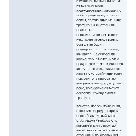
изменение ранжирования, а
не краулинга или
индексирования, которое, по
всей вероятности, затронет
сайты, получающие меньше
трафика, но их страницы
полностью
проиндексированы; теперь
некоторые из этих страниц
больше не будут
ранжироваться так высоко,
как ранее. На основании
комментария Мэтта, можно
предположить, что изменения
коснутся трафика «длинного
хвоста», который чаще всего
приходит от запросов, по
которым люди ищут, в целом,
реже, но в сумме он может
составить крупную долю
трафика.
Кажется, что эти изменения,
в первую очередь, затронут
очень большие сайты со
страницами «товаров», на
которые мало ссылок, до
нескольких кликов с главной
страницы и на которых нет